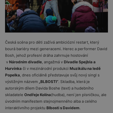
Česká scéna pro děti zažívá ambiciózní restart, který
bourá bariéry mezi generacemi. Herec a performer David
Bosh, jehož profesní dráha zahrnuje hostování
v
Národním divadle
, angažmá v
Divadle Spejbla a
Hurvínka
či v mezinárodní produkci
Muzikálu na ledě
Popelka
, dnes oficiálně představuje svůj nový singl s
výstižným názvem
„BLBOSTI“
. Skladba, která je
autorským dílem Davida Boshe (text) a hudebního
skladatele
Ondřeje Kolína
(hudba), není jen písničkou, ale
úvodním manifestem stejnojmenného alba a celého
interaktivního projektu
Blbosti s Davidem
.