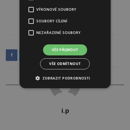
VÝKONOVÉ SOUBORY
SOUBORY CÍLENÍ
NEZAŘAZENÉ SOUBORY
VŠE PŘIJMOUT
VŠE ODMÍTNOUT
ZOBRAZIT PODROBNOSTI
i.p