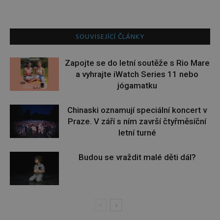
SOUVISEJÍCÍ ČLÁNKY
Zapojte se do letní soutěže s Rio Mare
a vyhrajte iWatch Series 11 nebo
jógamatku
Chinaski oznamují speciální koncert v
Praze. V září s ním završí čtyřměsíční
letní turné
Budou se vraždit malé děti dál?