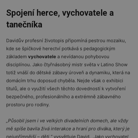
Spojení herce, vychovatele a
tanečníka
Davidův profesní životopis připomíná pestrou mozaiku,
kde se špičkové herectví potkává s pedagogickým
základem
vychovatele
a nevídanou pohybovou
disciplínou. Jako čtyřnásobný mistr světa v Latino Show
totiž vnáší do dětské zábavy úroveň a dynamiku, která na
domácím trhu doposud chyběla. Nejde však o exhibici
titulů, ale o využití všech těchto dovedností k vytvoření
bezpečného, profesionálního a extrémně zábavného
prostoru pro rodiny.
„Působil jsem i ve velkých divadelních domech, ale vždy
mě spíše bavila živá interakce a hraní pro diváka, který je
nejupřímnější – děti,“
vysvětluje David.
„Jako vychovatel