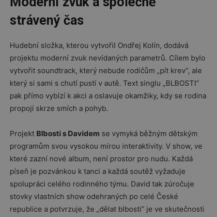
Moderní zvuk a společně
strávený čas
Hudební složka, kterou vytvořil Ondřej Kolín, dodává
projektu moderní zvuk nevídaných parametrů. Cílem bylo
vytvořit soundtrack, který nebude rodičům „pít krev“, ale
který si sami s chutí pustí v autě. Text singlu „BLBOSTI“
pak přímo vybízí k akci a oslavuje okamžiky, kdy se rodina
propojí skrze smích a pohyb.
Projekt
Blbosti s Davidem
se vymyká běžným dětským
programům svou vysokou mírou interaktivity. V show, ve
které zazní nové album, není prostor pro nudu. Každá
píseň je pozvánkou k tanci a každá soutěž vyžaduje
spolupráci celého rodinného týmu. David tak zúročuje
stovky vlastních show odehraných po celé České
republice a potvrzuje, že „dělat blbosti“ je ve skutečnosti