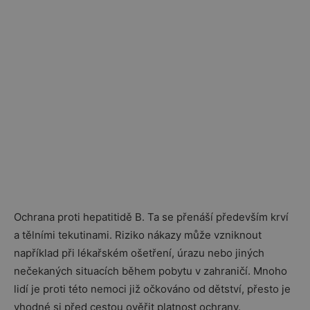
Ochrana proti hepatitidě B. Ta se přenáší především krví
a tělními tekutinami. Riziko nákazy může vzniknout
například při lékařském ošetření, úrazu nebo jiných
nečekaných situacích během pobytu v zahraničí. Mnoho
lidí je proti této nemoci již očkováno od dětství, přesto je
vhodné si před cestou ověřit platnost ochrany.