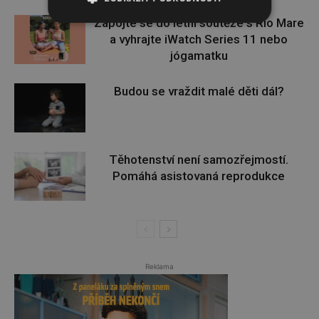
Zapojte se do letní soutěže s Rio Mare
a vyhrajte iWatch Series 11 nebo
jógamatku
Budou se vraždit malé děti dál?
Těhotenství není samozřejmostí.
Pomáhá asistovaná reprodukce
Reklama