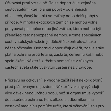
Očkování proti vzteklině. To se doporučuje zejména
cestovatelům, kteří plánují pobyt v odlehlejších
oblastech, častý kontakt se zvířaty nebo delší pobyt v
přírodě. V mnoha exotických zemích se mohou volně
pohybovat psi, opice nebo jiná zvířata, která mohou být
přenašeči této nebezpečné nemoci. Kromě speciálních
cestovatelských vakcín je důležité zkontrolovat také
běžná očkování. Odborníci doporučují ověřit, zda je stále
platná ochrana proti tetanu, záškrtu, černému kašli nebo
spalničkám. Některé z těchto nemocí se v různých
částech světa stále vyskytují častěji než v Evropě.
Přípravu na očkování je vhodné začít řešit několik týdnů
před plánovaným odjezdem. Některé vakcíny vyžadují
více dávek nebo určitou dobu, než si organismus vytvoří
dostatečnou ochranu. Konzultace s odborníkem na
cestovní medicínu pomůže určit, která očkování jsou pro