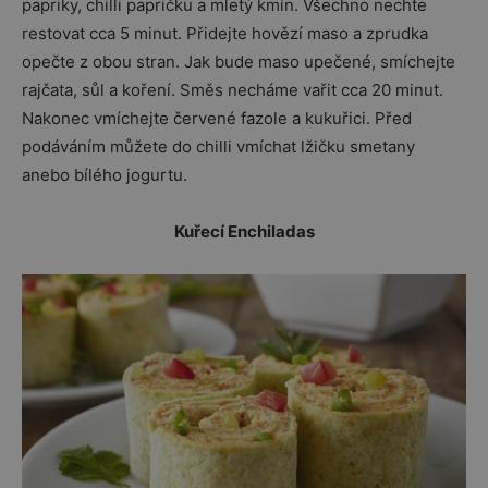
papriky, chilli papričku a mletý kmín. Všechno nechte
restovat cca 5 minut. Přidejte hovězí maso a zprudka
opečte z obou stran. Jak bude maso upečené, smíchejte
rajčata, sůl a koření. Směs necháme vařit cca 20 minut.
Nakonec vmíchejte červené fazole a kukuřici. Před
podáváním můžete do chilli vmíchat lžičku smetany
anebo bílého jogurtu.
Kuřecí Enchiladas