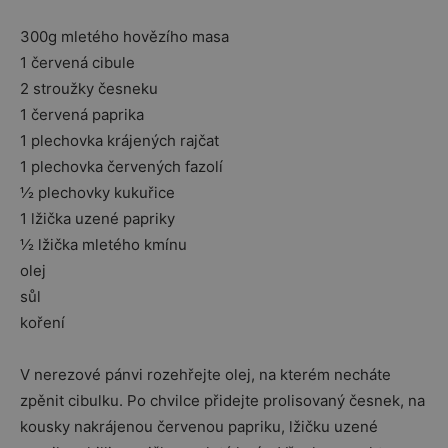
300g mletého hovězího masa
1 červená cibule
2 stroužky česneku
1 červená paprika
1 plechovka krájených rajčat
1 plechovka červených fazolí
½ plechovky kukuřice
1 lžička uzené papriky
½ lžička mletého kmínu
olej
sůl
koření
V nerezové pánvi rozehřejte olej, na kterém necháte
zpěnit cibulku. Po chvilce přidejte prolisovaný česnek, na
kousky nakrájenou červenou papriku, lžičku uzené