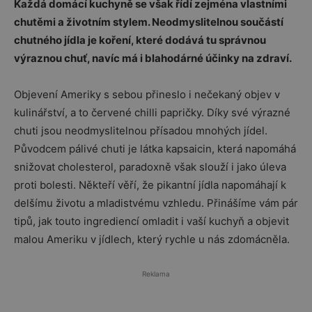
Každá domácí kuchyně se však řídí zejména vlastními
chutěmi a životním stylem. Neodmyslitelnou součástí
chutného jídla je koření, které dodává tu správnou
výraznou chuť, navíc má i blahodárné účinky na zdraví.
Objevení Ameriky s sebou přineslo i nečekaný objev v
kulinářství, a to červené chilli papričky. Díky své výrazné
chuti jsou neodmyslitelnou přísadou mnohých jídel.
Původcem pálivé chuti je látka kapsaicin, která napomáhá
snižovat cholesterol, paradoxně však slouží i jako úleva
proti bolesti. Někteří věří, že pikantní jídla napomáhají k
delšímu životu a mladistvému vzhledu. Přinášíme vám pár
tipů, jak touto ingrediencí omladit i vaší kuchyň a objevit
malou Ameriku v jídlech, který rychle u nás zdomácněla.
Reklama