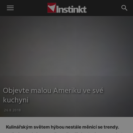
Instinkt
Objevte malou Ameriku ve své
kuchyni
26.8.2018
Kulinářským světem hýbou nestále měnící se trendy.