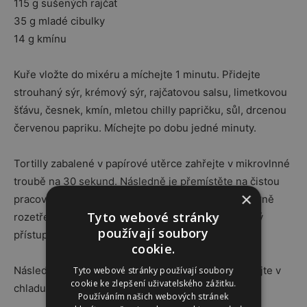
115 g sušených rajčat
35 g mladé cibulky
14 g kmínu
Kuře vložte do mixéru a míchejte 1 minutu. Přidejte
strouhaný sýr, krémový sýr, rajčatovou salsu, limetkovou
šťávu, česnek, kmín, mletou chilly papričku, sůl, drcenou
červenou papriku. Míchejte po dobu jedné minuty.
Tortilly zabalené v papírové utěrce zahřejte v mikrovlnné
troubě na 30 sekund. Následně je přemístěte na čistou
×
pracovní plochu. Směs s kuřecím masem rovnoměrně
Tyto webové stránky
rozetřete po tortille a vytvořte pevnou rolku. Stejný
používají soubory
přístup opakujte i s ostatními tortillami.
cookie.
Následně je vložte do potravinové folie a uchovávejte v
Tyto webové stránky používají soubory
cookie ke zlepšení uživatelského zážitku.
chladu nejméně 2 hodiny, nejlépe přes noc.
Používáním našich webových stránek