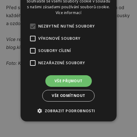
souhlasíte se všemi soubory cookie v souladu
s našimi zásadami používání souborů cookie.
Před servírováním rolky rozbalte a odřežte asi 2 cm od
Více informací
každého konce. Potom plátky pokrájejte na menší kousky
a ozdobte zelenou paprikou, rajčaty a koriandrem.
NEZBYTNĚ NUTNÉ SOUBORY
VÝKONOVÉ SOUBORY
Více receptů najdete na kitchainaid.com nebo na
blog.kitchanaid.cz.
SOUBORY CÍLENÍ
Foto: KitchenAid
NEZAŘAZENÉ SOUBORY
Reklama
VŠE PŘIJMOUT
VŠE ODMÍTNOUT
ZOBRAZIT PODROBNOSTI