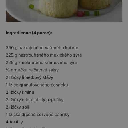
Ingredience (4 porce):
350 g nakrájeného vařeného kuřete
225 g nastrouhaného mexického sýra
225 g změknutého krémového sýra
½ hrnečku rajčatové salsy
2 lžičky limetkový šťávy
1 lžíce granulovaného česneku
2 lžičky kmínu
2 lžičky mleté chilly papričky
2 lžičky soli
1 lžička drcené červené papriky
4 tortilly