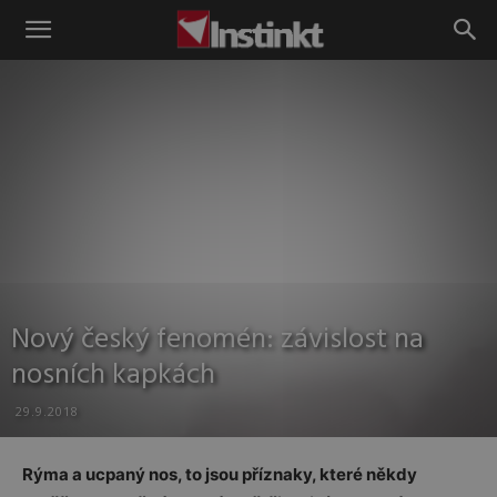
Instinkt
Nový český fenomén: závislost na
nosních kapkách
29.9.2018
Rýma a ucpaný nos, to jsou příznaky, které někdy