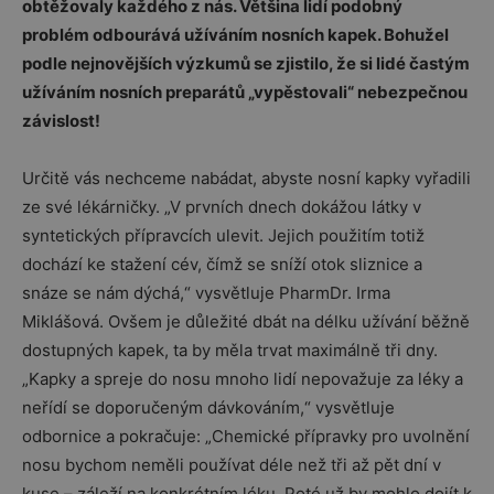
obtěžovaly každého z nás. Většina lidí podobný
problém odbourává užíváním nosních kapek. Bohužel
podle nejnovějších výzkumů se zjistilo, že si lidé častým
užíváním nosních preparátů „vypěstovali“ nebezpečnou
závislost!
Určitě vás nechceme nabádat, abyste nosní kapky vyřadili
ze své lékárničky. „V prvních dnech dokážou látky v
syntetických přípravcích ulevit. Jejich použitím totiž
dochází ke stažení cév, čímž se sníží otok sliznice a
snáze se nám dýchá,“ vysvětluje PharmDr. Irma
Miklášová. Ovšem je důležité dbát na délku užívání běžně
dostupných kapek, ta by měla trvat maximálně tři dny.
„Kapky a spreje do nosu mnoho lidí nepovažuje za léky a
neřídí se doporučeným dávkováním,“ vysvětluje
odbornice a pokračuje: „Chemické přípravky pro uvolnění
nosu bychom neměli používat déle než tři až pět dní v
kuse – záleží na konkrétním léku. Poté už by mohlo dojít k