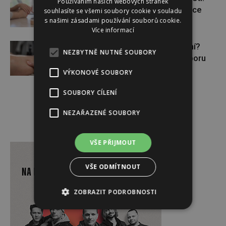
Používáním našich webových stránek
Pomáhá asistovaná reprodukce
souhlasíte se všemi soubory cookie v souladu
s našimi zásadami používání souborů cookie.
Více informací
Lymfatický systém v ohrožení?
NEZBYTNĚ NUTNÉ SOUBORY
Využijte moderní nutriční podporu
VÝKONOVÉ SOUBORY
SOUBORY CÍLENÍ
NEZAŘAZENÉ SOUBORY
Reklama
VŠE PŘIJMOUT
VŠE ODMÍTNOUT
ZOBRAZIT PODROBNOSTI