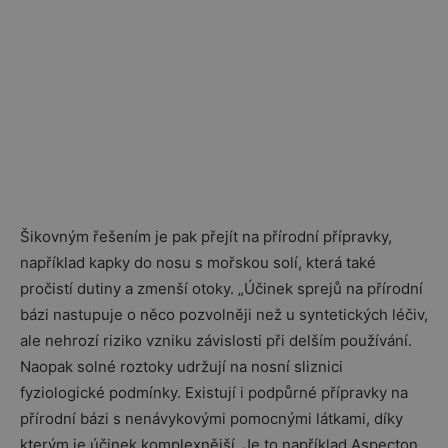
Šikovným řešením je pak přejít na přírodní přípravky,
například kapky do nosu s mořskou solí, která také
pročistí dutiny a zmenší otoky. „Účinek sprejů na přírodní
bázi nastupuje o něco pozvolněji než u syntetických léčiv,
ale nehrozí riziko vzniku závislosti při delším používání.
Naopak solné roztoky udržují na nosní sliznici
fyziologické podmínky. Existují i podpůrné přípravky na
přírodní bázi s nenávykovými pomocnými látkami, díky
kterým je účinek komplexnější. Je to například Aspecton,