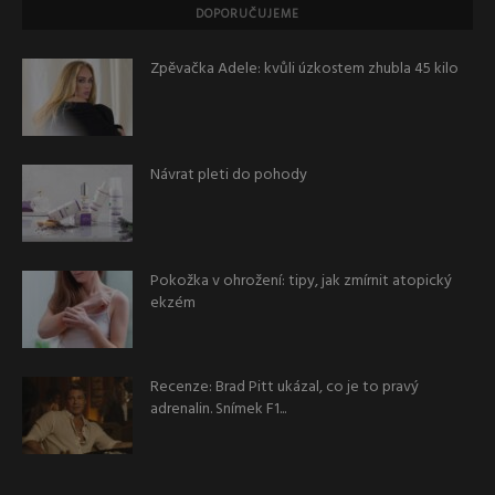
DOPORUČUJEME
Zpěvačka Adele: kvůli úzkostem zhubla 45 kilo
Návrat pleti do pohody
Pokožka v ohrožení: tipy, jak zmírnit atopický
ekzém
Recenze: Brad Pitt ukázal, co je to pravý
adrenalin. Snímek F1...