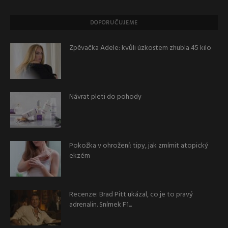
DOPORUČUJEME
Zpěvačka Adele: kvůli úzkostem zhubla 45 kilo
Návrat pleti do pohody
Pokožka v ohrožení: tipy, jak zmírnit atopický
ekzém
Recenze: Brad Pitt ukázal, co je to pravý
adrenalin. Snímek F1...