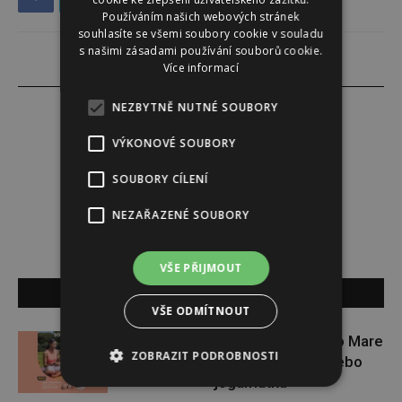
Používáním našich webových stránek
souhlasíte se všemi soubory cookie v souladu
s našimi zásadami používání souborů cookie.
Více informací
NEZBYTNĚ NUTNÉ SOUBORY
VÝKONOVÉ SOUBORY
Alena Babuková
SOUBORY CÍLENÍ
NEZAŘAZENÉ SOUBORY
VŠE PŘIJMOUT
SOUVISEJÍCÍ ČLÁNKY
VŠE ODMÍTNOUT
Zapojte se do letní soutěže s Rio Mare
ZOBRAZIT PODROBNOSTI
a vyhrajte iWatch Series 11 nebo
jógamatku