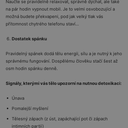
Naučte se pravidelně relaxovat, správně dýchat, ale také
na pár hodin vypnout mobil. Je to velmi osvobozující a
možná budete překvapeni, pod jak velký tlak vás
přítomnost chytrého telefonu staví…
Dostatek spánku
Pravidelný spánek dodá tělu energii, sílu a je nutný k jeho
správnému fungování. Dospělému člověku stačí šest až
osm hodin spánku denně.
Signály, kterými vás tělo upozorní na nutnou detoxikaci:
Únava
Pomalejší myšlení
Tělesný zápach (z úst, zapáchající pot či zápach
intimních partií)