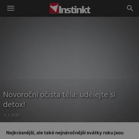
Instinkt
Novoroční očista těla: udělejte si
detox!
2.1.2020
Nejkrásnější, ale také nejnáročnější svátky roku jsou