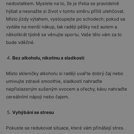
nedostatkem. Myslete na to, že je třeba se pravidelně
hýbat a nesnažte si život v tomto směru příliš ulehčovat.
Místo jízdy výtahem, vystoupejte po schodech; pokud se
vydáte na menší nákup, tak raději pěšky než autem a
několikrát týdně se věnujte sportu. Vaše tělo vám za to
bude vděčné.
Bez alkoholu, nikotinu a sladkostí
Místo skleničky alkoholu si raději uvařte dobrý čaj nebo
umixujte zdravé smoothie, sladkosti nahraďte
nepřislazeným sušeným ovocem a ořechy, kávu nahraďte
cereálními nápoji nebo čajem.
Vyhýbání se stresu
Pokuste se redukovat situace, které vám přinášejí stres.