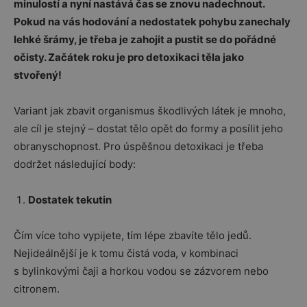
minulostí a nyní nastává čas se znovu nadechnout.
Pokud na vás hodování a nedostatek pohybu zanechaly
lehké šrámy, je třeba je zahojit a pustit se do pořádné
očisty. Začátek roku je pro detoxikaci těla jako
stvořený!
Variant jak zbavit organismus škodlivých látek je mnoho,
ale cíl je stejný – dostat tělo opět do formy a posílit jeho
obranyschopnost. Pro úspěšnou detoxikaci je třeba
dodržet následující body:
Dostatek tekutin
Čím více toho vypijete, tím lépe zbavíte tělo jedů.
Nejideálnější je k tomu čistá voda, v kombinaci
s bylinkovými čaji a horkou vodou se zázvorem nebo
citronem.