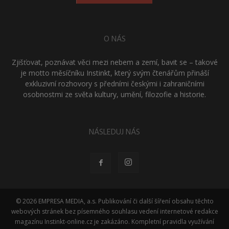
O NÁS
Zjišťovat, poznávat věci mezi nebem a zemí, bavit se – takové
je motto měsíčníku Instinkt, který svým čtenářům přináší
exkluzivní rozhovory s předními českými i zahraničními
osobnostmi ze světa kultury, umění, filozofie a historie.
NÁSLEDUJ NÁS
© 2026 EMPRESA MEDIA, a.s. Publikování či další šíření obsahu těchto
webových stránek bez písemného souhlasu vedení internetové redakce
magazínu Instinkt-online.cz je zakázáno. Kompletní pravidla využívání