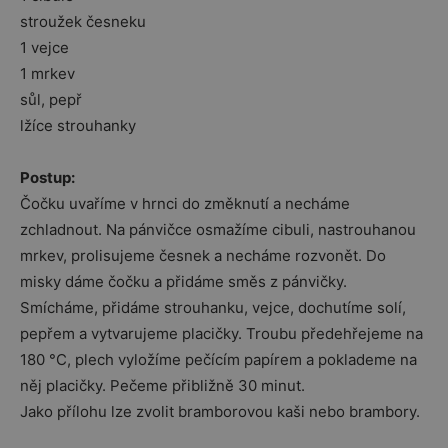
stroužek česneku
1 vejce
1 mrkev
sůl, pepř
lžíce strouhanky
Postup:
Čočku uvaříme v hrnci do změknutí a necháme
zchladnout. Na pánvičce osmažíme cibuli, nastrouhanou
mrkev, prolisujeme česnek a necháme rozvonět. Do
misky dáme čočku a přidáme směs z pánvičky.
Smícháme, přidáme strouhanku, vejce, dochutíme solí,
pepřem a vytvarujeme placičky. Troubu předehřejeme na
180 °C, plech vyložíme pečícím papírem a poklademe na
něj placičky. Pečeme přibližně 30 minut.
Jako přílohu lze zvolit bramborovou kaši nebo brambory.