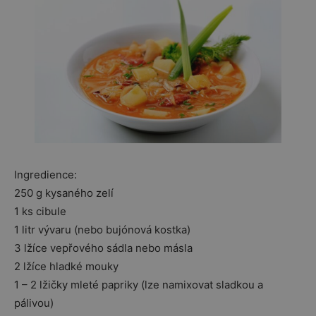
Ingredience:
250 g kysaného zelí
1 ks cibule
1 litr vývaru (nebo bujónová kostka)
3 lžíce vepřového sádla nebo másla
2 lžíce hladké mouky
1 – 2 lžičky mleté papriky (lze namixovat sladkou a
pálivou)