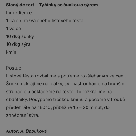
Slaný dezert –
Tyčinky se šunkou a sýrem
Ingredience:
1 balení rozváleného listového těsta
1 vejce
10 dkg šunky
10 dkg sýra
kmín
Postup:
Listové těsto rozbalíme a potřeme rozšlehaným vejcem.
Šunku nakrájíme na plátky, sýr nastrouháme na hrubším
struhadle a poklademe na těsto. To rozkrájíme na
obdélníky. Posypeme troškou kmínu a pečeme v troubě
předehřáté na 180°C, přibližně 15 – 20 minut, do
zhnědnutí sýra.
Autor: A. Babuková