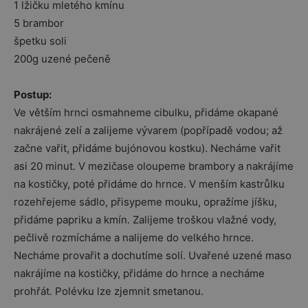
1 lžičku mletého kmínu
5 brambor
špetku soli
200g uzené pečeně
Postup:
Ve větším hrnci osmahneme cibulku, přidáme okapané
nakrájené zelí a zalijeme vývarem (popřípadě vodou; až
začne vařit, přidáme bujónovou kostku). Necháme vařit
asi 20 minut. V mezičase oloupeme brambory a nakrájíme
na kostičky, poté přidáme do hrnce. V menším kastrůlku
rozehřejeme sádlo, přisypeme mouku, opražíme jíšku,
přidáme papriku a kmín. Zalijeme troškou vlažné vody,
pečlivě rozmícháme a nalijeme do velkého hrnce.
Necháme provařit a dochutíme solí. Uvařené uzené maso
nakrájíme na kostičky, přidáme do hrnce a necháme
prohřát. Polévku lze zjemnit smetanou.