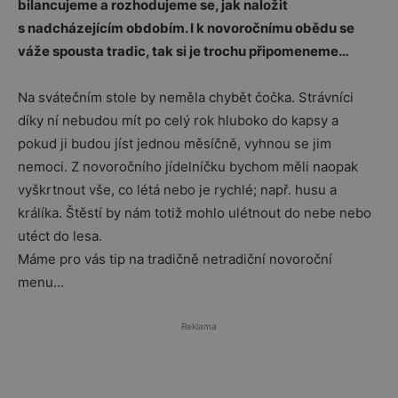
bilancujeme a rozhodujeme se, jak naložit
s nadcházejícím obdobím. I k novoročnímu obědu se
váže spousta tradic, tak si je trochu připomeneme…
Na svátečním stole by neměla chybět čočka. Strávníci
díky ní nebudou mít po celý rok hluboko do kapsy a
pokud ji budou jíst jednou měsíčně, vyhnou se jim
nemoci. Z novoročního jídelníčku bychom měli naopak
vyškrtnout vše, co létá nebo je rychlé; např. husu a
králíka. Štěstí by nám totiž mohlo ulétnout do nebe nebo
utéct do lesa.
Máme pro vás tip na tradičně netradiční novoroční
menu…
Reklama