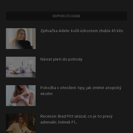
DOPORUČUJEME
Zpěvačka Adele: kvůli úzkostem zhubla 45 kilo
Návrat pleti do pohody
Pokožka v ohrožení: tipy, jak zmírnit atopický
ekzém
Recenze: Brad Pitt ukázal, co je to pravý
adrenalin. Snímek F1...