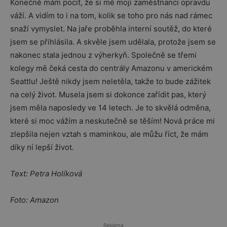
Konečně mám pocit, že si mě moji zaměstnanci opravdu
váží. A vidím to i na tom, kolik se toho pro nás nad rámec
snaží vymyslet. Na jaře proběhla interní soutěž, do které
jsem se přihlásila. A skvěle jsem udělala, protože jsem se
nakonec stala jednou z výherkyň. Společně se třemi
kolegy mě čeká cesta do centrály Amazonu v americkém
Seattlu! Ještě nikdy jsem neletěla, takže to bude zážitek
na celý život. Musela jsem si dokonce zařídit pas, který
jsem měla naposledy ve 14 letech. Je to skvělá odměna,
které si moc vážím a neskutečně se těším! Nová práce mi
zlepšila nejen vztah s maminkou, ale můžu říct, že mám
díky ní lepší život.
Text: Petra Holíková
Foto: Amazon
Reklama