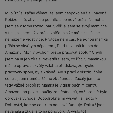
Mí blízcí si začali všímat, že jsem nespokojená a unavená.
Pobízeli mě, abych se poohlídla po nové práci. Nemohla
jsem se k tomu rozhoupat. Svěřila jsem se svojí mamince
s tím, jak jsem už z práce zničená a že mě mrzí, že se
nemůžeme vídat více. Protože není čas. Najednou mamka
přišla se skvělým nápadem. „Pojď to zkusit k nám do
Amazonu. Mohly bychom přece pracovat spolu!“ Chvíli
jsem na ní jen zírala. Nevěděla jsem, co říct. S maminkou
máme opravdu skvělý vztah a představa, že bychom
pracovaly spolu, byla krásná. Ale s prací v distribučním
centru jsem neměla žádné zkušenosti. Začaly jsme to
tedy vážně probírat. Mamka je v distribučním centru
Amazonu na pozici koučky zaměstnanců, což pro mě byla
obrovská výhoda. Dopodrobna mi vysvětlila, jak to v
Dobrovízi, kde se centrum nachází, funguje. Pak už jsem
neváhala a zkusila to na pohovoru. A vyšlo to!