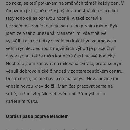
do roka, se teď potkávám na směnách téměř každý den. V
Amazonu je to jiné než v jiných zaměstnáních – pro lidi
tady toho dělají opravdu hodně. A také zdraví a
bezpečnost zaměstnanců jsou tu na prvním místě. Byla
jsem ze všeho unešená. Manažeři mi vše trpělivě
vysvětlili a já se i díky skvělému kolektivu zapracovala
velmi rychle. Jednou z největších výhod je práce čtyři
dny v týdnu, takže mám konečně čas i na své koníčky.
Nechtěla jsem zanevřít na milovaná zvířata, proto se nyní
věnuji dobrovolnické činnosti v zooterapeutickém centru.
Dělám něco, co mě baví a co má smysl. Nová pozice mi
vnesla novou krev do žil. Mám čas pracovat sama na
sobě, což mi zlepšilo sebevědomí. Přemýšlím i o
kariérním růstu.
Oprášit pas a poprvé letadlem