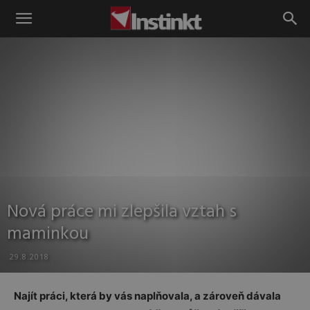
Instinkt
Nová práce mi zlepšila vztah s
maminkou
29.8.2018
Najít práci, která by vás naplňovala, a zároveň dávala