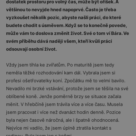
dostatek prostoru pro volný čas, může být oříšek. A
většinou to nevyjde hned napoprvé. Často je třeba
vyzkoušet několik pozic, abyste našli práci, do které
budete chodit s úsměvem. Když se to konečně povede,
může vám to doslova změnit život. Své o tom ví Bára. Ve
svém příběhu dává naději všem, kteří kvůli práci
odsouvají osobní život.
Vždy jsem tíhla ke zvířatům. Po maturitě jsem tedy
neměla těžké rozhodování kam dál. Vybrala jsem si
profesi ošetřovatelky koní. Zpočátku mě to velmi bavilo.
Nevadilo mi brzké vstávání, protože jsem se těšila na své
oblíbené koně. Jenže poměrně brzy se situace začala
měnit. V hřebčíně jsem trávila více a více času. Musela
jsem pracovat i více než dvanáct hodin denně. Pozice
byla nejen časově náročná, ale i špatně ohodnocená.
Nejvíce mi vadilo, že jsem úplně ztratila kontakt s
rodinou. Byla jsem jen s koňmi.