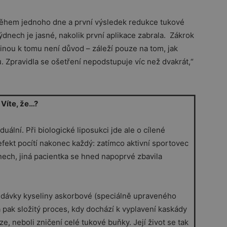
 během jednoho dne a první výsledek redukce tukové
ýdnech je jasné, nakolik první aplikace zabrala. Zákrok
šinou k tomu není důvod – záleží pouze na tom, jak
u. Zpravidla se ošetření nepodstupuje víc než dvakrát,“
Víte, že…?
uální. Při biologické liposukci jde ale o cílené
efekt pocítí nakonec každý: zatímco aktivní sportovec
dnech, jiná pacientka se hned napoprvé zbavila
é dávky kyseliny askorbové (speciálně upraveného
 pak složitý proces, kdy dochází k vyplavení kaskády
, neboli zničení celé tukové buňky. Její život se tak