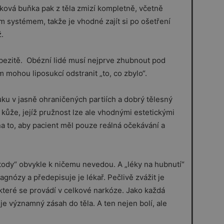
uková buňka pak z těla zmizí kompletně, včetně
 systémem, takže je vhodné zajít si po ošetření
.
bezitě. Obézní lidé musí nejprve zhubnout pod
 mohou liposukcí odstranit „to, co zbylo“.
ku v jasně ohraničených partiích a dobrý tělesný
kůže, jejíž pružnost lze ale vhodnými estetickými
na to, aby pacient měl pouze reálná očekávání a
tody“ obvykle k ničemu nevedou. A „léky na hubnutí“
iagnózy a předepisuje je lékař. Pečlivě zvážit je
 které se provádí v celkové narkóze. Jako každá
je významný zásah do těla. A ten nejen bolí, ale