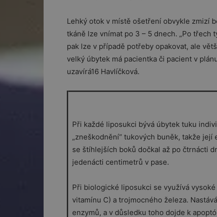
Lehký otok v místě ošetření obvykle zmizí
tkáně lze vnímat po 3 – 5 dnech. „Po třech t
pak lze v případě potřeby opakovat, ale vět
velký úbytek má pacientka či pacient v plán
uzavírá16 Havlíčková.
Při každé liposukci bývá úbytek tuku individ
„zneškodnění“ tukových buněk, takže její 
se štíhlejších boků dočkal až po čtrnácti 
jedenácti centimetrů v pase.
Při biologické liposukci se využívá vysok
vitamínu C) a trojmocného železa. Nastává
enzymů, a v důsledku toho dojde k apoptóze