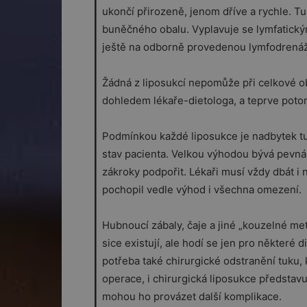
ukončí přirozeně, jenom dříve a rychle. T
buněčného obalu. Vyplavuje se lymfatickým
ještě na odborně provedenou lymfodrenáž
Žádná z liposukcí nepomůže při celkové o
dohledem lékaře-dietologa, a teprve potom
Podmínkou každé liposukce je nadbytek tu
stav pacienta. Velkou výhodou bývá pevná 
zákroky podpořit. Lékaři musí vždy dbát i 
pochopil vedle výhod i všechna omezení.
Hubnoucí zábaly, čaje a jiné „kouzelné me
sice existují, ale hodí se jen pro některé d
potřeba také chirurgické odstranění tuku,
operace, i chirurgická liposukce představu
mohou ho provázet další komplikace.