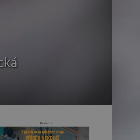
cká
Reklama