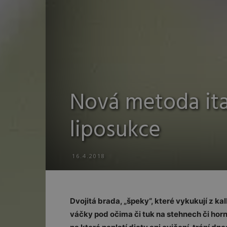
Nová metoda ita
liposukce
16.4.2018
Dvojitá brada, „špeky“, které vykukují z kal
váčky pod očima či tuk na stehnech či hor