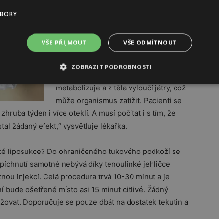
může nežádoucího tuku zbavit.
UBORY
Některé dosud užívané injekční
lipolýzy nebo ultrazvukové metody
VŠE PŘIJMOUT
VŠE ODMÍTNOUT
totiž dokáží tuk z buněk pouze
„rozpustit a vypustit“. „Buňka zůstává
ZOBRAZIT PODROBNOSTI
na svém místě dál a tuk se pak
metabolizuje a z těla vyloučí játry, což
může organismus zatížit. Pacienti se
zhruba týden i více oteklí. A musí počítat i s tím, že
al žádaný efekt,“ vysvětluje lékařka.
ické liposukce? Do ohraničeného tukového podkoží se
: píchnutí samotné nebývá díky tenoulinké jehličce
ěžnou injekcí. Celá procedura trvá 10-30 minut a je
í bude ošetřené místo asi 15 minut citlivé. Žádný
ržovat. Doporučuje se pouze dbát na dostatek tekutin a