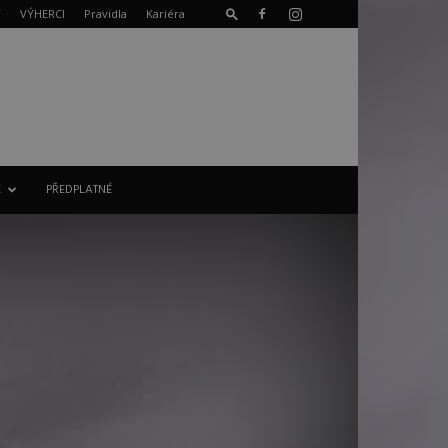
T
VÝHERCI
Pravidla
Kariéra
E
PŘEDPLATNÉ