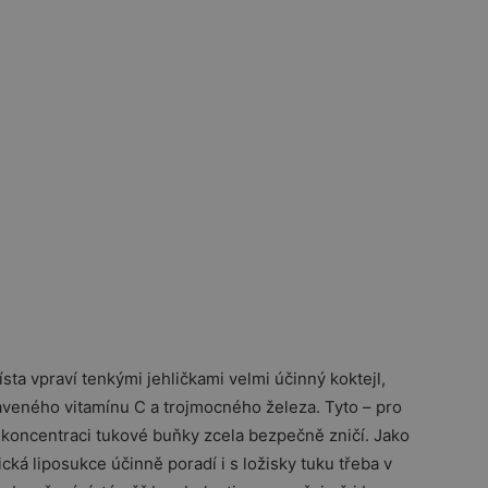
sta vpraví tenkými jehličkami velmi účinný koktejl,
veného vitamínu C a trojmocného železa. Tyto – pro
ké koncentraci tukové buňky zcela bezpečně zničí. Jako
cká liposukce účinně poradí i s ložisky tuku třeba v