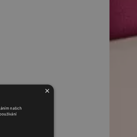
×
váním našich
používání