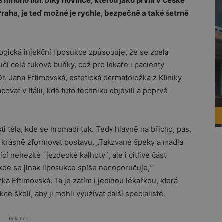
es mnoho lidí. Díky novince, kterou jako první v České
raha, je teď možné je rychle, bezpečně a také šetrně
ologická injekční liposukce způsobuje, že se zcela
učí celé tukové buňky, což pro lékaře i pacienty
. Jana Eftimovská, estetická dermatoložka z Kliniky
at v Itálii, kde tuto techniku objevili a poprvé
i těla, kde se hromadí tuk. Tedy hlavně na břicho, pas,
cí krásně zformovat postavu. „Takzvané špeky a madla
ící nehezké ´jezdecké kalhoty´, ale i citlivé části
 kde se jinak liposukce spíše nedoporučuje,“
a Eftimovská. Ta je zatím i jedinou lékařkou, která
e školí, aby ji mohli využívat další specialisté.
Reklama