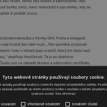
 to bez řezání, téměř bez bolesti a samozřejmě i bez
ové buňky zmizí, navíc nedochází k jojo efektu, kdy se
váček či polštář znovu.
tická dermatoložka z Kliniky GHC Praha a kolegyně
u mají kromě žen také muži. „Těm pomáhá vyrýsovat
bavit i tuku v oblasti pasu a boků, který jim často kazí
u,“ doplňuje Havlíčková. Ta je po doktorce
 Česku smí na základě školení a odborného certifikátu
Tyto webové stránky používají soubory cookie.
 stránky používají soubory cookie ke zlepšení uživatelského zážitku. Použí
 stránek souhlasíte se všemi soubory cookie v souladu s našimi zásadami 
souborů cookie.
Více informací
Havlíčková považuje „italské hubnutí“
– jak se někdy biologické liposukci
 SOUBORY
VÝKONOVÉ SOUBORY
SOUBORY CÍLENÍ
říká – za účinný způsob, jak se tělo