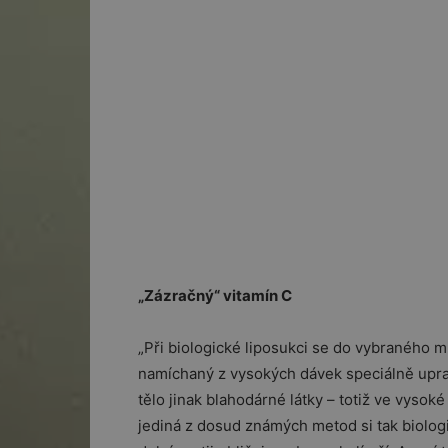
„Zázračný“ vitamín C
„Při biologické liposukci se do vybraného mí
namíchaný z vysokých dávek speciálně upra
tělo jinak blahodárné látky – totiž ve vyso
jediná z dosud známých metod si tak biologi