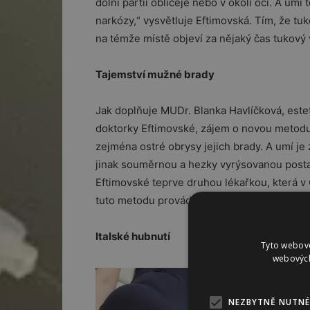
dolní partii obličeje nebo v okolí očí. A umí
narkózy,“ vysvětluje Eftimovská. Tím, že tuk
na témže místě objeví za nějaký čas tukový 
Tajemství mužné brady
Jak doplňuje MUDr. Blanka Havlíčková, este
doktorky Eftimovské, zájem o novou metod
zejména ostré obrysy jejich brady. A umí je z
jinak souměrnou a hezky vyrýsovanou postav
Eftimovské teprve druhou lékařkou, která v
tuto metodu provádět.
Italské hubnutí
Tyto webové
webových
NEZBYTNĚ NUTNÉ