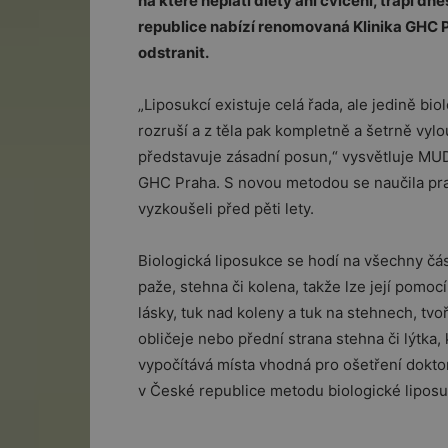
na které neplatí diety ani cvičení, trápí dn
republice nabízí renomovaná Klinika GHC P
odstranit.
„Liposukcí existuje celá řada, ale jedině bi
rozruší a z těla pak kompletně a šetrně vylo
představuje zásadní posun,“ vysvětluje MUDr
GHC Praha. S novou metodou se naučila pracov
vyzkoušeli před pěti lety.
Biologická liposukce se hodí na všechny část
paže, stehna či kolena, takže lze její pomo
lásky, tuk nad koleny a tuk na stehnech, tvoř
obličeje nebo přední strana stehna či lýtka,
vypočítává místa vhodná pro ošetření doktork
v České republice metodu biologické liposukc