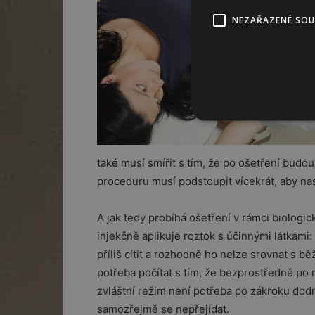
NEZAŘAZENÉ SO
také musí smířit s tím, že po ošetření budou 
proceduru musí podstoupit vícekrát, aby nast
A jak tedy probíhá ošetření v rámci biolog
injekčně aplikuje roztok s účinnými látkami
příliš cítit a rozhodně ho nelze srovnat s b
potřeba počítat s tím, že bezprostředně po n
zvláštní režim není potřeba po zákroku dod
samozřejmě se nepřejídat.