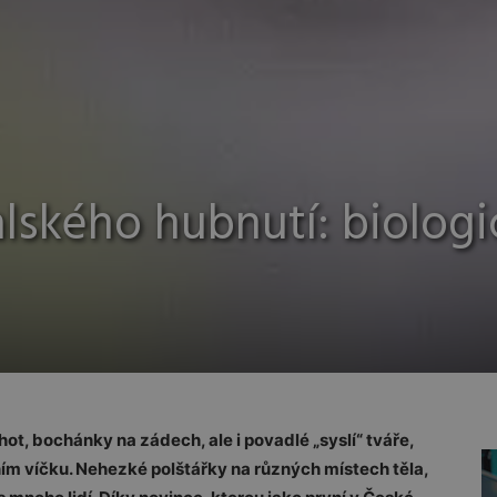
lského hubnutí: biologi
hot, bochánky na zádech, ale i povadlé „syslí“ tváře,
ním víčku. Nehezké polštářky na různých místech těla,