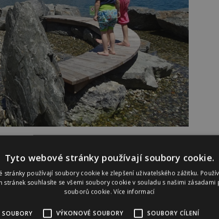
í po rakouských Alpách, Janě pomáhali i další rodiče
Tyto webové stránky používají soubory cookie.
esla nejen rodinám s dětmi pořádnou dávku inspirace a
ém prostředí rakouských Alp. A protože je v Alpách
 stránky používají soubory cookie ke zlepšení uživatelského zážitku. Použí
 stránek souhlasíte se všemi soubory cookie v souladu s našimi zásadami 
 na to nestačí, rozhodla jsem se, že tentokrát přizvu
souborů cookie.
Více informací
e jich víc než dvacet a z výsledku jsem nadšena,“
 SOUBORY
VÝKONOVÉ SOUBORY
SOUBORY CÍLENÍ