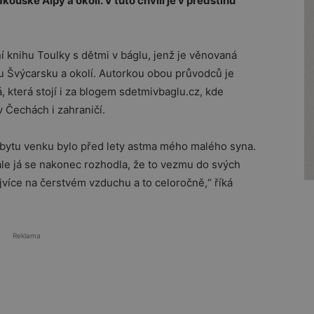
ouské Alpy a okolí. V tuto chvíli je v předstihu
 knihu Toulky s dětmi v báglu, jenž je věnovaná
 Švýcarsku a okolí. Autorkou obou průvodců je
která stojí i za blogem sdetmivbaglu.cz, kde
v Čechách i zahraničí.
obytu venku bylo před lety astma mého malého syna.
ale já se nakonec rozhodla, že to vezmu do svých
jvíce na čerstvém vzduchu a to celoročně,“ říká
Reklama