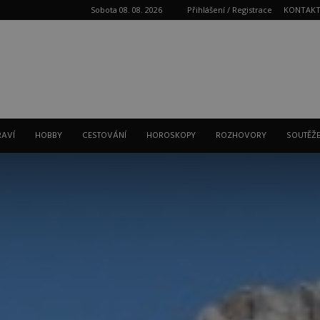
Sobota 08. 08. 2026
Přihlášení / Registrace
KONTAK
Reklama
RAVÍ
HOBBY
CESTOVÁNÍ
HOROSKOPY
ROZHOVORY
SOUTĚŽ