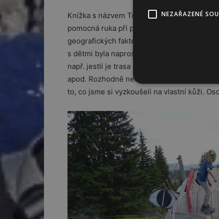
NEZAŘAZENÉ SO
Knížka s názvem Toulky s dětmi v báglu – R
pomocná ruka při plánování dovolené s malý
geografických faktech, ale především inspir
s dětmi byla naprosto jedinečná. Rodiče v p
např. jestli je trasa sjízdná s kočárkem, jest
apod. Rozhodně nechci pokrýt všechna místa
to, co jsme si vyzkoušeli na vlastní kůži. Os