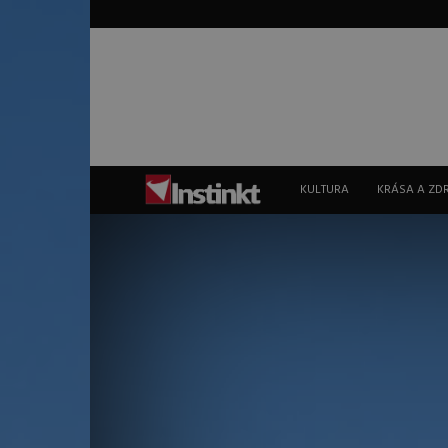
Instinkt
KULTURA
KRÁSA A ZD