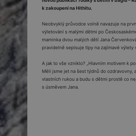
novou publikaci Toulky s dětmi v báglu – Rak
k zakoupení na Hithitu.
Neobvyklý průvodce volně navazuje na první
výletování s malými dětmi po Českosaskému
maminka dvou malých dětí Jana Červenková, 
pravidelně sepisuje tipy na zajímavé výlety 
A jak to vše vzniklo? „Hlavním motivem k p
Měli jsme jet na šest týdnů do ozdravovny, 
vlastních rukou a budu s dětmi prostě co ne
s úsměvem Jana.