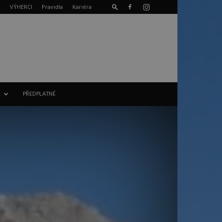
T
VÝHERCI
Pravidla
Kariéra
E
PŘEDPLATNÉ