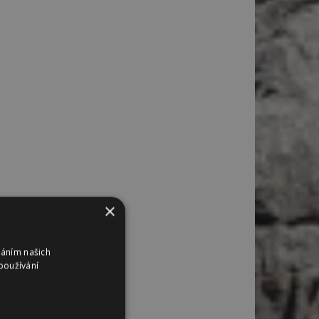
×
váním našich
používání