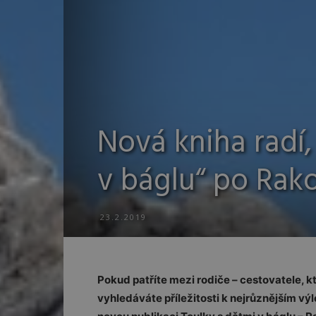
Nová kniha radí,
v báglu“ po Rak
23.2.2019
Pokud patříte mezi rodiče – cestovatele, k
vyhledáváte příležitosti k nejrůznějším výl