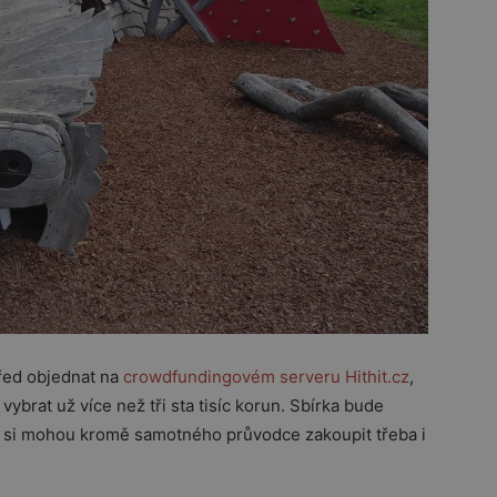
 před objednat na
crowdfundingovém serveru Hithit.cz
,
ybrat už více než tři sta tisíc korun. Sbírka bude
lé si mohou kromě samotného průvodce zakoupit třeba i