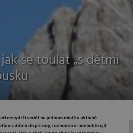
 jak se toulat „s dětmi
ousku
teří nevydrží sedět na jednom místě a aktivně
etům s dětmi do přírody, rozhodně si nenechte ujít