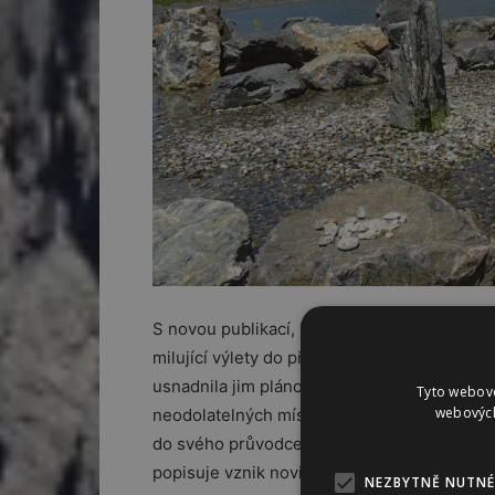
S novou publikací, která se věnuje cestován
milující výlety do přírody. „Ráda bych přin
usnadnila jim plánování dovolené v nádhern
Tyto webové
webových
neodolatelných míst nespočet a jeden člověk
do svého průvodce i další rodiče. Zapojilo s
popisuje vznik novinky Jana.
NEZBYTNĚ NUTNÉ