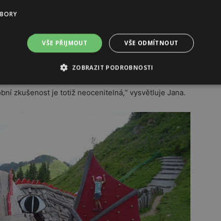
UBORY
akouské Alpy a okolí by měla sloužit především jako
mi dětmi. „Mým cílem není detailně informovat o
ovat a nalákat na zajímavá místa, tak aby dovolená
VŠE PŘIJMOUT
VŠE ODMÍTNOUT
růvodci najdou praktické informace z pohledu rodičů –
li cestou narazí třeba na hřiště či možnost osvěžit se
ZOBRAZIT PODROBNOSTI
 v Rakousku. Jde mi především o to předat dál tipy na
obní zkušenost je totiž neocenitelná,“ vysvětluje Jana.