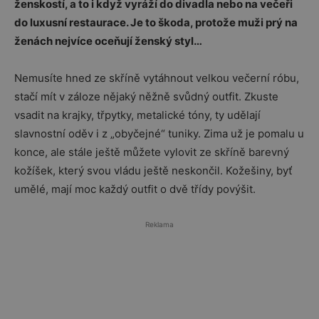
ženskostí, a to i když vyráží do divadla nebo na večeři
do luxusní restaurace. Je to škoda, protože muži prý na
ženách nejvíce oceňují ženský styl…
Nemusíte hned ze skříně vytáhnout velkou večerní róbu,
stačí mít v záloze nějaký něžně svůdný outfit. Zkuste
vsadit na krajky, třpytky, metalické tóny, ty udělají
slavnostní oděv i z „obyčejné“ tuniky. Zima už je pomalu u
konce, ale stále ještě můžete vylovit ze skříně barevný
kožíšek, který svou vládu ještě neskončil. Kožešiny, byť
umělé, mají moc každý outfit o dvě třídy povýšit.
Reklama