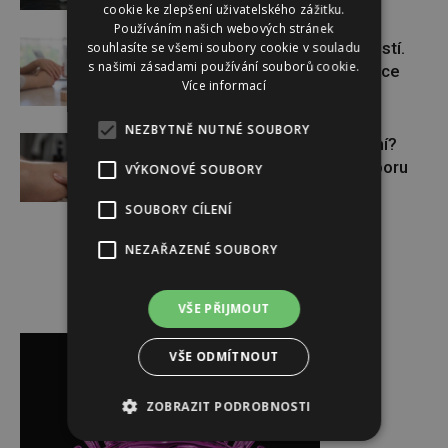
cookie ke zlepšení uživatelského zážitku.
Používáním našich webových stránek
Těhotenství není samozřejmostí.
souhlasíte se všemi soubory cookie v souladu
s našimi zásadami používání souborů cookie.
Pomáhá asistovaná reprodukce
Více informací
NEZBYTNĚ NUTNÉ SOUBORY
Lymfatický systém v ohrožení?
Využijte moderní nutriční podporu
VÝKONOVÉ SOUBORY
SOUBORY CÍLENÍ
NEZAŘAZENÉ SOUBORY
VŠE PŘIJMOUT
Reklama
VŠE ODMÍTNOUT
ZOBRAZIT PODROBNOSTI