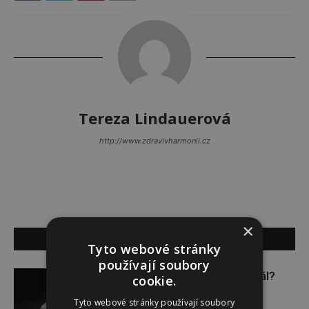
Tereza Lindauerová
http://www.zdravivharmonii.cz
×
SOUVISEJÍCÍ ČLÁNKY
Tyto webové stránky
používají soubory
Budou se vraždit malé děti dál?
cookie.
Tyto webové stránky používají soubory