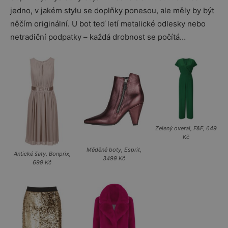
jedno, v jakém stylu se doplňky ponesou, ale měly by být
něčím originální. U bot teď letí metalické odlesky nebo
netradiční podpatky – každá drobnost se počítá…
Zelený overal, F&F, 649
Kč
Měděné boty, Esprit,
Antické šaty, Bonprix,
3499 Kč
699 Kč