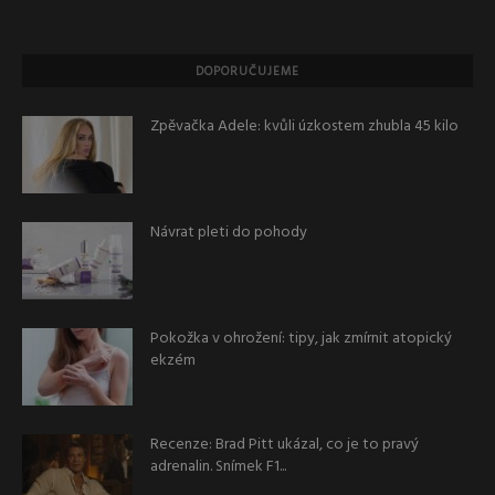
DOPORUČUJEME
Zpěvačka Adele: kvůli úzkostem zhubla 45 kilo
Návrat pleti do pohody
Pokožka v ohrožení: tipy, jak zmírnit atopický
ekzém
Recenze: Brad Pitt ukázal, co je to pravý
adrenalin. Snímek F1...