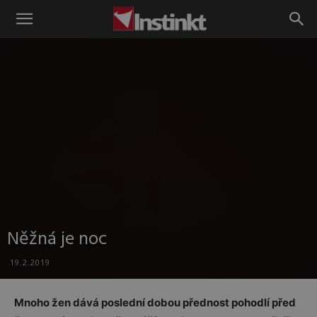
Instinkt
Něžná je noc
19.2.2019
Mnoho žen dává poslední dobou přednost pohodlí před