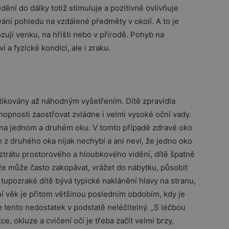
dění do dálky totiž stimuluje a pozitivně ovlivňuje
ání pohledu na vzdálené předměty v okolí. A to je
ozují venku, na hřišti nebo v přírodě. Pohyb na
a fyzické kondici, ale i zraku.
stikovány až náhodným vyšetřením. Dítě zpravidla
chopnosti zaostřovat zvládne i velmi vysoké oční vady.
í na jednom a druhém oku. V tomto případě zdravé oko
 z druhého oka nijak nechybí a ani neví, že jedno oko
ztrátu prostorového a hloubkového vidění, dítě špatně
že může často zakopávat, vrážet do nábytku, působit
upozraké dítě bývá typické naklánění hlavy na stranu,
ní věk je přitom většinou posledním obdobím, kdy je
e tento nedostatek v podstatě neléčitelný. „S léčbou
, okluze a cvičení očí je třeba začít velmi brzy,