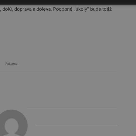
áže rukou, ve kterém směru je E otočené (kam ukazuje
u, dolů, doprava a doleva. Podobné „úkoly“ bude totiž
Reklama