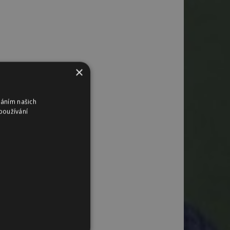
×
váním našich
používání