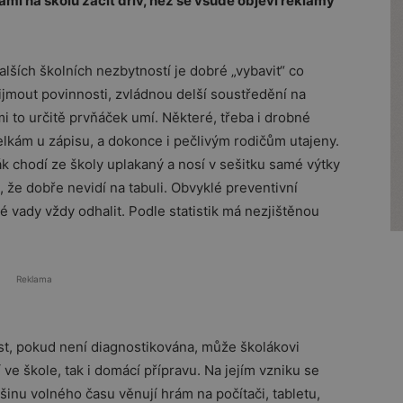
avami na školu začít dřív, než se všude objeví reklamy
lších školních nezbytností je dobré „vybavit“ co
ijmout povinnosti, zvládnou delší soustředění na
i to určitě prvňáček umí. Některé, třeba i drobné
lkám u zápisu, a dokonce i pečlivým rodičům utajeny.
k chodí ze školy uplakaný a nosí v sešitku samé výtky
 že dobře nevidí na tabuli. Obvyklé preventivní
é vady vždy odhalit. Podle statistik má nezjištěnou
Reklama
kost, pokud není diagnostikována, může školákovi
ve škole, tak i domácí přípravu. Na jejím vzniku se
tšinu volného času věnují hrám na počítači, tabletu,