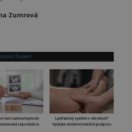
na Zumrová
ISEJÍCÍ ČLÁNKY
ví není samozřejmostí.
Lymfatický systém v ohrožení?
sistovaná reprodukce
Využijte moderní nutriční podporu