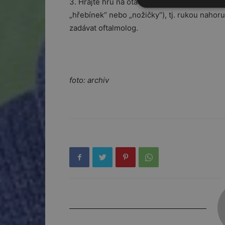
3. Hrajte hru na otáčení velkého E. Dítě uk
„hřebínek“ nebo „nožičky“), tj. rukou nahor
zadávat oftalmolog.
foto: archiv