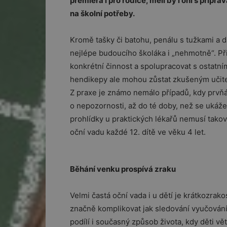
premiéra i pro rodiče, měli by i oni s přípr
na školní potřeby.
Kromě tašky či batohu, penálu s tužkami a da
nejlépe budoucího školáka i „nehmotně“. Př
konkrétní činnost a spolupracovat s ostatním
hendikepy ale mohou zůstat zkušeným učite
Z praxe je známo nemálo případů, kdy prvňá
o nepozornosti, až do té doby, než se ukáže,
prohlídky u praktických lékařů nemusí takov
oční vadu každé 12. dítě ve věku 4 let.
Běhání venku prospívá zraku
Velmi častá oční vada i u dětí je krátkozra
značně komplikovat jak sledování vyučování 
podílí i současný způsob života, kdy děti vě