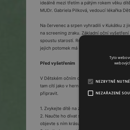
ideálně mezi třetím a pátým rokem věku dítě
MUDr. Gabriela Pilková, vedoucí lékařka Dě
Na červenec a srpen vyhradili v Kukátku z j
na screening zraku. Základní oční vyšetření
spoustu starostí. Rodiče díky němu budou vě
jejich potomek má oči v pořádku.
Tyto webové
Před vyšetřením
webových
V Dětském očním centru Kukátko je prostředí 
NEZBYTNĚ NUTNÉ
tam cítí jako v herně. Přesto je dobré na vy
NEZAŘAZENÉ SO
připravit.
1. Zvykejte dítě na zakrytí jednoho oka napří
2. Naučte ho dívat se do přístroje – na výle
objevte s ním krásu kaleidoskopu.