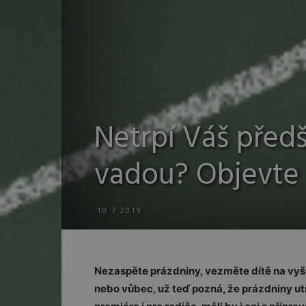
Netrpí Váš předš
vadou? Objevte a
10.7.2019
Nezaspěte prázdniny, vezměte dítě na vyše
nebo vůbec, už teď pozná, že prázdniny utí