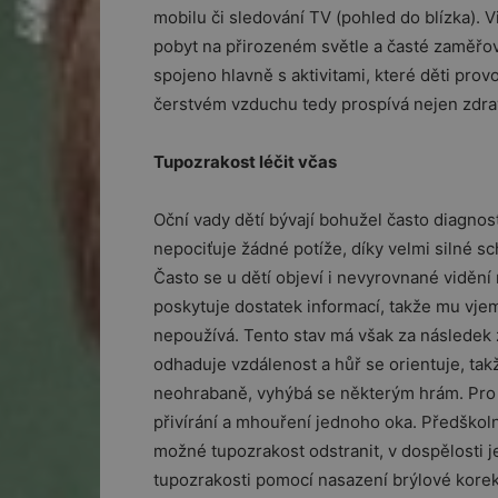
mobilu či sledování TV (pohled do blízka). Vi
pobyt na přirozeném světle a časté zaměřov
spojeno hlavně s aktivitami, které děti prov
čerstvém vzduchu tedy prospívá nejen zdraví 
Tupozrakost léčit včas
Oční vady dětí bývají bohužel často diagno
nepociťuje žádné potíže, díky velmi silné s
Často se u dětí objeví i nevyrovnané viděn
poskytuje dostatek informací, takže mu vjem
nepoužívá. Tento stav má však za následek 
odhaduje vzdálenost a hůř se orientuje, tak
neohrabaně, vyhýbá se některým hrám. Pro t
přivírání a mhouření jednoho oka. Předškol
možné tupozrakost odstranit, v dospělosti j
tupozrakosti pomocí nasazení brýlové korekce