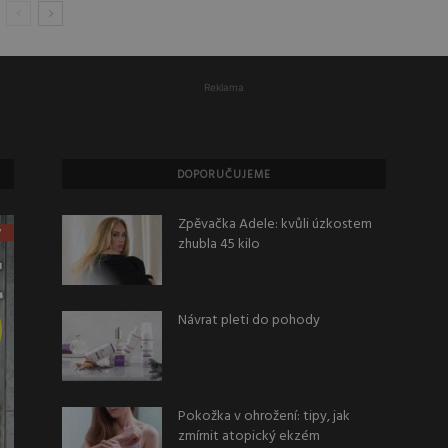
Reklama
DOPORUČUJEME
Zpěvačka Adele: kvůli úzkostem
zhubla 45 kilo
Návrat pleti do pohody
Pokožka v ohrožení: tipy, jak
zmírnit atopický ekzém