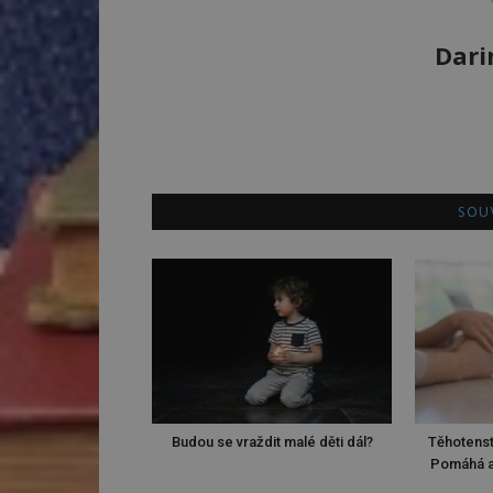
Dari
SOUV
Budou se vraždit malé děti dál?
Těhotenst
Pomáhá a