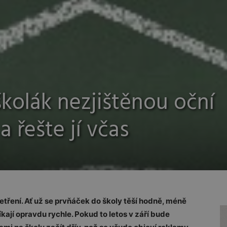
kolák nezjištěnou oční
 řešte jí včas
tření. Ať už se prvňáček do školy těší hodně, méně
kají opravdu rychle. Pokud to letos v září bude