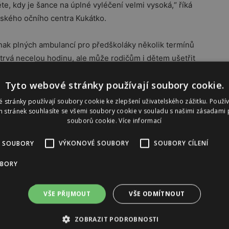
te, kdy je šance na úplné vyléčení velmi vysoká,“ říká
tského očního centra Kukátko.
inak plných ambulancí pro předškoláky několik termínů
 trvá necelou hodinu, ale může rodičům i dětem ušetřit
dět, jestli dítě nepotřebuje podrobnější vyšetření a
Tyto webové stránky používají soubory cookie.
 stránky používají soubory cookie ke zlepšení uživatelského zážitku. Použí
 stránek souhlasíte se všemi soubory cookie v souladu s našimi zásadami 
souborů cookie.
Více informací
„přátelské“, lékaři nenosí bílé pláště, malí pacienti se
 SOUBORY
VÝKONOVÉ SOUBORY
SOUBORY CÍLENÍ
šetření u oftalmologa dítě předem v několika krocích
UBORY
klad hrou na piráty.
VŠE PŘIJMOUT
VŠE ODMÍTNOUT
t vezměte dalekohled, půjčte mu starý fotoaparát,
ZOBRAZIT PODROBNOSTI