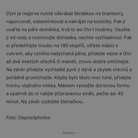
Dýni je nejprve nutné oškrábat škrabkou na brambory,
naporcovat, odsemínkovat a nakrájet na kostičky. Pak ji
uvařte na páře doměkka, trvá to asi čtvrt hodinky. Osušte
ji od vody a rozmixujte dohladka, nechte vychladnout. Pak
si předehřejte troubu na 180 stupňů, utřete máslo s
cukrem, aby vznikla nadýchaná pěna, přidejte vejce a lžíci
až dvě mletých ořechů či mandlí, znovu dobře smíchejte.
Na závěr přidejte vychladlé pyré z dýně a zbytek ořechů a
pořádně promíchejte. Kdyby bylo těsto moc tuhé, přidejte
trochu vlažného mléka. Máslem vymažte dortovou formu
a opatrně do ní nalijte připravenou směs, pečte asi 40
minut. Na závěr ozdobte šlehačkou.
Foto: Depositphotos
Reklama