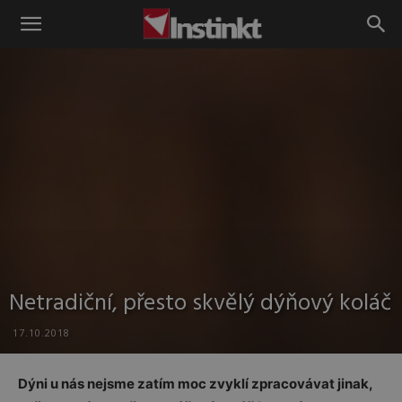
Instinkt
Netradiční, přesto skvělý dýňový koláč
17.10.2018
Dýni u nás nejsme zatím moc zvyklí zpracovávat jinak,