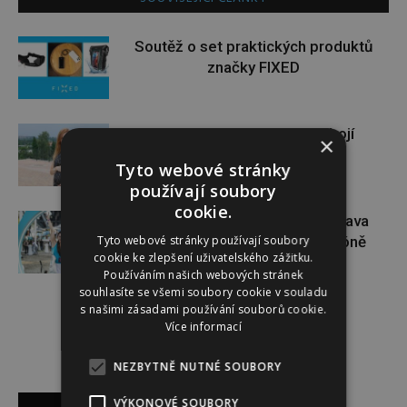
Soutěž o set praktických produktů
značky FIXED
Gabriela Soukalová se nebojí
×
sportovat ani v těhotenství
Tyto webové stránky
používají soubory
cookie.
Dopřejte si na Colours of Ostrava
Tyto webové stránky používají soubory
pauzu plnou zážitků v IQOS zóně
cookie ke zlepšení uživatelského zážitku.
Používáním našich webových stránek
souhlasíte se všemi soubory cookie v souladu
s našimi zásadami používání souborů cookie.
Více informací
NEZBYTNĚ NUTNÉ SOUBORY
Reklama
VÝKONOVÉ SOUBORY