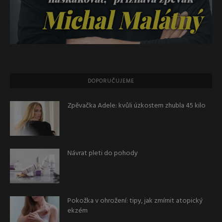
DOPORUČUJEME
Zpěvačka Adele: kvůli úzkostem zhubla 45 kilo
Návrat pleti do pohody
Pokožka v ohrožení: tipy, jak zmírnit atopický
ekzém