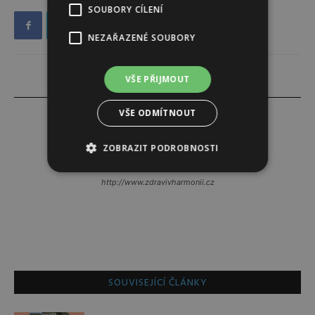
SOUBORY CÍLENÍ
NEZAŘAZENÉ SOUBORY
VŠE PŘIJMOUT
VŠE ODMÍTNOUT
ZOBRAZIT PODROBNOSTI
Tereza Lindauerová
http://www.zdravivharmonii.cz
SOUVISEJÍCÍ ČLÁNKY