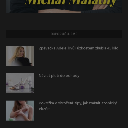
DOPORUČUJEME
Zpěvačka Adele: kvůli úzkostem zhubla 45 kilo
Návrat pleti do pohody
Pokožka v ohrožení: tipy, jak zmírnit atopický
ekzém