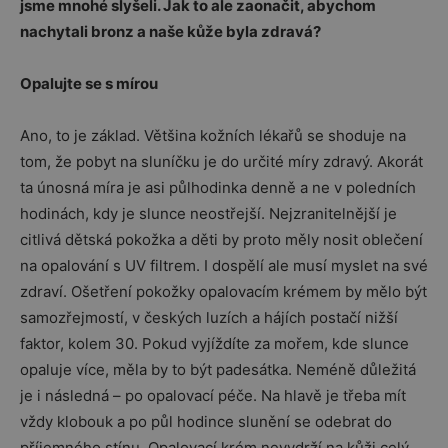
jsme mnohé slyšeli. Jak to ale zaonačit, abychom
nachytali bronz a naše kůže byla zdravá?
Opalujte se s mírou
Ano, to je základ. Většina kožních lékařů se shoduje na
tom, že pobyt na sluníčku je do určité míry zdravý. Akorát
ta únosná míra je asi půlhodinka denně a ne v poledních
hodinách, kdy je slunce neostřejší. Nejzranitelnější je
citlivá dětská pokožka a děti by proto měly nosit oblečení
na opalování s UV filtrem. I dospělí ale musí myslet na své
zdraví. Ošetření pokožky opalovacím krémem by mělo být
samozřejmostí, v českých luzích a hájích postačí nižší
faktor, kolem 30. Pokud vyjíždíte za mořem, kde slunce
opaluje více, měla by to být padesátka. Neméně důležitá
je i následná – po opalovací péče. Na hlavě je třeba mít
vždy klobouk a po půl hodince slunění se odebrat do
příjemného stínu. Opalovací krém nevydrží na kůži celý