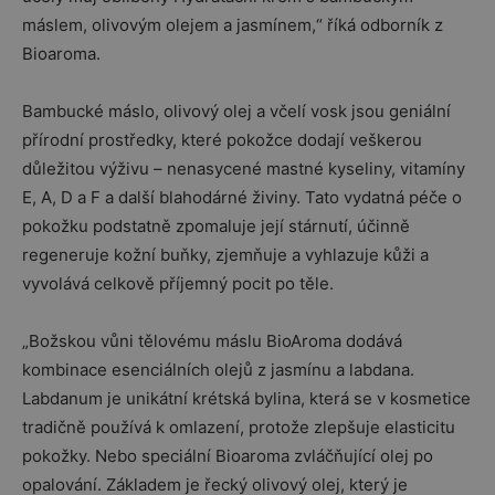
máslem, olivovým olejem a jasmínem,“ říká odborník z
Bioaroma.
Bambucké máslo, olivový olej a včelí vosk jsou geniální
přírodní prostředky, které pokožce dodají veškerou
důležitou výživu – nenasycené mastné kyseliny, vitamíny
E, A, D a F a další blahodárné živiny. Tato vydatná péče o
pokožku podstatně zpomaluje její stárnutí, účinně
regeneruje kožní buňky, zjemňuje a vyhlazuje kůži a
vyvolává celkově příjemný pocit po těle.
„Božskou vůni tělovému máslu BioAroma dodává
kombinace esenciálních olejů z jasmínu a labdana.
Labdanum je unikátní krétská bylina, která se v kosmetice
tradičně používá k omlazení, protože zlepšuje elasticitu
pokožky. Nebo speciální Bioaroma zvláčňující olej po
opalování. Základem je řecký olivový olej, který je