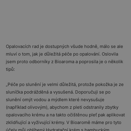
Opalovacích rad je dostupných všude hodně, málo se ale
mluví o tom, jak je důležitá péče po opalování. Oslovila
jsem proto odborníky z Bioaroma a poprosila je o několik
tipů:
„Péče po slunění je velmi důležitá, protože pokožka je ze
sluníčka podrážděná a vysušená. Doporučuji se po
slunění omýt vodou a mýdlem které nevysušuje
(například olivovým), abychom z pleti odstranily zbytky
opalovacího krému a na takto očištěnou pleť pak aplikovat
zklidňující a vyživující krémy. V Bioaromě máme pro tyto
účely můj oblíbený Hydratační krém s bambuckým