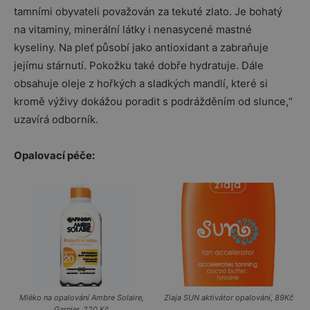
tamními obyvateli považován za tekuté zlato. Je bohatý
na vitaminy, minerální látky i nenasycené mastné
kyseliny. Na pleť působí jako antioxidant a zabraňuje
jejímu stárnutí. Pokožku také dobře hydratuje. Dále
obsahuje oleje z hořkých a sladkých mandlí, které si
kromě výživy dokážou poradit s podrážděním od slunce,“
uzavírá odborník.
Opalovací péče:
Mléko na opalování Ambre Solaire,
Ziaja SUN aktivátor opalování, 89Kč
Garnier, 220 Kč