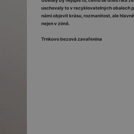
Udělaly by nejspíš to, čemu se dnes říká ze
uschovaly to v recyklovatelných obalech pro
námi objevit krásu, rozmanitost, ale hlavně
nejen v zimě.
Trnkovo bezová zavařenina