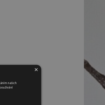
×
váním našich
používání