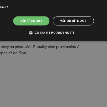
UBORY
VŠE PŘIJMOUT
VŠE ODMÍTNOUT
ZOBRAZIT PODROBNOSTI
ročný na pěstování. Bobulky plné provitamínu A,
rpna až do října.