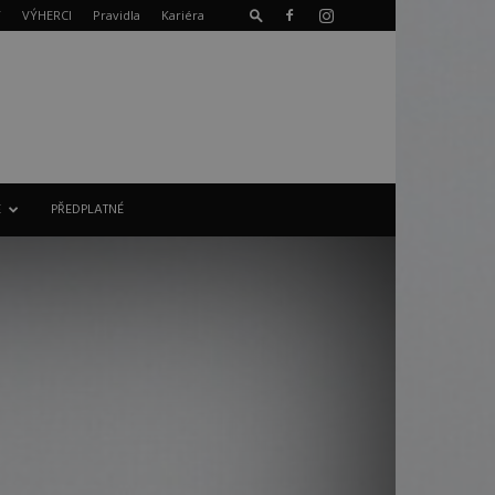
T
VÝHERCI
Pravidla
Kariéra
E
PŘEDPLATNÉ