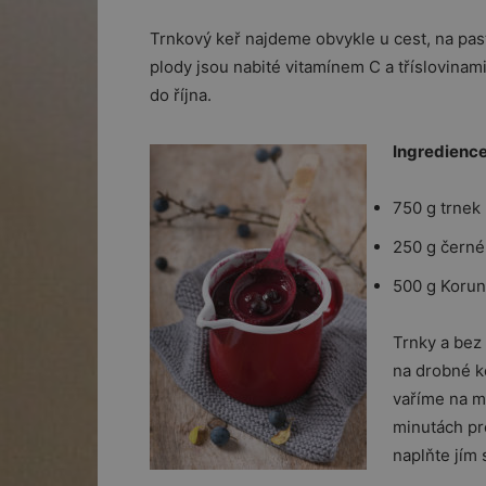
Trnkový keř najdeme obvykle u cest, na pa
plody jsou nabité vitamínem C a tříslovinami,
do října.
Ingredience
750 g trnek
250 g černé
500 g Korun
Trnky a bez
na drobné k
vaříme na m
minutách pr
naplňte jím 