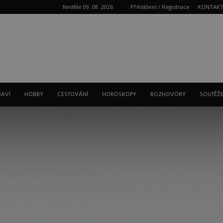
Neděle 09. 08. 2026
Přihlášení / Registrace
KONTAK
Reklama
RAVÍ
HOBBY
CESTOVÁNÍ
HOROSKOPY
ROZHOVORY
SOUTĚŽ