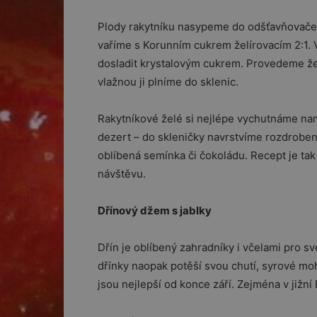
Plody rakytníku nasypeme do odšťavňovače
vaříme s Korunním cukrem želírovacím 2:1. 
dosladit krystalovým cukrem. Provedeme že
vlažnou ji plníme do sklenic.
Rakytníkové želé si nejlépe vychutnáme na
dezert – do skleničky navrstvíme rozdroben
oblíbená semínka či čokoládu. Recept je tak
návštěvu.
Dřínový džem s jablky
Dřín je oblíbený zahradníky i včelami pro své
dřínky naopak potěší svou chutí, syrové moho
jsou nejlepší od konce září. Zejména v jižní