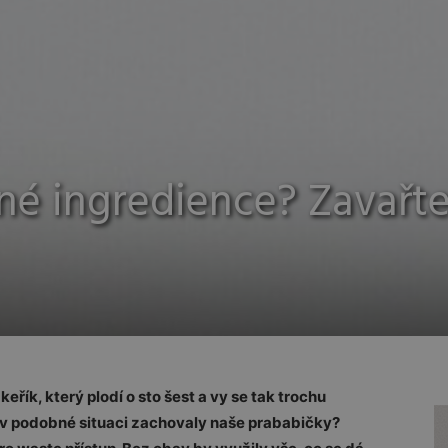
é ingredience? Zavařte
eřík, který plodí o sto šest a vy se tak trochu
 v podobné situaci zachovaly naše prababičky?