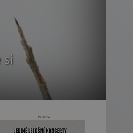
 si
Reklama