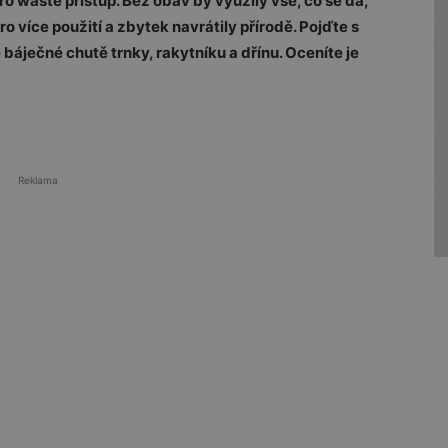
ro waste přístup. Bez obav by využily vše, co se dá,
 více použití a zbytek navrátily přírodě. Pojďte s
 báječné chutě trnky, rakytníku a dřínu. Oceníte je
Reklama