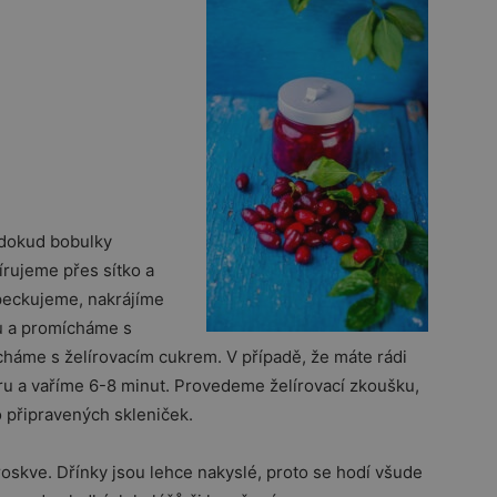
 dokud bobulky
rujeme přes sítko a
peckujeme, nakrájíme
vu a promícháme s
áme s želírovacím cukrem. V případě, že máte rádi
varu a vaříme 6-8 minut. Provedeme želírovací zkoušku,
 připravených skleniček.
oskve. Dřínky jsou lehce nakyslé, proto se hodí všude