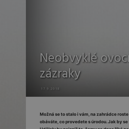
Neobvyklé ovocn
zázraky
17.9.2018
Možná se to stalo i vám, na zahrádce roste k
obáváte, co provedete s úrodou. Jak by se