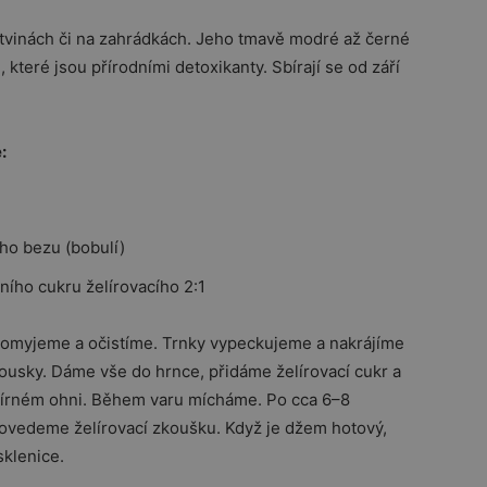
stvinách či na zahrádkách. Jeho tmavě modré až černé
 které jsou přírodními detoxikanty. Sbírají se od září
:
ho bezu (bobulí)
ního cukru želírovacího 2:1
 omyjeme a očistíme. Trnky vypeckujeme a nakrájíme
ousky. Dáme vše do hrnce, přidáme želírovací cukr a
írném ohni. Během varu mícháme. Po cca 6–8
ovedeme želírovací zkoušku. Když je džem hotový,
sklenice.