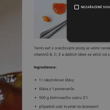
NEZAŘAZENÉ SO
Tento keř s oranžovými plody je velmi nená
vitamínů B, C, E a dalších látek se sklízí od s
Ingredience:
1 l rakytníkové šťávy
šťáva z 1 pomeranče
500 g želírovacího cukru 2:1
případně cukr krystal na doslazení