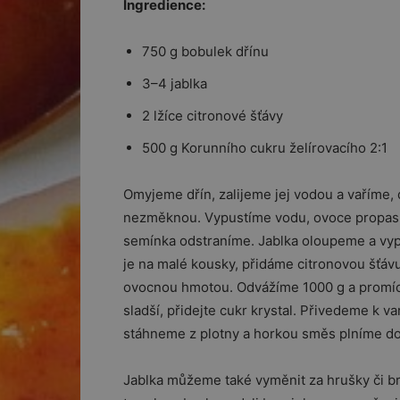
Ingredience:
750 g bobulek dřínu
3–4 jablka
2 lžíce citronové šťávy
500 g Korunního cukru želírovacího 2:1
Omyjeme dřín, zalijeme jej vodou a vaříme,
nezměknou. Vypustíme vodu, ovoce propasí
semínka odstraníme. Jablka oloupeme a vy
je na malé kousky, přidáme citronovou šťá
ovocnou hmotou. Odvážíme 1000 g a promích
sladší, přidejte cukr krystal. Přivedeme k 
stáhneme z plotny a horkou směs plníme do
Jablka můžeme také vyměnit za hrušky či br