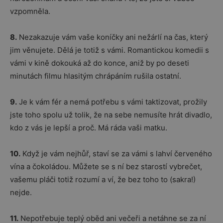
vzpomněla.
8.
Nezakazuje vám vaše koníčky ani nežárlí na čas, který
jim věnujete. Dělá je totiž s vámi. Romantickou komedii s
vámi v kině dokouká až do konce, aniž by po deseti
minutách filmu hlasitým chrápáním rušila ostatní.
9.
Je k vám fér a nemá potřebu s vámi taktizovat, prožily
jste toho spolu už tolik, že na sebe nemusíte hrát divadlo,
kdo z vás je lepší a proč. Má ráda vaši matku.
10.
Když je vám nejhůř, staví se za vámi s lahví červeného
vína a čokoládou. Můžete se s ní bez starostí vybrečet,
vašemu pláči totiž rozumí a ví, že bez toho to (sakra!)
nejde.
11.
Nepotřebuje teplý oběd ani večeři a netáhne se za ní