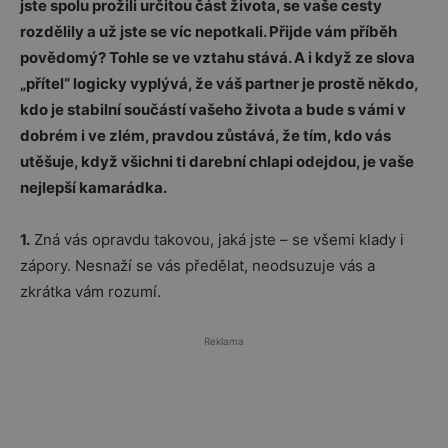
jste spolu prožili určitou část života, se vaše cesty
rozdělily a už jste se víc nepotkali. Přijde vám příběh
povědomý? Tohle se ve vztahu stává. A i když ze slova
„přítel“ logicky vyplývá, že váš partner je prostě někdo,
kdo je stabilní součástí vašeho života a bude s vámi v
dobrém i ve zlém, pravdou zůstává, že tím, kdo vás
utěšuje, když všichni ti darební chlapi odejdou, je vaše
nejlepší kamarádka.
1.
Zná vás opravdu takovou, jaká jste – se všemi klady i
zápory. Nesnaží se vás předělat, neodsuzuje vás a
zkrátka vám rozumí.
Reklama