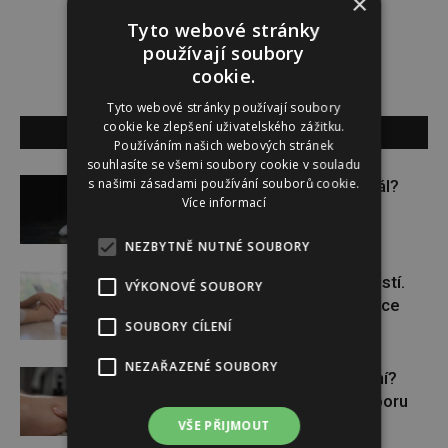
×
Tyto webové stránky
používají soubory
cookie.
Tyto webové stránky používají soubory
cookie ke zlepšení uživatelského zážitku.
SOUVISEJÍCÍ ČLÁNKY
Používáním našich webových stránek
souhlasíte se všemi soubory cookie v souladu
s našimi zásadami používání souborů cookie.
Budou se vraždit malé děti dál?
Více informací
NEZBYTNĚ NUTNÉ SOUBORY
Těhotenství není samozřejmostí.
VÝKONOVÉ SOUBORY
Pomáhá asistovaná reprodukce
SOUBORY CÍLENÍ
NEZAŘAZENÉ SOUBORY
Lymfatický systém v ohrožení?
Využijte moderní nutriční podporu
VŠE PŘIJMOUT