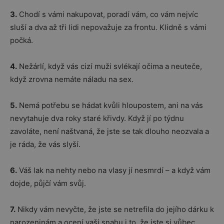
3.
Chodí s vámi nakupovat, poradí vám, co vám nejvíc
sluší a dva až tři lidi nepovažuje za frontu. Klidně s vámi
počká.
4.
Nežárlí, když vás cizí muži svlékají očima a neuteče,
když zrovna nemáte náladu na sex.
5.
Nemá potřebu se hádat kvůli hloupostem, ani na vás
nevytahuje dva roky staré křivdy. Když jí po týdnu
zavoláte, není naštvaná, že jste se tak dlouho neozvala a
je ráda, že vás slyší.
6.
Váš lak na nehty nebo na vlasy jí nesmrdí – a když vám
dojde, půjčí vám svůj.
7.
Nikdy vám nevyčte, že jste se netrefila do jejího dárku k
narozeninám a ocení vaši snahu i to, že jste si vůbec