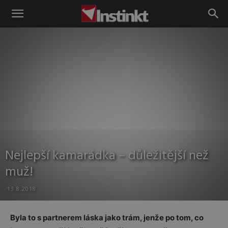
Instinkt
Nejlepší kamarádka – důležitější než
muž!
13.8.2018
Byla to s partnerem láska jako trám, jenže po tom, co