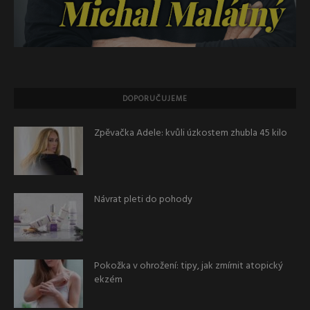
DOPORUČUJEME
Zpěvačka Adele: kvůli úzkostem zhubla 45 kilo
Návrat pleti do pohody
Pokožka v ohrožení: tipy, jak zmírnit atopický
ekzém