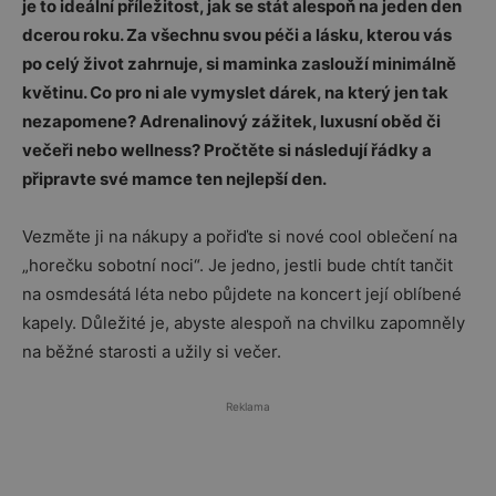
je to ideální příležitost, jak se stát alespoň na jeden den
dcerou roku. Za všechnu svou péči a lásku, kterou vás
po celý život zahrnuje, si maminka zaslouží minimálně
květinu. Co pro ni ale vymyslet dárek, na který jen tak
nezapomene? Adrenalinový zážitek, luxusní oběd či
večeři nebo wellness? Pročtěte si následují řádky a
připravte své mamce ten nejlepší den.
Vezměte ji na nákupy a pořiďte si nové cool oblečení na
„horečku sobotní noci“. Je jedno, jestli bude chtít tančit
na osmdesátá léta nebo půjdete na koncert její oblíbené
kapely. Důležité je, abyste alespoň na chvilku zapomněly
na běžné starosti a užily si večer.
Reklama