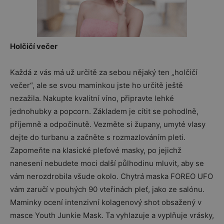
Holčičí večer
Každá z vás má už určitě za sebou nějaký ten „holčičí
večer“, ale se svou maminkou jste ho určitě ještě
nezažila. Nakupte kvalitní víno, připravte lehké
jednohubky a popcorn. Základem je cítit se pohodlně,
příjemně a odpočinutě. Vezměte si župany, umyté vlasy
dejte do turbanu a začněte s rozmazlováním pleti.
Zapomeňte na klasické pleťové masky, po jejichž
nanesení nebudete moci další půlhodinu mluvit, aby se
vám nerozdrobila všude okolo. Chytrá maska FOREO UFO
vám zaručí v pouhých 90 vteřinách pleť, jako ze salónu.
Maminky ocení intenzivní kolagenový shot obsažený v
masce Youth Junkie Mask. Ta vyhlazuje a vyplňuje vrásky,