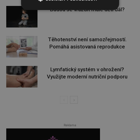
Budou se vraždit malé děti dál?
Těhotenství není samozřejmostí.
Pomáhá asistovaná reprodukce
Lymfatický systém v ohrožení?
Využijte moderní nutriční podporu
Reklama