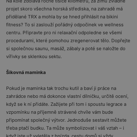
Na kole zdolává ročně tisíce kilometrů, za zimu zvládne
projet skoro všechna horská střediska, na zahradě má
přidělané TRX a mohla by se hned přihlásit na bikini
fitness? To si zaslouží pořádný odpočinek ve wellness
centru. Připravte pro ni relaxační odpoledne se všemi
procedurami, které pomohou zregenerovat tělo. Dopřejte
si společnou saunu, masáž, zábaly a poté se naložte do
vířivky se sklenkou sektu.
Šikovná maminka
Pokud je maminka tak trochu kutil a baví ji práce na
zahrádce nebo má dokonce vlastní dílničku, určitě ocení,
když se k ní přidáte. Zažijete při tom i spoustu legrace a
vzpomínku na příjemně strávené chvíle vám bude
připomínat společný výtvor. Jednoduše sestavit můžete
třeba ptačí budku. Ta může symbolizovat i váš vztah – i
když jste už vyletěla z hnízda, cestu domů si vždy