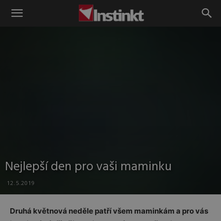
Instinkt
Nejlepší den pro vaši maminku
12.5.2019
Druhá květnová neděle patří všem maminkám a pro vás