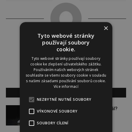
×
Tyto webové stránky
používají soubory
Redakce
cookie.
Tyto webové stránky používají soubory
Redakce magazínu Instinkt.
cookie ke zlepšení uživatelského zážitku.
Používáním našich webových stránek
souhlasíte se všemi soubory cookie v souladu
s našimi zásadami používání souborů cookie.
Více informací
SOUVISEJÍCÍ ČLÁNKY
NEZBYTNĚ NUTNÉ SOUBORY
Budou se vraždit malé děti dál?
VÝKONOVÉ SOUBORY
SOUBORY CÍLENÍ