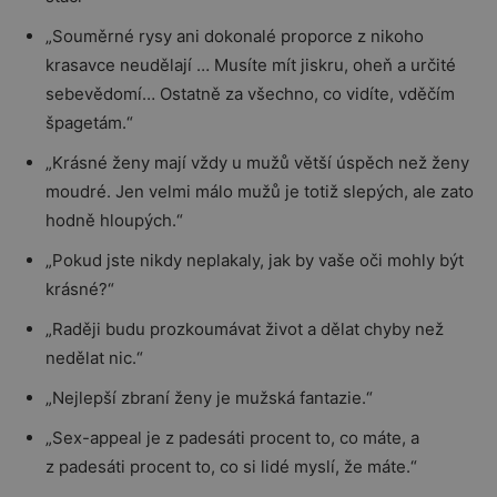
„Souměrné rysy ani dokonalé proporce z nikoho
krasavce neudělají … Musíte mít jiskru, oheň a určité
sebevědomí… Ostatně za všechno, co vidíte, vděčím
špagetám.“
„Krásné ženy mají vždy u mužů větší úspěch než ženy
moudré. Jen velmi málo mužů je totiž slepých, ale zato
hodně hloupých.“
„Pokud jste nikdy neplakaly, jak by vaše oči mohly být
krásné?“
„Raději budu prozkoumávat život a dělat chyby než
nedělat nic.“
„Nejlepší zbraní ženy je mužská fantazie.“
„Sex-appeal je z padesáti procent to, co máte, a
z padesáti procent to, co si lidé myslí, že máte.“