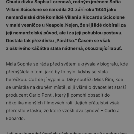
Chudá dívka Sophia Lorenová, rodným jménem Sofia
Villani Scicolone se narodila 20. září roku 1934 jako
nemanželské dítě Romildě Villani a Riccardu Scicolone
v malé vesničce u Neapole. Nejen, že si ji lidé dobírali za
její nemanželský původ, ale i za její pohublou postavu.
Dostala tak přezdívku „Párátko.“ Časem se však
z ošklivého káčátka stala nádherná, okouzlující labuť.
Malá Sophie se ráda před světem ukrývala v biografu, kde
přemýšlela o tom, jaké by to bylo, kdyby se stala
herečkou. Což se jí vyplnilo. Díky soutěži Miss Řím, kde
se umístila na druhém místě, si ji všiml o dvacet let starší
producent Carlo Ponti, který ji pomohl obsadit do
několika menších filmových rolí. Jejich přátelství však
přerostlo v lásku, ze které vzešli dva synové – Carlo a
Edoardo.
Její mezinárodní úspěch však odstartovala až spolupráce