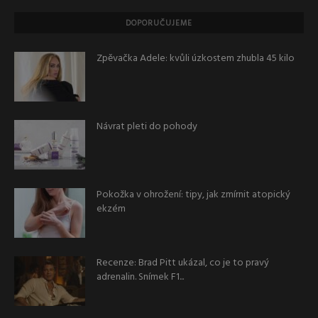
DOPORUČUJEME
Zpěvačka Adele: kvůli úzkostem zhubla 45 kilo
Návrat pleti do pohody
Pokožka v ohrožení: tipy, jak zmírnit atopický
ekzém
Recenze: Brad Pitt ukázal, co je to pravý
adrenalin. Snímek F1...