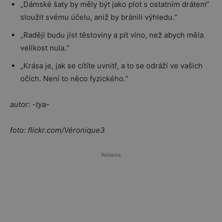
„Dámské šaty by měly být jako plot s ostatním drátem“
sloužit svému účelu, aniž by bránili výhledu.“
„Raději budu jíst těstoviny a pít víno, než abych měla
velikost nula.“
„Krása je, jak se cítíte uvnitř, a to se odráží ve vašich
očích. Není to něco fyzického.“
autor: -tya-
foto: flickr.com/Véronique3
Reklama