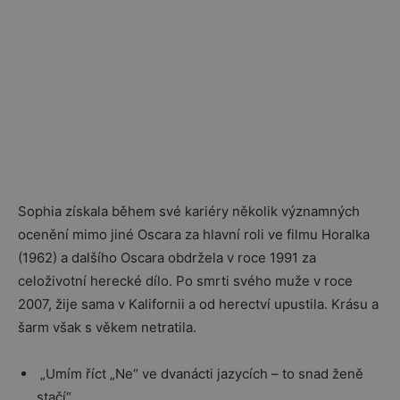
Sophia získala během své kariéry několik významných
ocenění mimo jiné Oscara za hlavní roli ve filmu Horalka
(1962) a dalšího Oscara obdržela v roce 1991 za
celoživotní herecké dílo. Po smrti svého muže v roce
2007, žije sama v Kalifornii a od herectví upustila. Krásu a
šarm však s věkem netratila.
„Umím říct „Ne“ ve dvanácti jazycích – to snad ženě
stačí“