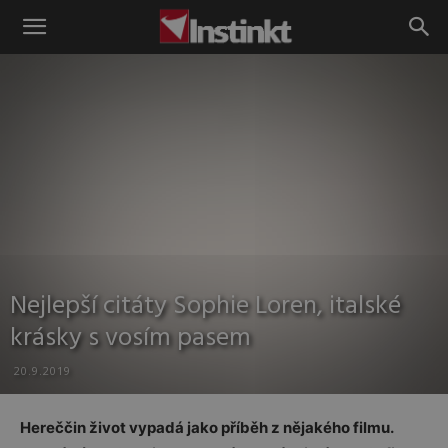
Instinkt
Nejlepší citáty Sophie Loren, italské
krásky s vosím pasem
20.9.2019
Hereččin život vypadá jako příběh z nějakého filmu.