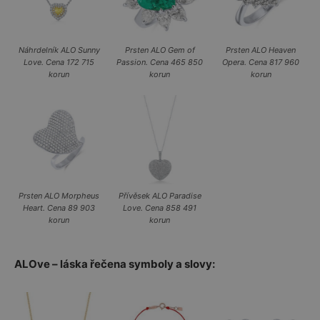
Náhrdelník ALO Sunny
Prsten ALO Gem of
Prsten ALO Heaven
Love. Cena 172 715
Passion. Cena 465 850
Opera. Cena 817 960
korun
korun
korun
Prsten ALO Morpheus
Přívěsek ALO Paradise
Heart. Cena 89 903
Love. Cena 858 491
korun
korun
ALOve – láska řečena symboly a slovy: