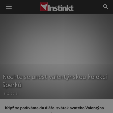
Instinkt
Nechte se unést valentýnskou kolekcí
šperků
11.2.2019
Když se podíváme do diáře, svátek svatého Valentýna