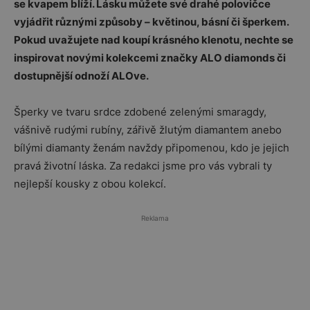
se kvapem blíží.
Lásku můžete své drahé polovičce
vyjádřit různými způsoby – květinou, básní či šperkem.
Pokud uvažujete nad koupí krásného klenotu, nechte se
inspirovat novými kolekcemi značky
ALO diamonds či
dostupnější odnoží ALOve.
Šperky ve tvaru srdce zdobené zelenými smaragdy,
vášnivě rudými rubíny, zářivě žlutým diamantem anebo
bílými diamanty ženám navždy připomenou, kdo je jejich
pravá životní láska. Za redakci jsme pro vás vybrali ty
nejlepší kousky z obou kolekcí.
Reklama