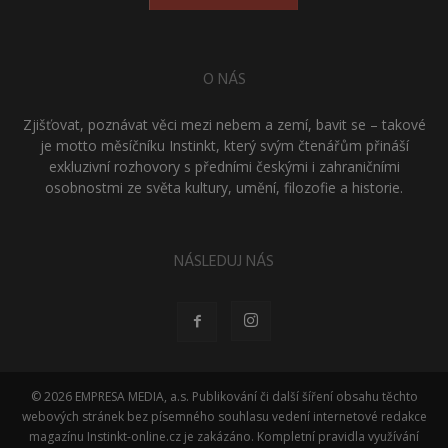
O NÁS
Zjišťovat, poznávat věci mezi nebem a zemí, bavit se – takové
je motto měsíčníku Instinkt, který svým čtenářům přináší
exkluzivní rozhovory s předními českými i zahraničními
osobnostmi ze světa kultury, umění, filozofie a historie.
NÁSLEDUJ NÁS
© 2026 EMPRESA MEDIA, a.s. Publikování či další šíření obsahu těchto
webových stránek bez písemného souhlasu vedení internetové redakce
magazínu Instinkt-online.cz je zakázáno. Kompletní pravidla využívání