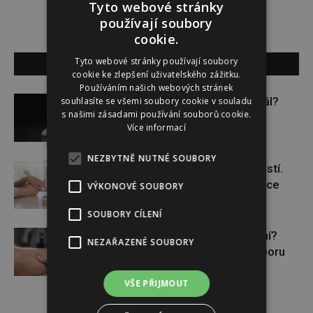
Tyto webové stránky
používají soubory
cookie.
Tyto webové stránky používají soubory
SOUVISEJÍCÍ ČLÁNKY
cookie ke zlepšení uživatelského zážitku.
Používáním našich webových stránek
Budou se vraždit malé děti dál?
souhlasíte se všemi soubory cookie v souladu
s našimi zásadami používání souborů cookie.
Více informací
NEZBYTNĚ NUTNÉ SOUBORY
Těhotenství není samozřejmostí.
Pomáhá asistovaná reprodukce
VÝKONOVÉ SOUBORY
SOUBORY CÍLENÍ
Lymfatický systém v ohrožení?
NEZAŘAZENÉ SOUBORY
Využijte moderní nutriční podporu
VŠE PŘIJMOUT