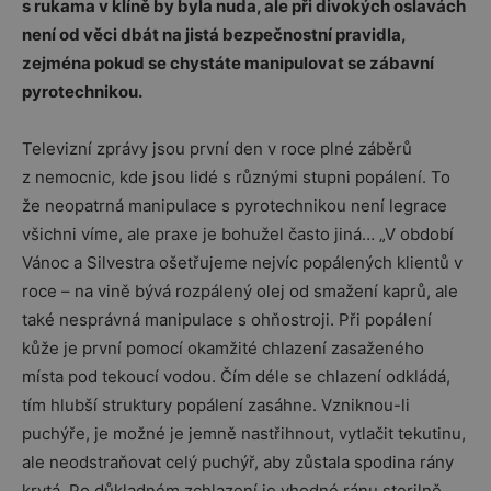
s rukama v klíně by byla nuda, ale při divokých oslavách
není od věci dbát na jistá bezpečnostní pravidla,
zejména pokud se chystáte manipulovat se zábavní
pyrotechnikou.
Televizní zprávy jsou první den v roce plné záběrů
z nemocnic, kde jsou lidé s různými stupni popálení. To
že neopatrná manipulace s pyrotechnikou není legrace
všichni víme, ale praxe je bohužel často jiná… „V období
Vánoc a Silvestra ošetřujeme nejvíc popálených klientů v
roce – na vině bývá rozpálený olej od smažení kaprů, ale
také nesprávná manipulace s ohňostroji. Při popálení
kůže je první pomocí okamžité chlazení zasaženého
místa pod tekoucí vodou. Čím déle se chlazení odkládá,
tím hlubší struktury popálení zasáhne. Vzniknou-li
puchýře, je možné je jemně nastřihnout, vytlačit tekutinu,
ale neodstraňovat celý puchýř, aby zůstala spodina rány
krytá. Po důkladném zchlazení je vhodné ránu sterilně