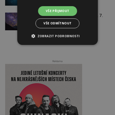
VŠE PŘIJMOUT
Týdenní horoskop 13. 7. – 19. 7.
VŠE ODMÍTNOUT
ZOBRAZIT PODROBNOSTI
Reklama