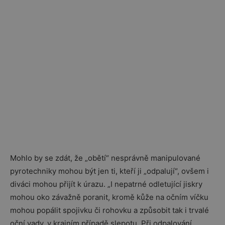
Mohlo by se zdát, že „obětí“ nesprávně manipulované
pyrotechniky mohou být jen ti, kteří ji „odpalují“, ovšem i
diváci mohou přijít k úrazu. „I nepatrné odletující jiskry
mohou oko závažně poranit, kromě kůže na očním víčku
mohou popálit spojivku či rohovku a způsobit tak i trvalé
oční vady, v krajním případě slepotu. Při odpalování