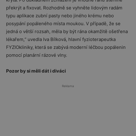
překrýt a fixovat. Rozhodně se vyhněte lidovým radám
typu aplikace zubní pasty nebo jiného krému nebo
posypání popáleného místa moukou. V případě, že se
jedná o větší rozsah, měla by být rána okamžitě ošetřena
lékařem,“ uvedla Iva Bílková, hlavní fyzioterapeutka
FYZIOkliniky, která se zabývá moderní léčbou popálenin
pomocí planární rázové vlny.
Pozor by si měli dát i diváci
Reklama