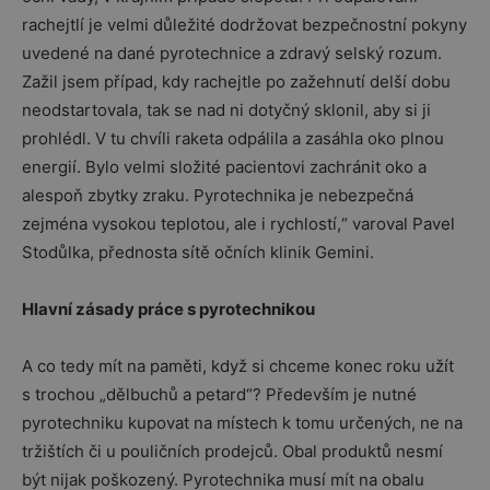
rachejtlí je velmi důležité dodržovat bezpečnostní pokyny
uvedené na dané pyrotechnice a zdravý selský rozum.
Zažil jsem případ, kdy rachejtle po zažehnutí delší dobu
neodstartovala, tak se nad ni dotyčný sklonil, aby si ji
prohlédl. V tu chvíli raketa odpálila a zasáhla oko plnou
energií. Bylo velmi složité pacientovi zachránit oko a
alespoň zbytky zraku. Pyrotechnika je nebezpečná
zejména vysokou teplotou, ale i rychlostí,“ varoval Pavel
Stodůlka, přednosta sítě očních klinik Gemini.
Hlavní zásady práce s pyrotechnikou
A co tedy mít na paměti, když si chceme konec roku užít
s trochou „dělbuchů a petard“? Především je nutné
pyrotechniku kupovat na místech k tomu určených, ne na
tržištích či u pouličních prodejců. Obal produktů nesmí
být nijak poškozený. Pyrotechnika musí mít na obalu