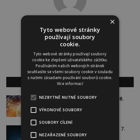
×
Tereza Lindauerová
Tyto webové stránky
používají soubory
http://www.zdravivharmonii.cz
cookie.
Tyto webové stránky používají soubory
cookie ke zlepšení uživatelského zážitku.
Používáním našich webových stránek
souhlasíte se všemi soubory cookie v souladu
s našimi zásadami používání souborů cookie.
SOUVISEJÍCÍ ČLÁNKY
Více informací
NEZBYTNĚ NUTNÉ SOUBORY
Týdenní horoskop 27. 7. – 2. 8.
VÝKONOVÉ SOUBORY
SOUBORY CÍLENÍ
Týdenní horoskop 20. 7. – 26. 7.
NEZAŘAZENÉ SOUBORY