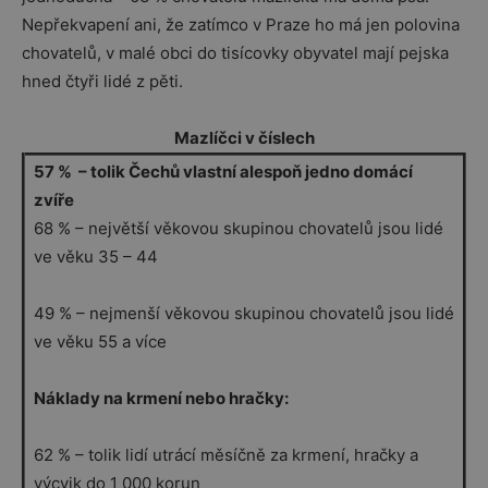
Nepřekvapení ani, že zatímco v Praze ho má jen polovina
chovatelů, v malé obci do tisícovky obyvatel mají pejska
hned čtyři lidé z pěti.
Mazlíčci v
číslech
57 % – tolik Čechů vlastní alespoň jedno domácí
zvíře
68 % – největší věkovou skupinou chovatelů jsou lidé
ve věku 35 – 44
49 % – nejmenší věkovou skupinou chovatelů jsou lidé
ve věku 55 a více
Náklady na krmení nebo hračky:
62 % – tolik lidí utrácí měsíčně za krmení, hračky a
výcvik do 1 000 korun