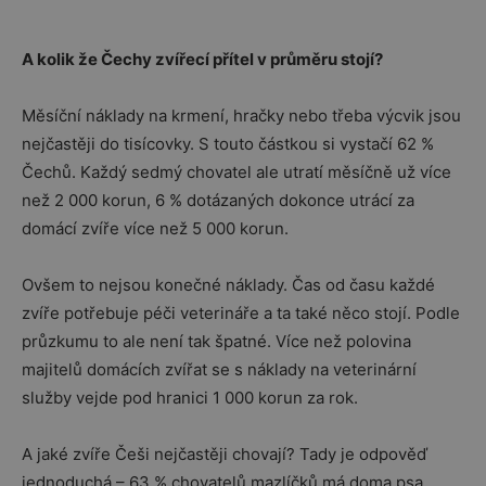
A kolik že Čechy zvířecí přítel v průměru stojí?
Měsíční náklady na krmení, hračky nebo třeba výcvik jsou
nejčastěji do tisícovky. S touto částkou si vystačí 62 %
Čechů. Každý sedmý chovatel ale utratí měsíčně už více
než 2 000 korun, 6 % dotázaných dokonce utrácí za
domácí zvíře více než 5 000 korun.
Ovšem to nejsou konečné náklady. Čas od času každé
zvíře potřebuje péči veterináře a ta také něco stojí. Podle
průzkumu to ale není tak špatné. Více než polovina
majitelů domácích zvířat se s náklady na veterinární
služby vejde pod hranici 1 000 korun za rok.
A jaké zvíře Češi nejčastěji chovají? Tady je odpověď
jednoduchá – 63 % chovatelů mazlíčků má doma psa.