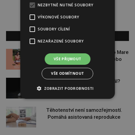
Redakce magazínu Instinkt.
NEZBYTNĚ NUTNÉ SOUBORY
VÝKONOVÉ SOUBORY
SOUBORY CÍLENÍ
SOUVISEJÍCÍ ČLÁNKY
NEZAŘAZENÉ SOUBORY
Zapojte se do letní soutěže s Rio Mare
a vyhrajte iWatch Series 11 nebo
VŠE PŘIJMOUT
jógamatku
VŠE ODMÍTNOUT
Budou se vraždit malé děti dál?
ZOBRAZIT PODROBNOSTI
Těhotenství není samozřejmostí.
Pomáhá asistovaná reprodukce