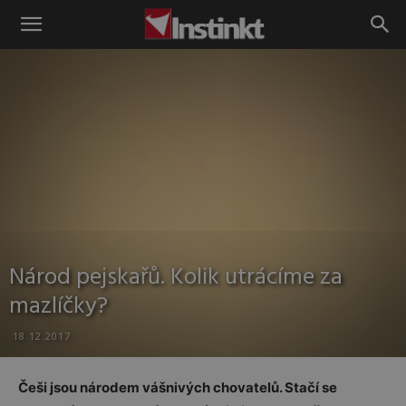
Instinkt
Národ pejskařů. Kolik utrácíme za
mazlíčky?
18.12.2017
Češi jsou národem vášnivých chovatelů. Stačí se