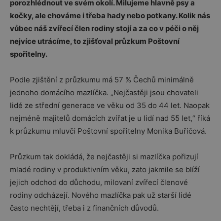
porozhlédnout ve svém okolí. Milujeme hlavně psy a
kočky, ale chováme i třeba hady nebo potkany. Kolik nás
vůbec náš zvířecí člen rodiny stojí a za co v péči o něj
nejvíce utrácíme, to zjišťoval průzkum Poštovní
spořitelny.
Podle zjištění z průzkumu má 57 % Čechů minimálně
jednoho domácího mazlíčka. „Nejčastěji jsou chovateli
lidé ze střední generace ve věku od 35 do 44 let. Naopak
nejméně majitelů domácích zvířat je u lidí nad 55 let,“ říká
k průzkumu mluvčí Poštovní spořitelny Monika Buřičová.
Průzkum tak dokládá, že nejčastěji si mazlíčka pořizují
mladé rodiny v produktivním věku, zato jakmile se blíží
jejich odchod do důchodu, milovaní zvířecí členové
rodiny odcházejí. Nového mazlíčka pak už starší lidé
často nechtějí, třeba i z finančních důvodů.