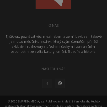
O NÁS
Zjišťovat, poznávat věci mezi nebem a zemí, bavit se – takové
je motto měsíčníku Instinkt, který svým čtenářům přináší
exkluzivní rozhovory s předními českými i zahraničními
osobnostmi ze světa kultury, umění, filozofie a historie.
NÁSLEDUJ NÁS
© 2026 EMPRESA MEDIA, a.s. Publikování či další šíření obsahu těchto
webových stránek bez písemného souhlasu vedení internetové redakce