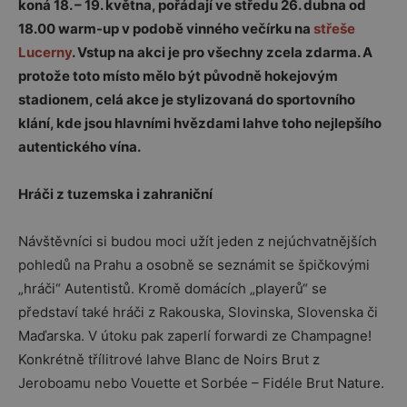
koná 18. – 19. května, pořádají ve středu 26. dubna od
18.00 warm-up v podobě vinného večírku na
střeše
Lucerny
. Vstup na akci je pro všechny zcela zdarma. A
protože toto místo mělo být původně hokejovým
stadionem, celá akce je stylizovaná do sportovního
klání, kde jsou hlavními hvězdami lahve toho nejlepšího
autentického vína.
Hráči z tuzemska i zahraniční
Návštěvníci si budou moci užít jeden z nejúchvatnějších
pohledů na Prahu a osobně se seznámit se špičkovými
„hráči“ Autentistů. Kromě domácích „playerů“ se
představí také hráči z Rakouska, Slovinska, Slovenska či
Maďarska. V útoku pak zaperlí forwardi ze Champagne!
Konkrétně třílitrové lahve Blanc de Noirs Brut z
Jeroboamu nebo Vouette et Sorbée – Fidéle Brut Nature.