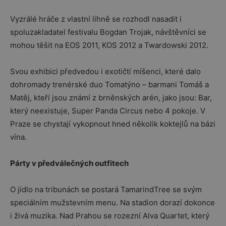
Vyzrálé hráče z vlastní líhně se rozhodl nasadit i
spoluzakladatel festivalu Bogdan Trojak, návštěvníci se
mohou těšit na EOS 2011, KOS 2012 a Twardowski 2012.
Svou exhibici předvedou i exotičtí míšenci, které dalo
dohromady trenérské duo Tomatýno – barmani Tomáš a
Matěj, kteří jsou známí z brněnských arén, jako jsou: Bar,
který neexistuje, Super Panda Circus nebo 4 pokoje. V
Praze se chystají vykopnout hned několik koktejlů na bázi
vína.
Párty v předválečných outfitech
O jídlo na tribunách se postará TamarindTree se svým
speciálním mužstevním menu. Na stadion dorazí dokonce
i živá muzika. Nad Prahou se rozezní Alva Quartet, který