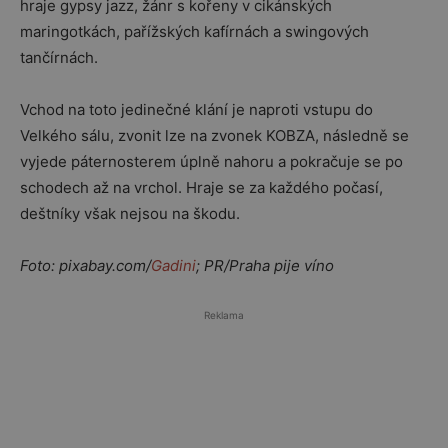
hraje gypsy jazz, žánr s kořeny v cikánských
maringotkách, pařížských kafírnách a swingových
tančírnách.
Vchod na toto jedinečné klání je naproti vstupu do
Velkého sálu, zvonit lze na zvonek KOBZA, následně se
vyjede páternosterem úplně nahoru a pokračuje se po
schodech až na vrchol. Hraje se za každého počasí,
deštníky však nejsou na škodu.
Foto: pixabay.com/
Gadini
; PR/Praha pije víno
Reklama