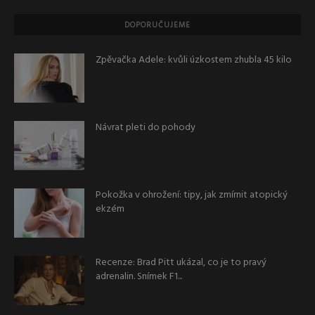
DOPORUČUJEME
Zpěvačka Adele: kvůli úzkostem zhubla 45 kilo
Návrat pleti do pohody
Pokožka v ohrožení: tipy, jak zmírnit atopický
ekzém
Recenze: Brad Pitt ukázal, co je to pravý
adrenalin. Snímek F1...