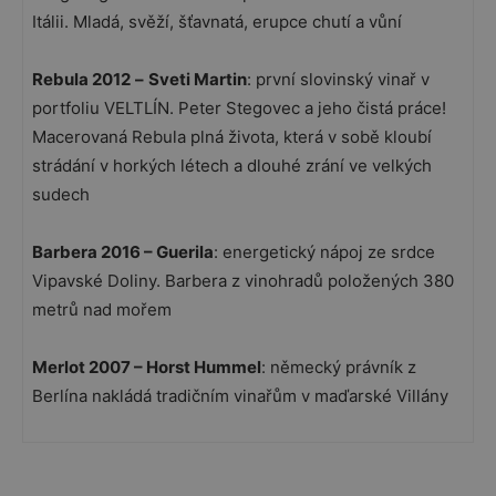
Itálii. Mladá, svěží, šťavnatá, erupce chutí a vůní
Rebula 2012
–
Sveti Martin
: první slovinský vinař v
portfoliu VELTLÍN. Peter Stegovec a jeho čistá práce!
Macerovaná Rebula plná života, která v sobě kloubí
strádání v horkých létech a dlouhé zrání ve velkých
sudech
Barbera 2016 – Guerila
: energetický nápoj ze srdce
Vipavské Doliny. Barbera z vinohradů položených 380
metrů nad mořem
Merlot 2007 – Horst Hummel
: německý právník z
Berlína nakládá tradičním vinařům v maďarské Villány