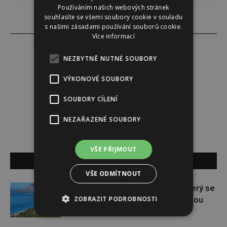
Používáním našich webových stránek
souhlasíte se všemi soubory cookie v souladu
s našimi zásadami používání souborů cookie.
Více informací
NEZBYTNĚ NUTNÉ SOUBORY
Redakce
VÝKONOVÉ SOUBORY
SOUBORY CÍLENÍ
Redakce magazínu Instinkt.
NEZAŘAZENÉ SOUBORY
VŠE PŘIJMOUT
SOUVISEJÍCÍ ČLÁNKY
VŠE ODMÍTNOUT
Albánie: Skrytý klenot Evropy, který se
ZOBRAZIT PODROBNOSTI
stává novou turistickou hvězdou