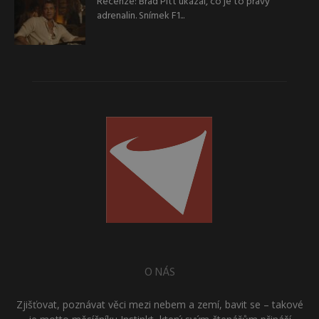
Recenze: Brad Pitt ukázal, co je to pravý
adrenalin. Snímek F1...
O NÁS
Zjišťovat, poznávat věci mezi nebem a zemí, bavit se – takové