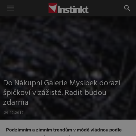
Instinkt
Do Nákupní Galerie Myslbek dorazí
špičkoví vizážisté. Radit budou
zdarma
29.10.2017
Podzimním a zimním trendům v módě vládnou podle