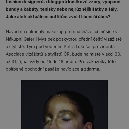
fashion designérů a bloggerů kostkové vzory, vycpané
bundy a kabáty, tenisky nebo nejrůznější šátky a šály.
Jaké ale k aktuálním outfitům zvolit líčení či účes?
Návod na dokonalý make-up pro nadcházející měsíce v
Nákupní Galerii Myslbek poskytnou přední čeští vizážisté
a stylisté. Tým pod vedením Petra Lukeše, prezidenta
Asociace vizážistů a stylistů ČR, bude na místě v akci 30.
až 31. října, vždy od 15 do 18 hodin. Pro zákazníky této
oblíbené obchodní pasáže navíc zcela zdarma.