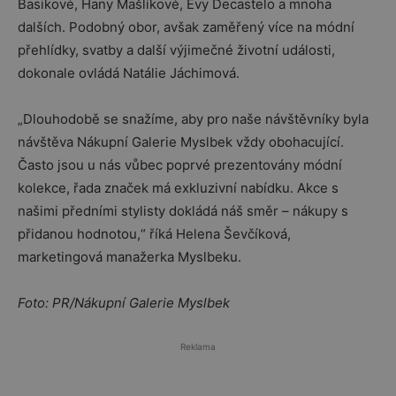
Basikové, Hany Mašlíkové, Evy Decastelo a mnoha
dalších. Podobný obor, avšak zaměřený více na módní
přehlídky, svatby a další výjimečné životní události,
dokonale ovládá Natálie Jáchimová.
„Dlouhodobě se snažíme, aby pro naše návštěvníky byla
návštěva Nákupní Galerie Myslbek vždy obohacující.
Často jsou u nás vůbec poprvé prezentovány módní
kolekce, řada značek má exkluzivní nabídku. Akce s
našimi předními stylisty dokládá náš směr – nákupy s
přidanou hodnotou,“ říká Helena Ševčíková,
marketingová manažerka Myslbeku.
Foto: PR/Nákupní Galerie Myslbek
Reklama