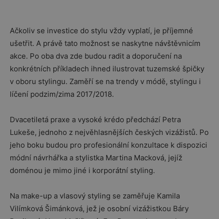
Ačkoliv se investice do stylu vždy vyplatí, je příjemné
ušetřit. A právě tato možnost se naskytne návštěvnicím
akce. Po oba dva zde budou radit a doporučení na
konkrétních příkladech ihned ilustrovat tuzemské špičky
v oboru stylingu. Zaměří se na trendy v módě, stylingu i
líčení podzim/zima 2017/2018.
Dvacetiletá praxe a vysoké krédo předchází Petra
Lukeše, jednoho z nejvěhlasnějších českých vizážistů. Po
jeho boku budou pro profesionální konzultace k dispozici
módní návrhářka a stylistka Martina Macková, jejíž
doménou je mimo jiné i korporátní styling.
Na make-up a vlasový styling se zaměřuje Kamila
Vilímková Šimánková, jež je osobní vizážistkou Báry