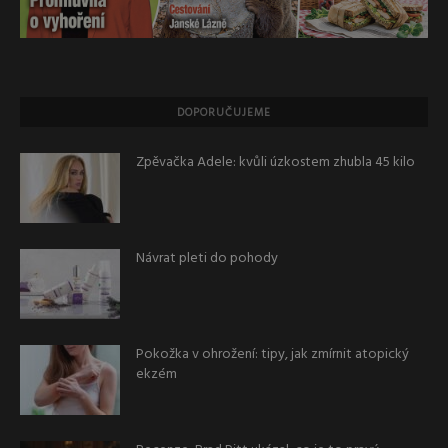
DOPORUČUJEME
Zpěvačka Adele: kvůli úzkostem zhubla 45 kilo
Návrat pleti do pohody
Pokožka v ohrožení: tipy, jak zmírnit atopický
ekzém