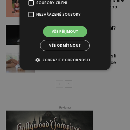
SOUBORY CÍLENÍ
a vyhrajte iWatch Series 11 nebo
jógamatku
NEZAŘAZENÉ SOUBORY
Budou se vraždit malé děti dál?
VŠE PŘIJMOUT
VŠE ODMÍTNOUT
Těhotenství není samozřejmostí.
ZOBRAZIT PODROBNOSTI
Pomáhá asistovaná reprodukce
Reklama