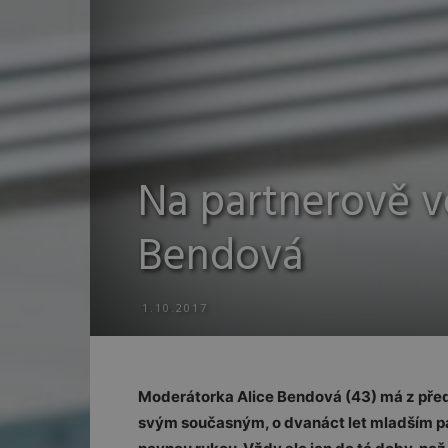
Na partnerově vě
Bendová
1.10.2017
Moderátorka Alice Bendová (43) má z před
svým současným, o dvanáct let mladším 