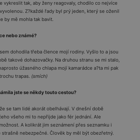
 vykreslit tak, aby ženy reagovaly, chodilo co nejvíce
 vyvolenou. Z?každé řady byl prý jeden, který se oženil
že by mě mohla tak bavit.
dce nebo známé?
em dohodila třeba člence mojí rodiny. Vyšlo to a jsou
obě takové dohazovačky. Na druhou stranu se mi stalo,
naprosto úžasného chlapa mojí kamarádce a?ta mi pak
l trochu trapas.
(smích)
ámila jste se někdy touto cestou?
 že se tam lidé akorát obelhávají. V dnešní době
eho všeho mi to nepřijde jako fér jednání. Ale
u možnost. A kolikrát jim seznámení přes seznamku i
mě strašně nebezpečné. Člověk by měl být obezřetný.