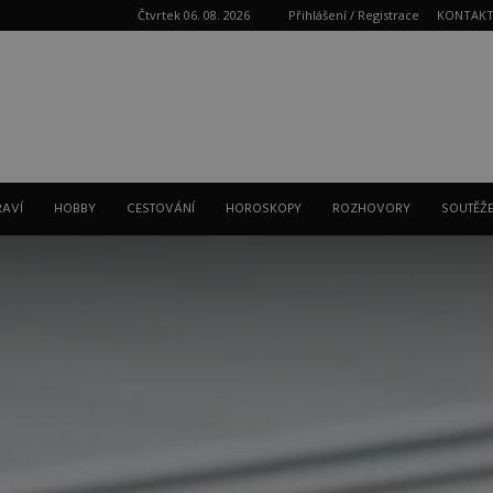
Čtvrtek 06. 08. 2026
Přihlášení / Registrace
KONTAK
Reklama
RAVÍ
HOBBY
CESTOVÁNÍ
HOROSKOPY
ROZHOVORY
SOUTĚŽ