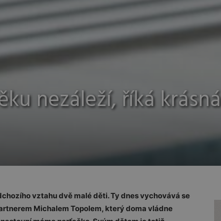
ku nezáleží, říká krásná
chozího vztahu dvě malé děti. Ty dnes vychovává se
partnerem Michalem Topolem, který doma vládne