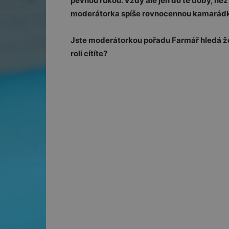
pevnou rukou. Vždy ale jen do té doby, ne
moderátorka spíše rovnocennou kamarádk
Jste moderátorkou pořadu Farmář hledá že
roli cítíte?