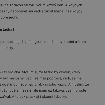
 hlavně zdravou stravu. Vařím každý den. A kdybych
 běžný nepořádek mi vadí stokrát méně, než kdyby
obře jedly.
parťačka?
uju, moc se jich ptám, jsem moc benevolentní a jsem
jí mamky.
u to srdíčka. Myslím si, že těžko by člověk, který
byl neslušný. Vědí, že mají poprosit, vědí, že mají
 dostanou něco navíc, aby si toho vážily. A myslím, že
ně věcí udělám za ně, ale jsem už taková. Jsem prostě
ařvat. A to pak praskají i okenní tabulky.