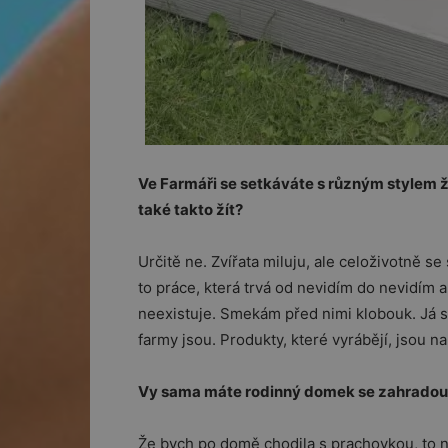
Ve Farmáři se setkáváte s různým stylem 
také takto žít?
Určitě ne. Zvířata miluju, ale celoživotně se 
to práce, která trvá od nevidím do nevidím a 
neexistuje. Smekám před nimi klobouk. Já s
farmy jsou. Produkty, které vyrábějí, jsou n
Vy sama máte rodinný domek se zahradou, 
Že bych po domě chodila s prachovkou, to n