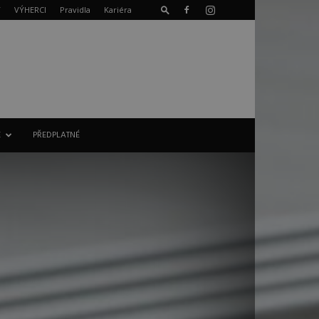
T
VÝHERCI
Pravidla
Kariéra
E
PŘEDPLATNÉ