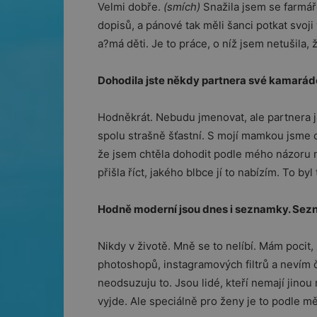
Velmi dobře.
(smích)
Snažila jsem se farmáře
dopisů, a pánové tak měli šanci potkat svoji
a?má děti. Je to práce, o níž jsem netušila, 
Dohodila jste někdy partnera své kamará
Hodněkrát. Nebudu jmenovat, ale partnera js
spolu strašně šťastní. S mojí mamkou jsme 
že jsem chtěla dohodit podle mého názoru 
přišla říct, jakého blbce jí to nabízím. To by
Hodně moderní jsou dnes i seznamky. Sezn
Nikdy v životě. Mně se to nelíbí. Mám pocit,
photoshopů, instagramových filtrů a nevím č
neodsuzuju to. Jsou lidé, kteří nemají jino
vyjde. Ale speciálně pro ženy je to podle 