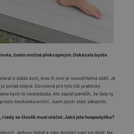
života, často možná překvapivým. Dokázala byste
starat o stádo koní, krav či ovcí je neuvěřitelná oběť. Je
je pořád stejná. Dovolená pro tyto lidi prakticky
ama bych to nedokázala. Ale zaplať pánbůh, že tady ty
aprosto bezkonkurenční. Jsem jejich stálý zákazník.
i tady se člověk musí otáčet. Jaká jste hospodyňka?
ehrozí. Jednou týdně k nám dochází paní na úklid. Na