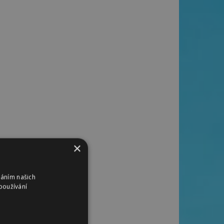
×
váním našich
používání