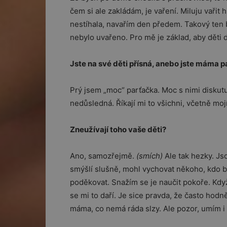
čem si ale zakládám, je vaření. Miluju vařit
nestíhala, navařím den předem. Takový ten
nebylo uvařeno. Pro mě je základ, aby děti d
Jste na své děti přísná, anebo jste máma 
Prý jsem „moc“ parťačka. Moc s nimi diskut
nedůsledná. Říkají mi to všichni, včetně mo
Zneužívají toho vaše děti?
Ano, samozřejmě.
(smích)
Ale tak hezky. Jso
smýšlí slušně, mohl vychovat někoho, kdo by 
poděkovat. Snažím se je naučit pokoře. Když
se mi to daří. Je sice pravda, že často hod
máma, co nemá ráda slzy. Ale pozor, umím i z