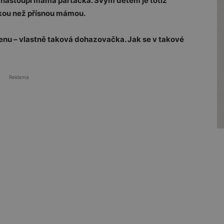
ž nastoupí máma parťačka. Svým dětem je totiž
ou než přísnou mámou.
nu – vlastně taková dohazovačka. Jak se v takové
Reklama