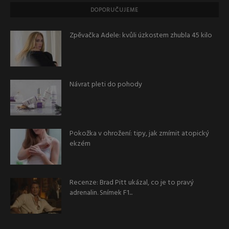
DOPORUČUJEME
Zpěvačka Adele: kvůli úzkostem zhubla 45 kilo
Návrat pleti do pohody
Pokožka v ohrožení: tipy, jak zmírnit atopický
ekzém
Recenze: Brad Pitt ukázal, co je to pravý
adrenalin. Snímek F1...