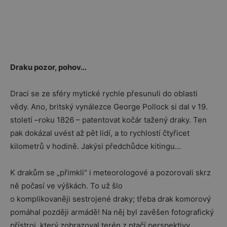
Draku pozor, pohov…
Draci se ze sféry mytické rychle přesunuli do oblasti
vědy. Ano, britský vynálezce George Pollock si dal v 19.
století –roku 1826 – patentovat kočár tažený draky. Ten
pak dokázal uvést až pět lidí, a to rychlostí čtyřicet
kilometrů v hodině. Jakýsi předchůdce kitingu…
K drakům se „přimkli“ i meteorologové a pozorovali skrz
ně počasí ve výškách. To už šlo
o komplikovaněji sestrojené draky; třeba drak komorový
pomáhal později armádě! Na něj byl zavěšen fotografický
přístroj, který zobrazoval terén z ptačí perspektivy.