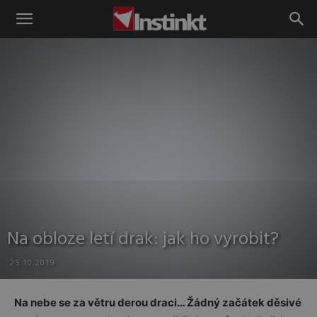
Instinkt
Na obloze letí drak: jak ho vyrobit?
25.10.2019
Na nebe se za větru derou draci… Žádný začátek děsivé