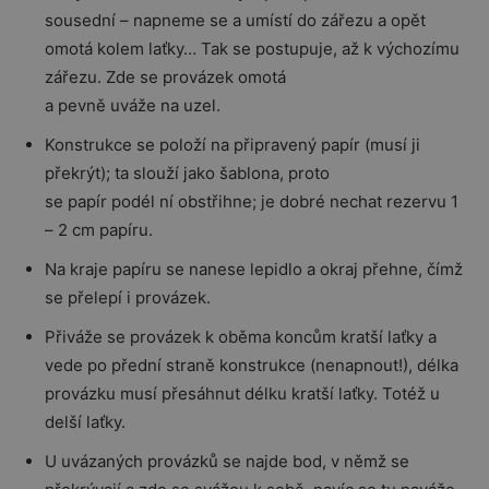
sousední – napneme se a umístí do zářezu a opět
omotá kolem laťky… Tak se postupuje, až k výchozímu
zářezu. Zde se provázek omotá
a pevně uváže na uzel.
Konstrukce se položí na připravený papír (musí ji
překrýt); ta slouží jako šablona, proto
se papír podél ní obstřihne; je dobré nechat rezervu 1
– 2 cm papíru.
Na kraje papíru se nanese lepidlo a okraj přehne, čímž
se přelepí i provázek.
Přiváže se provázek k oběma koncům kratší laťky a
vede po přední straně konstrukce (nenapnout!), délka
provázku musí přesáhnut délku kratší laťky. Totéž u
delší laťky.
U uvázaných provázků se najde bod, v němž se