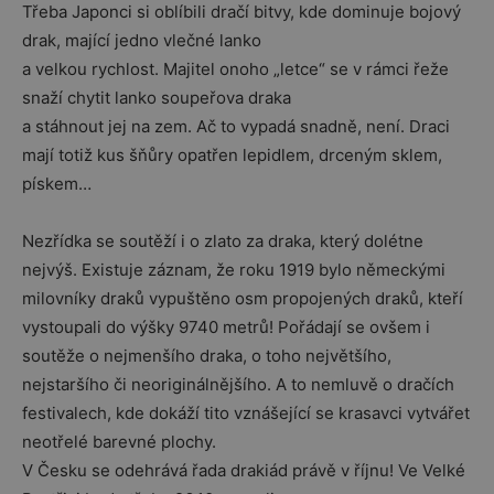
Třeba Japonci si oblíbili dračí bitvy, kde dominuje bojový
drak, mající jedno vlečné lanko
a velkou rychlost. Majitel onoho „letce“ se v rámci řeže
snaží chytit lanko soupeřova draka
a stáhnout jej na zem. Ač to vypadá snadně, není. Draci
mají totiž kus šňůry opatřen lepidlem, drceným sklem,
pískem…
Nezřídka se soutěží i o zlato za draka, který dolétne
nejvýš. Existuje záznam, že roku 1919 bylo německými
milovníky draků vypuštěno osm propojených draků, kteří
vystoupali do výšky 9740 metrů! Pořádají se ovšem i
soutěže o nejmenšího draka, o toho největšího,
nejstaršího či neoriginálnějšího. A to nemluvě o dračích
festivalech, kde dokáží tito vznášející se krasavci vytvářet
neotřelé barevné plochy.
V Česku se odehrává řada drakiád právě v říjnu! Ve Velké