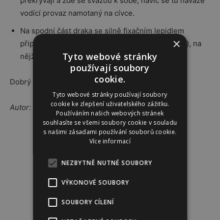
překrývají a zde se svážou k sobě, navíc se tu naváže
vodící provaz namotaný na cívce.
Na spodní část draka se silně fixačním lepidlem
×
připevní ocas; ten je z kousku povázku (asi metr), na
Tyto webové stránky
nějž se naváží po celé délce mašličky – bábrlata.
používají soubory
cookie.
Dobrý vítr!
Tyto webové stránky používají soubory
cookie ke zlepšení uživatelského zážitku.
Autor: Michaela Šmerglová, foto: Radek Cihla
Používáním našich webových stránek
souhlasíte se všemi soubory cookie v souladu
s našimi zásadami používání souborů cookie.
Více informací
Reklama
NEZBYTNĚ NUTNÉ SOUBORY
VÝKONOVÉ SOUBORY
SOUBORY CÍLENÍ