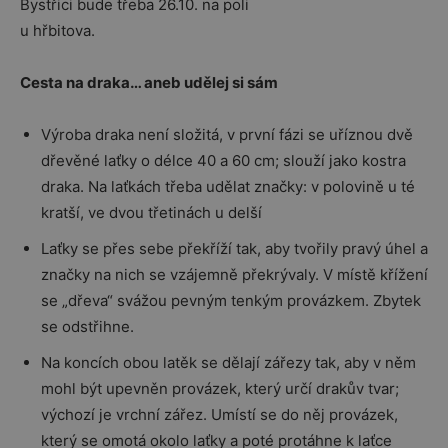
Bystřici bude třeba 26.10. na poli
u hřbitova.
Cesta na draka… aneb udělej si sám
Výroba draka není složitá, v první fázi se uříznou dvě
dřevěné laťky o délce 40 a 60 cm; slouží jako kostra
draka. Na laťkách třeba udělat značky: v polovině u té
kratší, ve dvou třetinách u delší
Laťky se přes sebe překříží tak, aby tvořily pravý úhel a
značky na nich se vzájemně překrývaly. V místě křížení
se „dřeva“ svážou pevným tenkým provázkem. Zbytek
se odstřihne.
Na koncích obou latěk se dělají zářezy tak, aby v něm
mohl být upevněn provázek, který určí drakův tvar;
výchozí je vrchní zářez. Umístí se do něj provázek,
který se omotá okolo laťky a poté protáhne k laťce