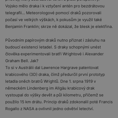
Vojsko mělo draka i k vztyčení antén pro bezdrátovou
telegrafii… Meteorologové pomocí draků pozorovali
počasí ve velkých výškách, k pokusům je využil také
Benjamin Franklin; skrze ně dokázal, že blesk je elektřina.
Původním papírovým draků nutno přiznat i zásluhu na
budoucí existenci letadel. S draky schopnými unést
člověka experimentovali bratři Wrightové i Alexander
Graham Bell. Jak?
To si v Austrálii dal Lawrence Hargrave patentovat
krabicového (3D) draka, čímž předurčil první prototyp
letadla oněch bratrů Wrightů. Dne 1. srpna 1919 v
německém Lindenberg im Allgäu krabicový drak
vystoupal do výšky devět a půl kilometru, přičemž se
použilo 15 km drátu. Princip draků zdokonalil poté Francis
Rogallo z NASA a ovlivnil jedno odvětví letectví.