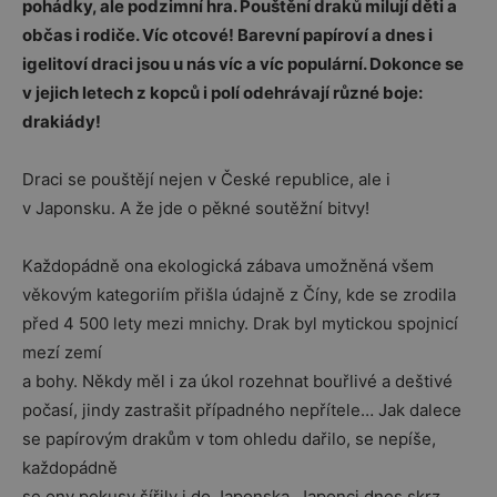
pohádky, ale podzimní hra. Pouštění draků milují děti a
občas i rodiče. Víc otcové! Barevní papíroví a dnes i
igelitoví draci jsou u nás víc a víc populární. Dokonce se
v jejich letech z kopců i polí odehrávají různé boje:
drakiády!
Draci se pouštějí nejen v České republice, ale i
v Japonsku. A že jde o pěkné soutěžní bitvy!
Každopádně ona ekologická zábava umožněná všem
věkovým kategoriím přišla údajně z Číny, kde se zrodila
před 4 500 lety mezi mnichy. Drak byl mytickou spojnicí
mezí zemí
a bohy. Někdy měl i za úkol rozehnat bouřlivé a deštivé
počasí, jindy zastrašit případného nepřítele… Jak dalece
se papírovým drakům v tom ohledu dařilo, se nepíše,
každopádně
se ony pokusy šířily i do Japonska. Japonci dnes skrz