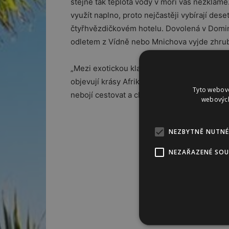
stejně tak teplota vody v moři vás nezklame. 
využít naplno, proto nejčastěji vybírají dese
čtyřhvězdičkovém hotelu. Dovolená v Domin
odletem z Vídně nebo Mnichova vyjde zhrub
„Mezi exotickou klasiku se řadí Spojené ara
objevují krásy Afriky: Keňu a Zanzibar. Lon
Tyto webové
nebojí cestovat a chtějí si dopřát kvalitní s
webových
NEZBYTNĚ NUTNÉ
NEZAŘAZENÉ SO