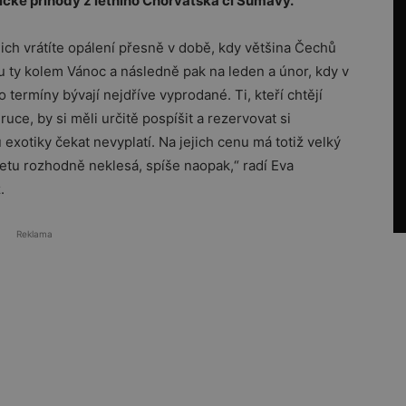
sické příhody z letního Chorvatska či Šumavy.
nich vrátíte opálení přesně v době, kdy většina Čechů
u ty kolem Vánoc a následně pak na leden a únor, kdy v
 termíny bývají nejdříve vyprodané. Ti, kteří chtějí
ruce, by si měli určitě pospíšit a rezervovat si
exotiky čekat nevyplatí. Na jejich cenu má totiž velký
letu rozhodně neklesá, spíše naopak,“ radí Eva
.
Reklama