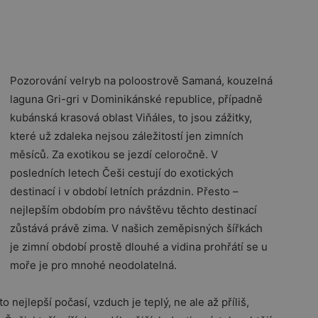
Pozorování velryb na poloostrově Samaná, kouzelná
laguna Gri-gri v Dominikánské republice, případně
kubánská krasová oblast Viňáles, to jsou zážitky,
které už zdaleka nejsou záležitostí jen zimních
měsíců. Za exotikou se jezdí celoročně. V
posledních letech Češi cestují do exotických
destinací i v období letních prázdnin. Přesto –
nejlepším obdobím pro návštěvu těchto destinací
zůstává právě zima. V našich zeměpisných šířkách
je zimní období prostě dlouhé a vidina prohřátí se u
moře je pro mnohé neodolatelná.
o nejlepší počasí, vzduch je teplý, ne ale až příliš,