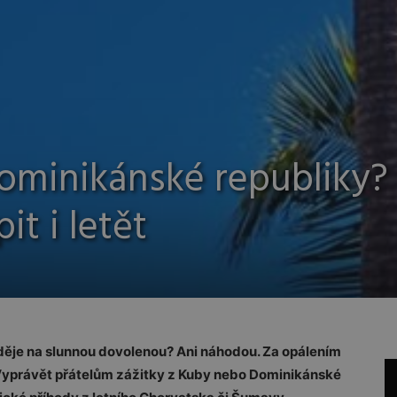
ominikánské republiky?
it i letět
ěje na slunnou dovolenou? Ani náhodou. Za opálením
 Vyprávět přátelům zážitky z Kuby nebo Dominikánské