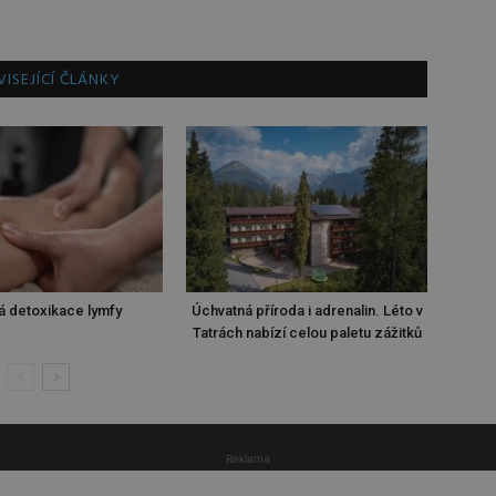
ISEJÍCÍ ČLÁNKY
á detoxikace lymfy
Úchvatná příroda i adrenalin. Léto v
Tatrách nabízí celou paletu zážitků
Reklama