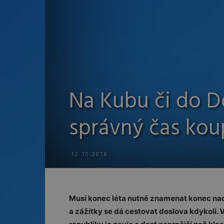
Na Kubu či do D
správný čas koup
12.10.2018
Musí konec léta nutně znamenat konec nad
a zážitky se dá cestovat doslova kdykoli.