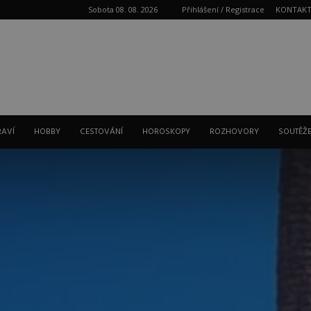
Sobota 08. 08. 2026
Přihlášení / Registrace
KONTAK
Reklama
RAVÍ
HOBBY
CESTOVÁNÍ
HOROSKOPY
ROZHOVORY
SOUTĚŽ