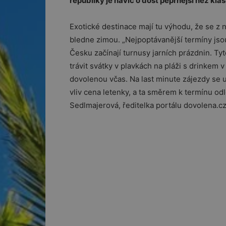
republiky je navíc o dost peprnější než kla
Exotické destinace mají tu výhodu, že se z 
bledne zimou. „Nejpoptávanější termíny jso
Česku začínají turnusy jarních prázdnin. Tyto
trávit svátky v plavkách na pláži s drinkem v 
dovolenou včas. Na last minute zájezdy se u 
vliv cena letenky, a ta směrem k termínu od
Sedlmajerová, ředitelka portálu dovolena.cz