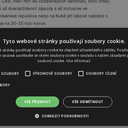
Češi, kteří míří do vzdálenějších destinací, toho chtějí
ti až dvanáctidenní zájezdy s all inclusive ve
ikánské republice nebo na Kubě při takové nabídce s
a na 30-35 tisíc korun.
bské emiráty, Thajsko nebo Maledivy. Nově klienti
Tyto webové stránky používají soubory cookie.
i byla vyšší poptávka i po Panamě nebo Mexiku. Lidé se
 stránky používají soubory cookie ke zlepšení uživatelského zážitku. Použí
lužby a pohodlí,“ podotýká ředitelka portálu dovolena.cz.
 stránek souhlasíte se všemi soubory cookie v souladu s našimi zásadami 
souborů cookie.
Více informací
Reklama
 SOUBORY
VÝKONOVÉ SOUBORY
SOUBORY CÍLENÍ
UBORY
VŠE PŘIJMOUT
VŠE ODMÍTNOUT
ZOBRAZIT PODROBNOSTI