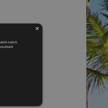
×
váním našich
používání