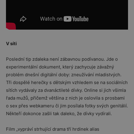
V síti
Poslední tip zdaleka není zábavnou podívanou. Jde o
experimentální dokument, který zachycuje závažný
problém dnešní digitální doby: zneužívání mladistvých.
Tři dospělé herečky s dětským vzhledem se na sociálních
sítích vydávaly za dvanáctileté dívky. Online si jich všimla
řada mužů, přičemž většina z nich je oslovila s prosbami
o sex přes webkameru či jim posílala fotky svých genitálií.
Někteří dokonce zašli tak daleko, že dívky vydírali.
Film „vypráví strhující drama tří hrdinek alias