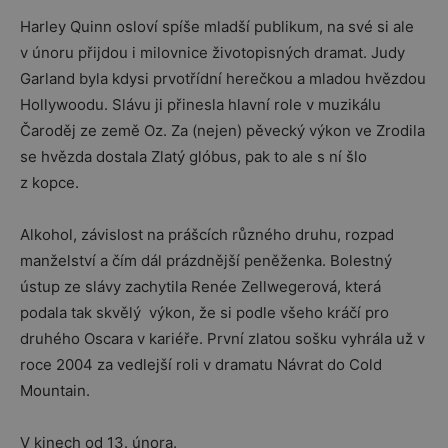
Harley Quinn osloví spíše mladší publikum, na své si ale
v únoru přijdou i milovnice životopisných dramat. Judy
Garland byla kdysi prvotřídní herečkou a mladou hvězdou
Hollywoodu. Slávu ji přinesla hlavní role v muzikálu
Čaroděj ze země Oz. Za (nejen) pěvecký výkon ve Zrodila
se hvězda dostala Zlatý glóbus, pak to ale s ní šlo
z kopce.
Alkohol, závislost na prášcích různého druhu, rozpad
manželství a čím dál prázdnější peněženka. Bolestný
ústup ze slávy zachytila Renée Zellwegerová, která
podala tak skvělý výkon, že si podle všeho kráčí pro
druhého Oscara v kariéře. První zlatou sošku vyhrála už v
roce 2004 za vedlejší roli v dramatu Návrat do Cold
Mountain.
V kinech od 13. února.