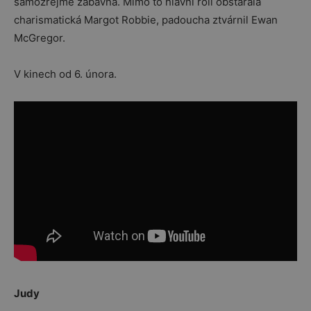
samozřejmě zábavná. Mimo to hlavní roli obstarala
charismatická Margot Robbie, padoucha ztvárnil Ewan
McGregor.
V kinech od 6. února.
Judy