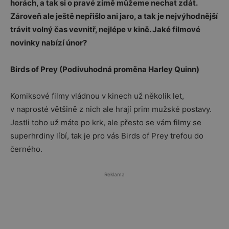
horách, a tak si o pravé zimě můžeme nechat zdát.
Zároveň ale ještě nepřišlo ani jaro, a tak je nejvýhodnější
trávit volný čas vevnitř, nejlépe v kině. Jaké filmové
novinky nabízí únor?
Birds of Prey (Podivuhodná proměna Harley Quinn)
Komiksové filmy vládnou v kinech už několik let,
v naprosté většině z nich ale hrají prim mužské postavy.
Jestli toho už máte po krk, ale přesto se vám filmy se
superhrdiny líbí, tak je pro vás Birds of Prey trefou do
černého.
Reklama