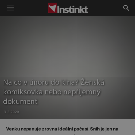
Instinkt
Na co v únoru do kina? Ženská
komiksovka nebo nepříjemný
dokument
3.2.2020
Venku nepanuje zrovna ideální počasí. Sníh je jen na