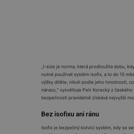
„I-size je norma, která prodloužila dobu, kd
nutné používat systém isofix, a to do 15 mě
výšky dítěte, nikoli podle jeho hmotnosti, c
nárazu,“ vysvětluje Petr Korecký z českého
bezpečnosti pravidelně získává nejvyšší m
Bez isofixu ani ránu
Isofix je bezpečný kotvicí systém, kdy se se