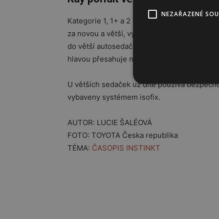
NEZAŘAZENÉ SO
Kategorie 1, 1+ a 2 už se instalují ve směru
za novou a větší, vyberte takovou, která um
do větší autosedačky neměli přesazovat příli
hlavou přesahuje nejvyšší možnou výšku o
U větších sedaček už dítě používá bezpečnos
vybaveny systémem isofix.
AUTOR: LUCIE ŠALÉOVÁ
FOTO: TOYOTA Česka republika
TÉMA:
ČASOPIS INSTINKT