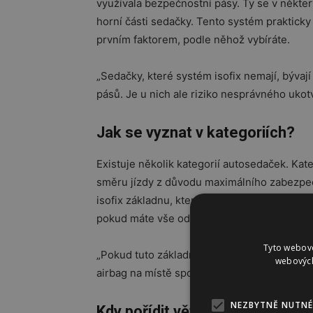
využívala bezpečnostní pásy. Ty se v někter
horní části sedačky. Tento systém prakticky
prvním faktorem, podle něhož vybíráte.
„Sedačky, které systém isofix nemají, bývaj
pásů. Je u nich ale riziko nesprávného uko
Jak se vyznat v kategoriích?
Existuje několik kategorií autosedaček. Kat
směru jízdy z důvodu maximálního zabezpeče
isofix základnu, která se zakotví a zůstává u
pokud máte vše od jedné značky, lze vajíčk
Tyto webové
„Pokud tuto základnu nemáte a upevňujete
webových
airbag na místě spolujezdce, což si pak ješt
NEZBYTNĚ NUTNÉ
Kdy pořídit větší?