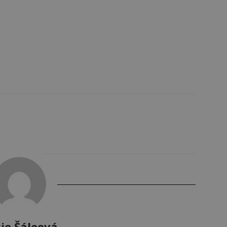
ie Šáleová