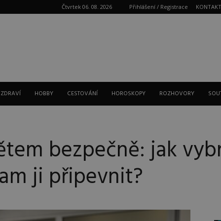
Čtvrtek 06. 08. 2026
Přihlášení / Registrace
KONTAK
Reklama
 ZDRAVÍ
HOBBY
CESTOVÁNÍ
HOROSKOPY
ROZHOVORY
SOU
tětem bezpečně: jak vyb
m ji připevnit?