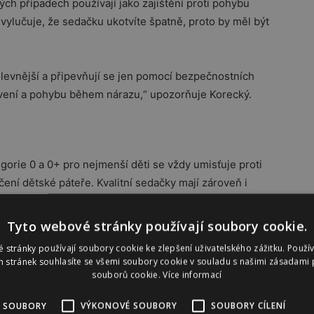
ých případech používají jako zajištění proti pohybu
 vylučuje, že sedačku ukotvíte špatně, proto by měl být
í levnější a připevňují se jen pomocí bezpečnostních
tvení a pohybu během nárazu,“ upozorňuje Korecký.
egorie 0 a 0+ pro nejmenší děti se vždy umisťuje proti
ní dětské páteře. Kvalitní sedačky mají zároveň i
vnitř v autě. Autosedačka pak lze vyjmout i s dítětem, a
o připevnit na podvozek kočárku.
Tyto webové stránky používají soubory cookie.
 stránky používají soubory cookie ke zlepšení uživatelského zážitku. Použí
 sedačku jen pomocí pásů, nezapomeňte vždy vypnout
 stránek souhlasíte se všemi soubory cookie v souladu s našimi zásadami 
ě zkontrolujte na vypnuté kontrolce,“ varuje Korecký.
souborů cookie.
Více informací
 SOUBORY
VÝKONOVÉ SOUBORY
SOUBORY CÍLENÍ