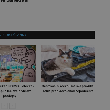
ISEJÍCÍ ČLÁNKY
tězec NORMAL otevírá v
Cestování s kočkou má svá pravidla.
publice své první dvě
Tohle před dovolenou nepodceňte
prodejny