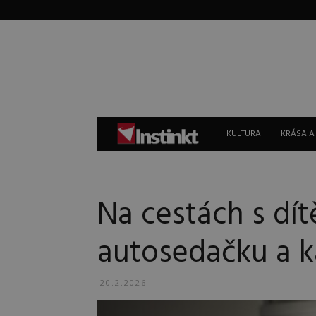
Instinkt
KULTURA
KRÁSA A
Na cestách s dí
autosedačku a ka
20.2.2026