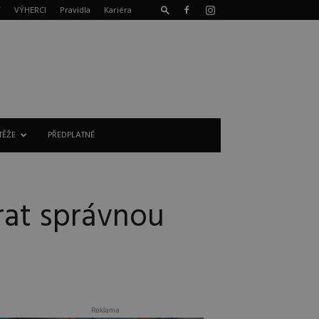
T
VÝHERCI
Pravidla
Kariéra
TĚŽE
PŘEDPLATNÉ
rat správnou
Reklama