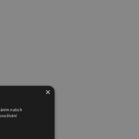
×
váním našich
používání