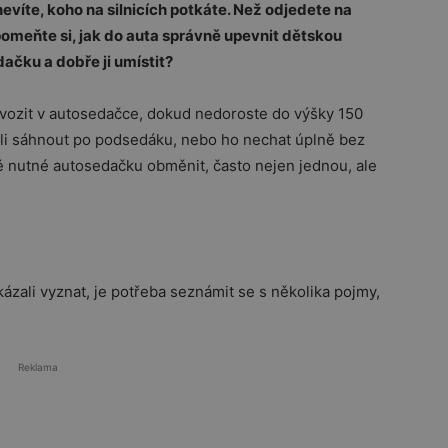
nevíte, koho na silnicích potkáte. Než odjedete na
pomeňte si, jak do auta správně upevnit dětskou
čku a dobře ji umístit?
 vozit v autosedačce, dokud nedoroste do výšky 150
ěli sáhnout po podsedáku, nebo ho nechat úplně bez
ě nutné autosedačku obměnit, často nejen jednou, ale
zali vyznat, je potřeba seznámit se s několika pojmy,
Reklama