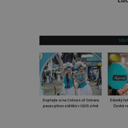
SOUV
Dopřejte si na Colours of Ostrava
Dánský ře
pauzu plnou zážitků v IQOS zóně
České re