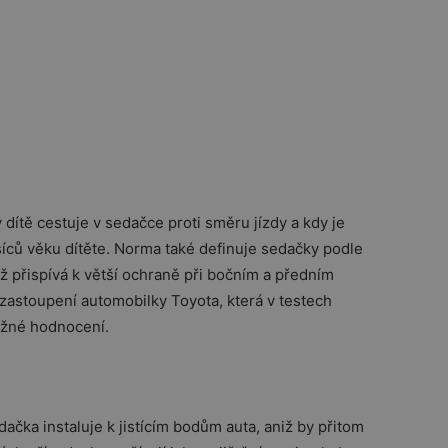
y dítě cestuje v sedačce proti směru jízdy a kdy je
síců věku dítěte. Norma také definuje sedačky podle
ož přispívá k větší ochraně při bočním a předním
 zastoupení automobilky Toyota, která v testech
ožné hodnocení.
dačka instaluje k jistícím bodům auta, aniž by přitom