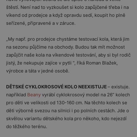
štěstí. Není nad to vyzkoušet si kolo zapůjčené třeba i na
víkend od prodejce a když opravdu sedí, koupit ho plně
seřízené, připravené a v záruce.
„My např. pro prodejce chystáme testovací kola, která jim
na sezonu půjčíme na obchody. Budou tak mít možnost
zapůjčit naše kola na víkendové testování, aby si byl rodič
jistý, že nekupuje zajíce v pytli “, říká Roman Blažek,
výrobce a táta v jedné osobě.
DĚTSKÉ CYKLOKROSOVÉ KOLO NEEXISTUJE
– existuje.
například
Beany
vyrábí cyklokrosový model na 26” kolech
pro děti ve velikosti od 130-160 cm. Na těchto kolech se
děti výborně svezou na silnici i po polních cestách. Jde o
skvělou variantu dětského kola pro někoho, kdo nejezdí
do těžkého terénu.