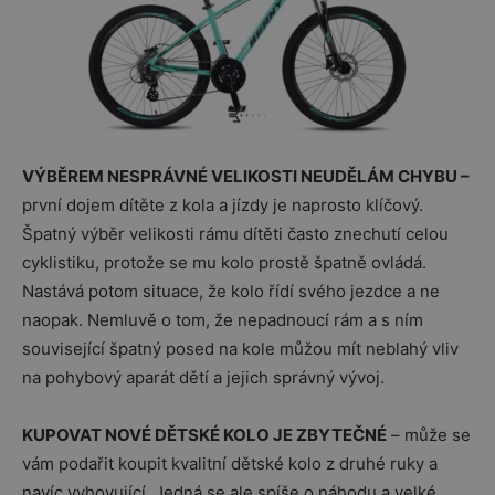
VÝBĚREM NESPRÁVNÉ VELIKOSTI NEUDĚLÁM CHYBU –
první dojem dítěte z kola a jízdy je naprosto klíčový.
Špatný výběr velikosti rámu dítěti často znechutí celou
cyklistiku, protože se mu kolo prostě špatně ovládá.
Nastává potom situace, že kolo řídí svého jezdce a ne
naopak. Nemluvě o tom, že nepadnoucí rám a s ním
související špatný posed na kole můžou mít neblahý vliv
na pohybový aparát dětí a jejich správný vývoj.
KUPOVAT NOVÉ DĚTSKÉ KOLO JE ZBYTEČNÉ
– může se
vám podařit koupit kvalitní dětské kolo z druhé ruky a
navíc vyhovující. Jedná se ale spíše o náhodu a velké