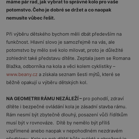
máme pár rad, jak vybrat to správné kolo pro vaše
potomstvo. Čeho je dobré se držet a co naopak
nemusíte vůbec řešit.
Při výběru dětského bychom měli dbát především na
funkčnost. Hlavní slovo je samozřejmě na vás, ale
potomstvo by mělo své kolo milovat, proto je důležité
zohlednit také představu dítěte. Zeptala jsem se Romana
Blažka, odborníka na kola a věci kolem cyklistiky –
www.beany.cz
a získala seznam šesti mýtů, které se
běžně opakují u výběru dětských kol.
NA GEOMETRII RÁMU NEZÁLEŽÍ –
pro pohodlí, zdraví
dítěte i bezpečné ovládání kola je zásadní stavba rámu.
Rám nesmí být zbytečně dlouhý, posazení vůči řídítkům
musí být v rovnováze. Dítě by nemělo být příliš
vzpřímené anebo naopak v nepohodlném nezdravém
předklonu. Kolo se pak dítěti hůře ovládá a ohrožená je