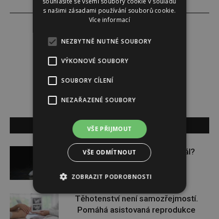
souhlasíte se všemi soubory cookie v souladu
s našimi zásadami používání souborů cookie.
Více informací
NEZBYTNĚ NUTNÉ SOUBORY
Venuše Doležalová Baxová
VÝKONOVÉ SOUBORY
SOUBORY CÍLENÍ
NEZAŘAZENÉ SOUBORY
SOUVISEJÍCÍ ČLÁNKY
VŠE PŘIJMOUT
Budou se vraždit malé děti dál?
VŠE ODMÍTNOUT
ZOBRAZIT PODROBNOSTI
Těhotenství není samozřejmostí.
Pomáhá asistovaná reprodukce