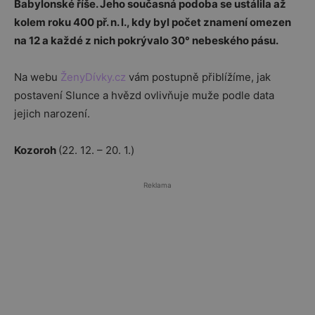
Babylonské říše. Jeho současná podoba se ustálila až
kolem roku 400 př. n. l., kdy byl počet znamení omezen
na 12 a každé z nich pokrývalo 30° nebeského pásu.
Na webu
ŽenyDívky.cz
vám postupně přiblížíme, jak
postavení Slunce a hvězd ovlivňuje muže podle data
jejich narození.
Kozoroh
(22. 12. – 20. 1.)
Reklama