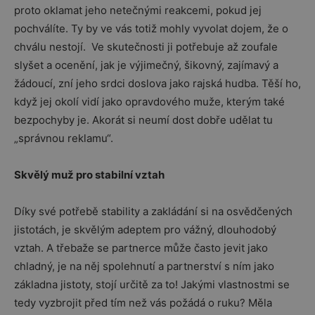
proto oklamat jeho netečnými reakcemi, pokud jej
pochválíte. Ty by ve vás totiž mohly vyvolat dojem, že o
chválu nestojí. Ve skutečnosti ji potřebuje až zoufale
slyšet a ocenění, jak je výjimečný, šikovný, zajímavý a
žádoucí, zní jeho srdci doslova jako rajská hudba. Těší ho,
když jej okolí vidí jako opravdového muže, kterým také
bezpochyby je. Akorát si neumí dost dobře udělat tu
„správnou reklamu“.
Skvělý muž pro stabilní vztah
Díky své potřebě stability a zakládání si na osvědčených
jistotách, je skvělým adeptem pro vážný, dlouhodobý
vztah. A třebaže se partnerce může často jevit jako
chladný, je na něj spolehnutí a partnerství s ním jako
základna jistoty, stojí určitě za to! Jakými vlastnostmi se
tedy vyzbrojit před tím než vás požádá o ruku? Měla