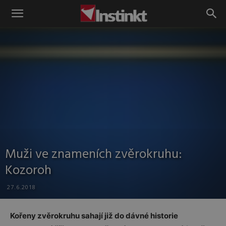
Instinkt
Muži ve znameních zvěrokruhu:
Kozoroh
27.6.2018
Kořeny zvěrokruhu sahají již do dávné historie