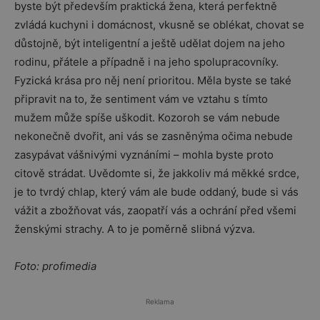
byste být především praktická žena, která perfektně
zvládá kuchyni i domácnost, vkusně se oblékat, chovat se
důstojně, být inteligentní a ještě udělat dojem na jeho
rodinu, přátele a případně i na jeho spolupracovníky.
Fyzická krása pro něj není prioritou. Měla byste se také
připravit na to, že sentiment vám ve vztahu s tímto
mužem může spíše uškodit. Kozoroh se vám nebude
nekonečně dvořit, ani vás se zasněnýma očima nebude
zasypávat vášnivými vyznáními – mohla byste proto
citově strádat. Uvědomte si, že jakkoliv má měkké srdce,
je to tvrdý chlap, který vám ale bude oddaný, bude si vás
vážit a zbožňovat vás, zaopatří vás a ochrání před všemi
ženskými strachy. A to je poměrně slibná výzva.
Foto: profimedia
Reklama