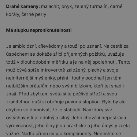
Drahé kameny:
malachit, onyx, zelený turmalín, černé
korály, černé perly
Má slupku neproniknutelnosti
Je ambiciózní, cílevědomý a touží po uznání. Na cestě za
úspěchem se dokáže zříci příjemných požitků, uvažuje
totiž v dlouhodobém měřítku a je na něj spolehnutí. Tento
muž bývá spíše introvertně založený, plachý a svoje
nejniternější myšlenky, přání i touhy poodhalí jen těm
nejbližším přátelům nebo svým blízkým, kteří jej snad i
znají. Před zbytkem světa si je pečlivě střeží a svou
zranitelnou duši si obrňuje pevnou slupkou. Bylo by ale
chybou se domnívat, že je slaboch. Navzdory své
ostýchavosti je odolný a silný. Jeho chování nepostrádá
vyrovnanost, jeho činy jsou praktické a jeho úmysly zcela
vážné. Nadto přímo miluje komplimenty. Nenechte se