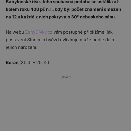
Babylonské říše. Jeho současná podoba se ustálila až
kolem roku 400 př. n. l., kdy byl počet znamení omezen
na 12 a každé z nich pokrývalo 30° nebeského pásu.
Na webu
ŽenyDívky.cz
vám postupně přiblížíme, jak
postavení Slunce a hvězd ovlivňuje muže podle data
jejich narození.
Beran
(21. 3. – 20. 4.)
Reklama