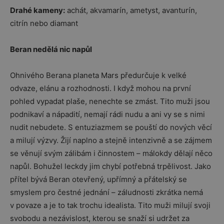
Drahé kameny:
achát, akvamarín, ametyst, avanturín,
citrín nebo diamant
Beran nedělá nic napůl
Ohnivého Berana planeta Mars předurčuje k velké
odvaze, elánu a rozhodnosti. I když mohou na první
pohled vypadat plaše, nenechte se zmást. Tito muži jsou
podnikaví a nápadití, nemají rádi nudu a ani vy se s nimi
nudit nebudete. S entuziazmem se pouští do nových věcí
a milují výzvy. Žijí naplno a stejně intenzivně a se zájmem
se věnují svým zálibám i činnostem – málokdy dělají něco
napůl. Bohužel leckdy jim chybí potřebná trpělivost. Jako
přítel bývá Beran otevřený, upřímný a přátelský se
smyslem pro čestné jednání – záludnosti zkrátka nemá
v povaze a je to tak trochu idealista. Tito muži milují svoji
svobodu a nezávislost, kterou se snaží si udržet za