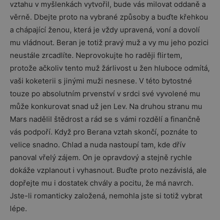
vztahu v myšlenkách vytvořil, bude vás milovat oddaně a
věrně. Dbejte proto na vybrané způsoby a buďte křehkou
a chápající ženou, která je vždy upravená, voní a dovolí
mu vládnout. Beran je totiž pravý muž a vy mu jeho pozici
neustále zrcadlíte. Neprovokujte ho raději flirtem,
protože ačkoliv tento muž žárlivost u žen hluboce odmítá,
vaši koketerii s jinými muži nesnese. V této bytostné
touze po absolutním prvenství v srdci své vyvolené mu
může konkurovat snad už jen Lev. Na druhou stranu mu
Mars nadělil štědrost a rád se s vámi rozdělí a finančně
vás podpoří. Když pro Berana vztah skončí, poznáte to
velice snadno. Chlad a nuda nastoupí tam, kde dřív
panoval vřelý zájem. On je opravdový a stejně rychle
dokáže vzplanout i vyhasnout. Buďte proto nezávislá, ale
dopřejte mu i dostatek chvály a pocitu, že má navrch.
Jste-li romanticky založená, nemohla jste si totiž vybrat
lépe.