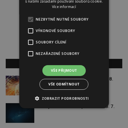
s našimi zásadami používání souborů cookie.
Více informací
Dominika Krátká
NEZBYTNĚ NUTNÉ SOUBORY
http://www.sedmicka.cz
VÝKONOVÉ SOUBORY
SOUBORY CÍLENÍ
NEZAŘAZENÉ SOUBORY
SOUVISEJÍCÍ ČLÁNKY
VŠE PŘIJMOUT
Týdenní horoskop 27. 7. – 2. 8.
VŠE ODMÍTNOUT
ZOBRAZIT PODROBNOSTI
Týdenní horoskop 20. 7. – 26. 7.