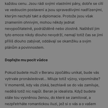
každou cenu. Jsou rádi svými vlastními pány, dobře se cítí
ve vedoucím postavení a jsou spravedlivými nadřízenými,
kterým nechybí takt a diplomacie. Protože jsou však
znamením ohnivým, mohou někdy jednat
nevypočitatelně, podrážděně nebo zlostně. Naštěstí jim
tyto emoce nikdy dlouho nevydrží, nemají totiž čas se jimi
příliš dlouho zabývat, oddávají se okamžiku a svým
plánům a povinnostem.
Dopřejte mu pocit vůdce
Pokud budete muži v Beranu zpočátku unikat, bude vás
vytrvale pronásledovat… Miluje totiž výzvy, vzpomínáte?
V momentě, kdy vás získá, bezhlavě se do vás zamiluje,
nedělá totiž nic napůl. Beran je idealista. Když budete
stále tou vysněnou ženou, do které se zamiloval, a
nezpřetrháte romantickou iluzi, jež si o vás a o vašem