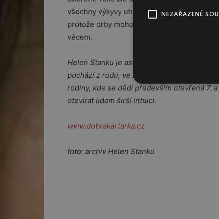
všechny výkyvy uhlídáme. Na pracovišti je d
NEZAŘAZENÉ SO
protože drby mohou každého zasáhnout jak
věcem.
Helen Stanku je astrokoučka, certifikovaná 
pochází z rodu, ve kterém nebyla nouze o má
rodiny, kde se dědí především otevřená 7. a 
otevírat lidem širší intuici.
www.dobrakartarka.cz
foto: archiv Helen Stanku