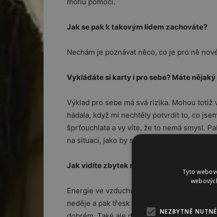
mohu pomoci.
Jak se pak k takovým lidem zachováte?
Nechám je poznávat něco, co je pro ně nové.
Vykládáte si karty i pro sebe? Máte nějaký 
Výklad pro sebe má svá rizika. Mohou totiž 
hádala, když mi nechtěly potvrdit to, co jse
šprťouchlata a vy víte, že to nemá smysl. Pa
na situaci, jako by se vás netýkala.
Jak vidíte zbytek roku 2019?
Tyto webové
webových
Energie ve vzduchu budou velmi proměnlivé.
neděje a pak třesk a překvapení. Takhle to 
NEZBYTNĚ NUTNÉ
dobrém. Také ale dodám, že se nám nebude dí