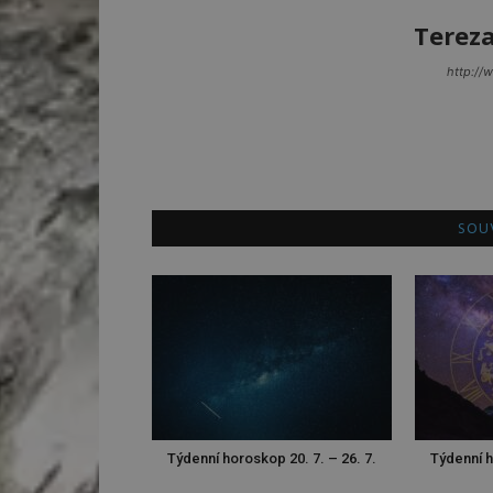
Terez
http://
SOUV
Týdenní horoskop 20. 7. – 26. 7.
Týdenní h