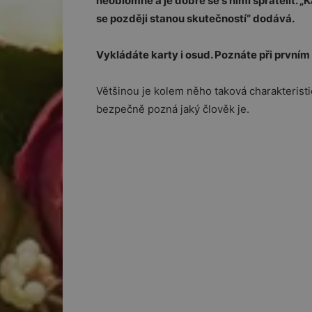
neoblomné a je dobré se s nimi spřátelit. „K
se později stanou skutečností“ dodává.
Vykládáte karty i osud. Poznáte při prvním 
Většinou je kolem něho taková charakteristi
bezpečně pozná jaký člověk je.