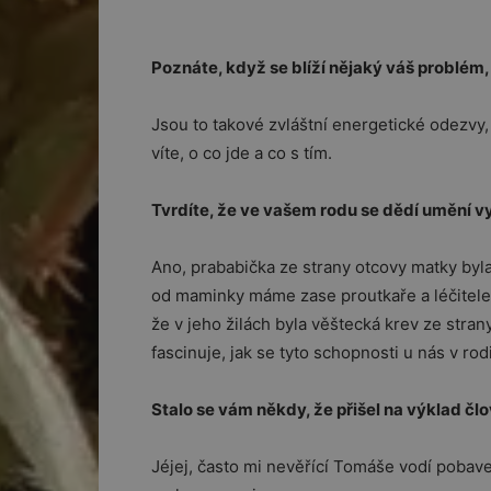
Poznáte, když se blíží nějaký váš problém
Jsou to takové zvláštní energetické odezvy, k
víte, o co jde a co s tím.
Tvrdíte, že ve vašem rodu se dědí umění vyk
Ano, prababička ze strany otcovy matky byl
od maminky máme zase proutkaře a léčitele.
že v jeho žilách byla věštecká krev ze stran
fascinuje, jak se tyto schopnosti u nás v rod
Stalo se vám někdy, že přišel na výklad čl
Jéjej, často mi nevěřící Tomáše vodí pobaven