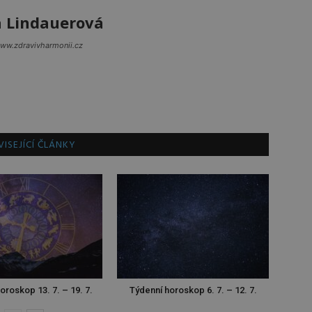
a Lindauerová
www.zdravivharmonii.cz
ISEJÍCÍ ČLÁNKY
oroskop 13. 7. – 19. 7.
Týdenní horoskop 6. 7. – 12. 7.