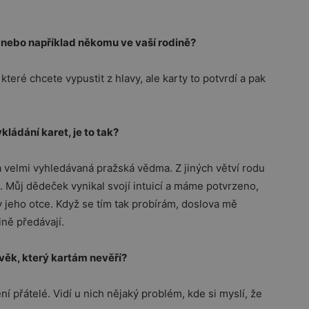
, nebo například někomu ve vaší rodině?
teré chcete vypustit z hlavy, ale karty to potvrdí a pak
ládání karet, je to tak?
a velmi vyhledávaná pražská vědma. Z jiných větví rodu
 Můj dědeček vynikal svojí intuicí a máme potvrzeno,
y jeho otce. Když se tím tak probírám, doslova mě
ině předávají.
ověk, který kartám nevěří?
í přátelé. Vidí u nich nějaký problém, kde si myslí, že