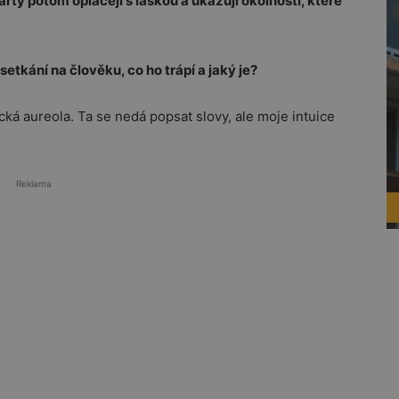
arty potom oplácejí s láskou a ukazují okolnosti, které
setkání na člověku, co ho trápí a jaký je?
cká aureola. Ta se nedá popsat slovy, ale moje intuice
Reklama