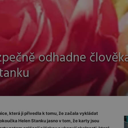
zpečně odhadne člověka,
Stanku
ice, která ji přivedla k tomu, že začala vykládat
koučka Helen Stanku jasno v tom, že karty jsou