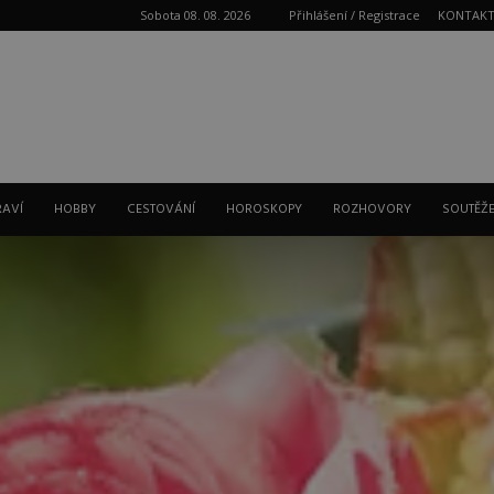
Sobota 08. 08. 2026
Přihlášení / Registrace
KONTAK
Reklama
RAVÍ
HOBBY
CESTOVÁNÍ
HOROSKOPY
ROZHOVORY
SOUTĚŽ