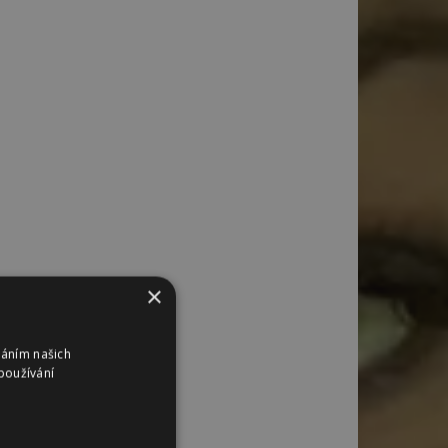
×
váním našich
používání