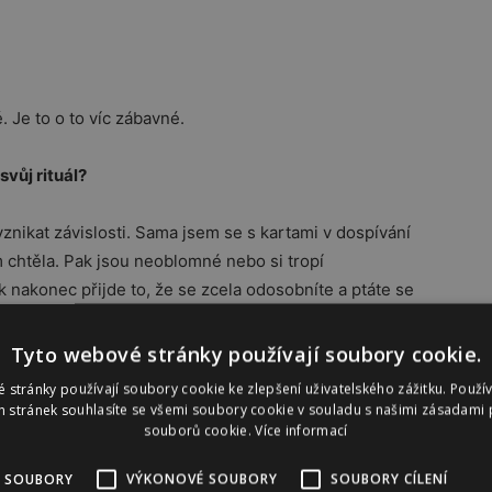
 Je to o to víc zábavné.
svůj rituál?
vznikat závislosti. Sama jsem se s kartami v dospívání
m chtěla. Pak jsou neoblomné nebo si tropí
k nakonec přijde to, že se zcela odosobníte a ptáte se
Tyto webové stránky používají soubory cookie.
 stránky používají soubory cookie ke zlepšení uživatelského zážitku. Použí
 stránek souhlasíte se všemi soubory cookie v souladu s našimi zásadami 
souborů cookie.
Více informací
 Nejdříve to bude vypadat, jako že se dlouho nic
půjde pořád dokola. Jak v tom dobrém, tak i méně
 SOUBORY
VÝKONOVÉ SOUBORY
SOUBORY CÍLENÍ
t nic tragicky zlého. Citově, zdravotně i finančně si