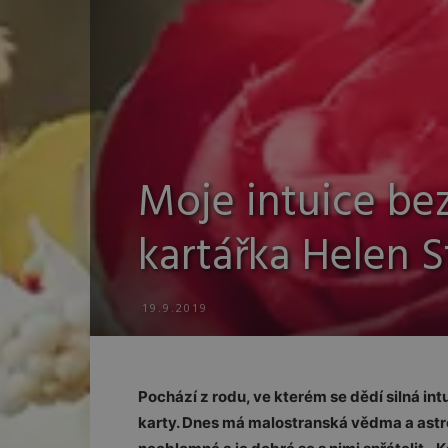
Moje intuice be
kartářka Helen 
19.9.2019
Pochází z rodu, ve kterém se dědí silná intu
karty. Dnes má malostranská vědma a astro