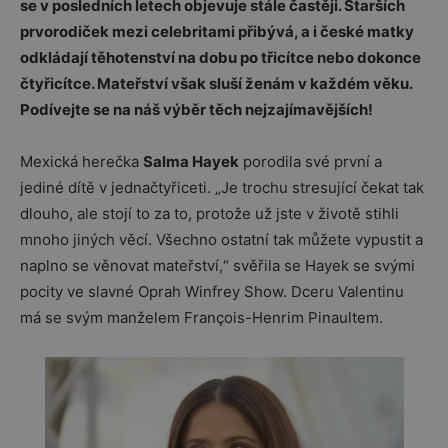
se v posledních letech objevuje stále častěji. Starších
prvorodiček mezi celebritami přibývá, a i české matky
odkládají těhotenství na dobu po třicítce nebo dokonce
čtyřicítce. Mateřství však sluší ženám v každém věku.
Podívejte se na náš výběr těch nejzajímavějších!
Mexická herečka
Salma Hayek
porodila své první a
jediné dítě v jednačtyřiceti. „Je trochu stresující čekat tak
dlouho, ale stojí to za to, protože už jste v životě stihli
mnoho jiných věcí. Všechno ostatní tak můžete vypustit a
naplno se věnovat mateřství,“ svěřila se Hayek se svými
pocity ve slavné Oprah Winfrey Show. Dceru Valentinu
má se svým manželem François-Henrim Pinaultem.