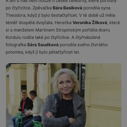
A ani u nás není nouze o české celebrity, které porodily
po čtyřicítce. Zpěvačka
Bára Basiková
porodila syna
Theodora, když jí bylo šestačtyřicet. V té době už měla
téměř dospělá dvojčata. Herečka
Veronika Žílková
, která
si s manželem Martinem Stropnickým pořídila dceru
Kordulu rodila také po čtyřicítce. A čtyřnásobná
fotografka
Sára Saudková
porodila svého čtvrtého
potomka, když jí bylo pětačtyřicet let.