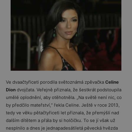
Ve dvaačtyřiceti porodila světoznámá zpěvačka
Celine
Dion
dvojčata. Veřejně přiznala, že šestkrát podstoupila
umělé oplodnění, aby otěhotněla. „Na světě není nic, co
by předčilo mateřství,“ řekla Celine. Ještě v roce 2013,
tedy ve věku pětačtyřiceti let přiznala, že přemýšlí nad
dalším dítětem a přála by si holčičku. To se jí však už
nesplnilo a dnes je jednapadesátiletá pěvecká hvězda