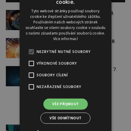
cookie.
Tyto webové stránky používají soubory
Týdenní horoskop 3. 8. – 9. 8.
cookie ke zlepšení uživatelského zážitku.
Používáním našich webových stránek
souhlasíte se všemi soubory cookie v souladu
s našimi zásadami používání souborů cookie.
Více informací
Týdenní horoskop 27. 7. – 2. 8.
NEZBYTNĚ NUTNÉ SOUBORY
VÝKONOVÉ SOUBORY
Týdenní horoskop 20. 7. – 26. 7.
SOUBORY CÍLENÍ
NEZAŘAZENÉ SOUBORY
VŠE PŘIJMOUT
VŠE ODMÍTNOUT
Reklama