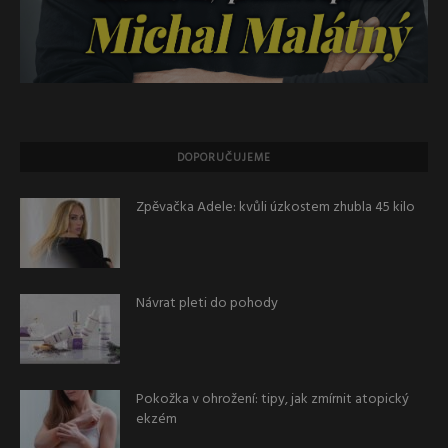
DOPORUČUJEME
Zpěvačka Adele: kvůli úzkostem zhubla 45 kilo
Návrat pleti do pohody
Pokožka v ohrožení: tipy, jak zmírnit atopický
ekzém