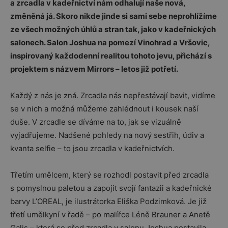
a zrcadla v kadeřnictví nám odhalují naše nová,
změněná já. Skoro nikde jinde si sami sebe neprohlížíme
ze všech možných úhlů a stran tak, jako v kadeřnických
salonech. Salon Joshua na pomezí Vinohrad a Vršovic,
inspirovaný každodenní realitou tohoto jevu, přichází s
projektem s názvem Mirrors – letos již potřetí.
Každý z nás je zná. Zrcadla nás nepřestávají bavit, vidíme
se v nich a možná můžeme zahlédnout i kousek naší
duše. V zrcadle se díváme na to, jak se vizuálně
vyjadřujeme. Nadšené pohledy na nový sestřih, údiv a
kvanta selfie – to jsou zrcadla v kadeřnictvích.
Třetím umělcem, který se rozhodl postavit před zrcadla
s pomyslnou paletou a zapojit svojí fantazii a kadeřnické
barvy L’OREAL, je ilustrátorka Eliška Podzimková. Je již
třetí umělkyní v řadě – po malířce Léně Brauner a Anetě
Galis – která se před zrcadla v salonu Joshua postavila,