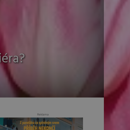
iéra?
Reklama