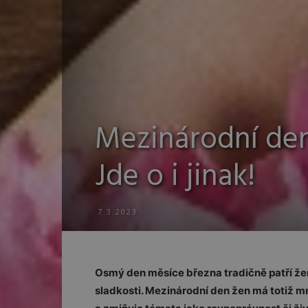
Mezinárodní den
Jde o i jinak!
7.3.2023
Osmý den měsíce března tradičně patří že
sladkosti. Mezinárodní den žen má totiž 