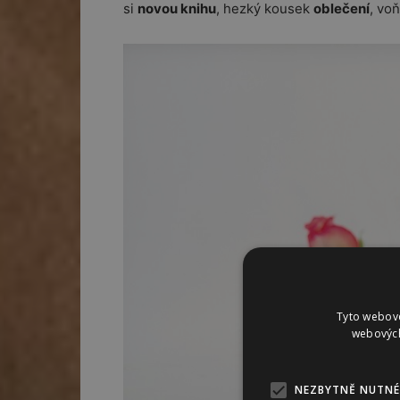
si
novou knihu
, hezký kousek
oblečení
, vo
Tyto webové
webových
NEZBYTNĚ NUTNÉ