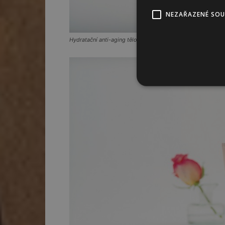
NEZAŘAZENÉ SO
Hydratační anti-aging tělové mléko Růže, Manufaktura, 289