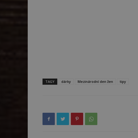
TAGY
dárky
Mezinárodní den žen
tipy