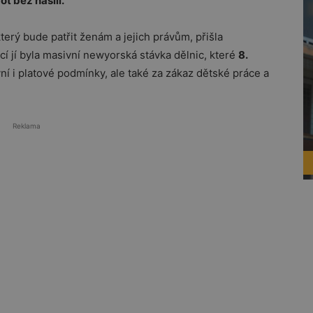
t bez násilí.
který bude patřit ženám a jejich právům, přišla
ací jí byla masivní newyorská stávka dělnic, které
8.
í i platové podmínky, ale také za zákaz dětské práce a
Reklama