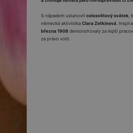
a zmiňuje témata jako rovnoprávnost či živo
S nápadem ustanovit
celosvětový svátek
, 
německá aktivistka
Clara Zetkinová
. Inspir
března 1908
demonstrovaly za lepší pracovn
za právo volit.