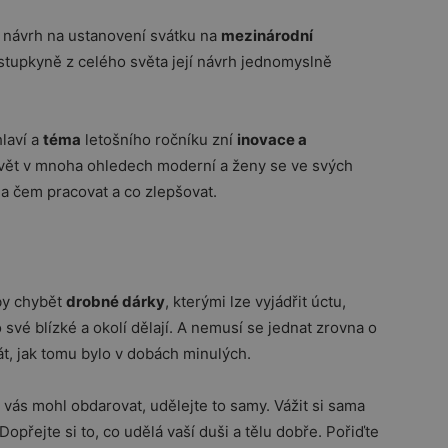
j návrh na ustanovení svátku na
mezinárodní
stupkyně z celého světa její návrh jednomyslně
laví a
téma
letošního ročníku zní
inovace a
 svět v mnoha ohledech moderní a ženy se ve svých
a čem pracovat a co zlepšovat.
by chybět
drobné dárky
, kterými lze vyjádřit úctu,
své blízké a okolí dělají. A nemusí se jednat zrovna o
t, jak tomu bylo v dobách minulých.
vás mohl obdarovat, udělejte to samy. Vážit si sama
 Dopřejte si to, co udělá vaší duši a tělu dobře. Pořiďte