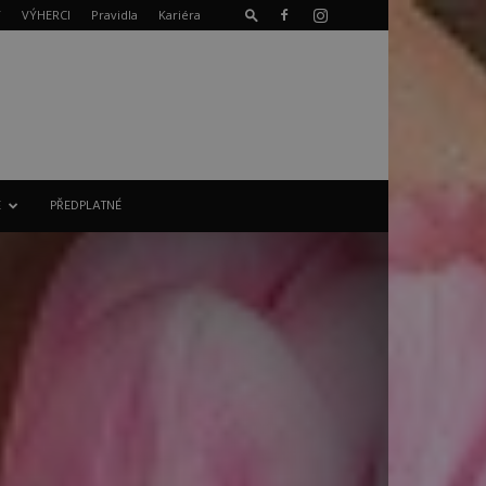
T
VÝHERCI
Pravidla
Kariéra
E
PŘEDPLATNÉ