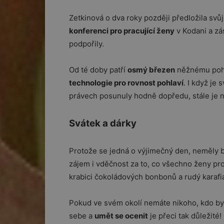
Zetkinová o dva roky později předložila svů
konferenci pro pracující ženy
v Kodani a zá
podpořily.
Od té doby patří
osmý březen
něžnému poh
technologie pro rovnost pohlaví
. I když je
právech posunuly hodně dopředu, stále je n
Svátek a dárky
Protože se jedná o výjimečný den, neměly 
zájem i vděčnost za to, co všechno ženy pro 
krabici čokoládových bonbonů a rudý karafiá
Pokud ve svém okolí nemáte nikoho, kdo by 
sebe a
umět se ocenit
je přeci tak důležité!