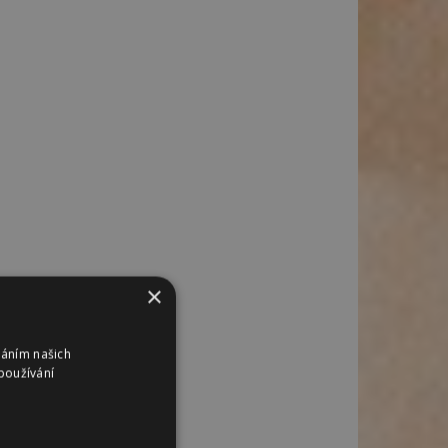
×
váním našich
používání