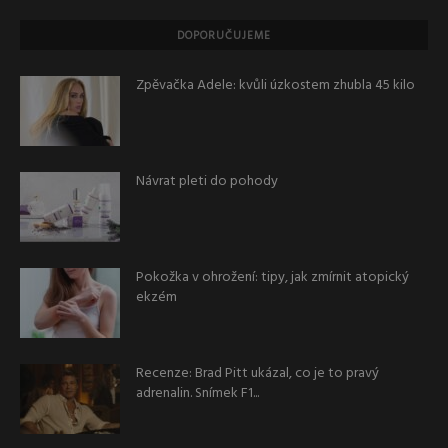
DOPORUČUJEME
Zpěvačka Adele: kvůli úzkostem zhubla 45 kilo
Návrat pleti do pohody
Pokožka v ohrožení: tipy, jak zmírnit atopický
ekzém
Recenze: Brad Pitt ukázal, co je to pravý
adrenalin. Snímek F1...