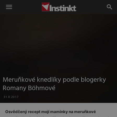
Instinkt
Meruňkové knedlíky podle blogerky
Romany Böhmové
31.8.2017
Osvědčený recept mojí maminky na meruňkové