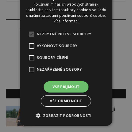
Používáním našich webových stránek
souhlasíte se všemi soubory cookie v souladu
s našimi zásadami používání souborů cookie.
Více informací
NEZBYTNĚ NUTNÉ SOUBORY
Redakce
VÝKONOVÉ SOUBORY
SOUBORY CÍLENÍ
Redakce magazínu Instinkt.
NEZAŘAZENÉ SOUBORY
VŠE PŘIJMOUT
SOUVISEJÍCÍ ČLÁNKY
VŠE ODMÍTNOUT
Gabriela Soukalová se nebojí
ZOBRAZIT PODROBNOSTI
sportovat ani v těhotenství