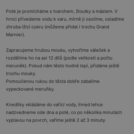
Poté je promícháme s tvarohem, žloutky a máslem. V
hrnci přivedeme vodu k varu, mírně ji osolíme, osladíme
zhruba lžící cukru (můžeme přidat i trochu Grand
Marnier).
Zapracujeme hrubou mouku, vytvoříme váleček a
rozdělíme ho na asi 12 dílů (podle velikosti a počtu
meruněk). Pokud nám těsto hodně lepí, přidáme ještě
trochu mouky.
Pomoučenou rukou do těsta dobře zabalíme
vypeckované meruňky.
Knedlíky vkládáme do vařící vody, ihned lehce
nadzvedneme ode dna a poté, co po několika minutách
vyplavou na povrch, vaříme ještě 2 až 3 minuty.