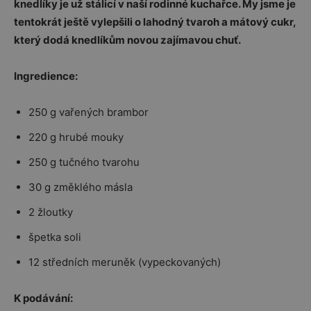
knedlíky je už stálicí v naší rodinné kuchařce. My jsme je
tentokrát ještě vylepšili o lahodný tvaroh a mátový cukr,
který dodá knedlíkům novou zajímavou chuť.
Ingredience:
250 g vařených brambor
220 g hrubé mouky
250 g tučného tvarohu
30 g změklého másla
2 žloutky
špetka soli
12 středních meruněk (vypeckovaných)
K podávání: