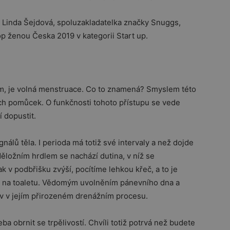
a Linda Šejdová, spoluzakladatelka značky Snuggs,
op ženou Česka 2019 v kategorii Start up.
m, je volná menstruace. Co to znamená? Smyslem této
ch pomůcek. O funkčnosti tohoto přístupu se vede
 dopustit.
álů těla. I perioda má totiž své intervaly a než dojde
děložním hrdlem se nachází dutina, v níž se
 v podbřišku zvýší, pocítíme lehkou křeč, a to je
e na toaletu. Vědomým uvolněním pánevního dna a
ev v jejím přirozeném drenážním procesu.
a obrnit se trpělivostí. Chvíli totiž potrvá než budete