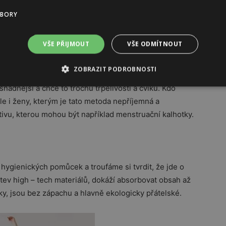
UBORY
 principu podtlaku přisaje na okolní sliznice a
VŠE PŘIJMOUT
VŠE ODMÍTNOUT
e za pomoci stopky, kterou má v dolní části, vyjme,
ZOBRAZIT PODROBNOSTI
nadnější a chce to trochu trpělivosti a cviku. Kdo
le i ženy, kterým je tato metoda nepříjemná a
ativu, kterou mohou být například menstruační kalhotky.
hygienických pomůcek a troufáme si tvrdit, že jde o
tev high – tech materiálů, dokáží absorbovat obsah až
tky, jsou bez zápachu a hlavně ekologicky přátelské.