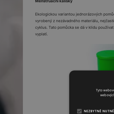
Menstruační kalíšky
Ekologickou variantou jednorázových pomůc
vyrobený z nezávadného materiálu, nejčastěj
cyklus. Tato pomůcka se dá v klidu používat 
vyplatí.
Tyto webové
webových
Menstruační kalíšek, 
NEZBYTNĚ NUTNÉ