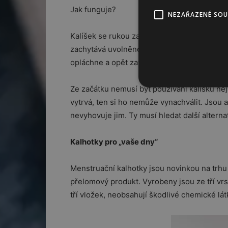
Jak funguje?
NEZAŘAZENÉ SO
Kalíšek se rukou zavádí do pochvy, kde se na
zachytává uvolněnou krev. Po určitém čase s
opláchne a opět zavede.
Ze začátku nemusí být používání kalíšku nejs
vytrvá, ten si ho nemůže vynachválit. Jsou a
nevyhovuje jim. Ty musí hledat další altern
Kalhotky pro „vaše dny“
Menstruační kalhotky jsou novinkou na trhu 
přelomový produkt. Vyrobeny jsou ze tří vrs
tří vložek, neobsahují škodlivé chemické lá