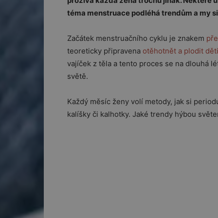
prožívá každá žena trochu jinak. Některé umí
téma menstruace podléhá trendům a my si p
Začátek menstruačního cyklu je znakem
pře
teoreticky připravena
otěhotnět a plodit dět
vajíček z těla a tento proces se na dlouhá l
světě.
Každý měsíc ženy volí metody, jak si period
kalíšky či kalhotky. Jaké trendy hýbou světe