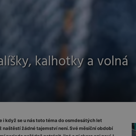
alíšky, kalhotky a volná
e i když se u nás toto téma do osmdesátých let
ž naštěstí žádné tajemství není. Své měsíční období