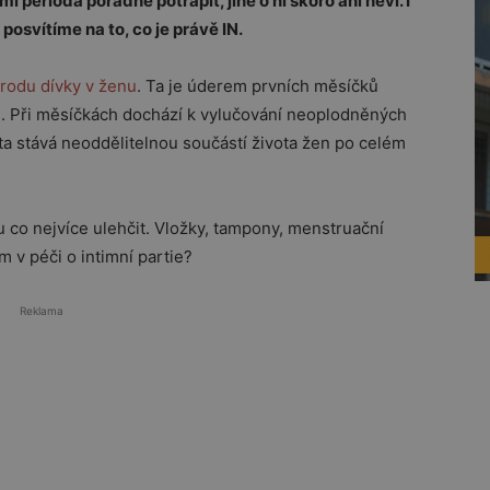
 perioda pořádně potrápit, jiné o ní skoro ani neví. I
osvítíme na to, co je právě IN.
rodu dívky v ženu
. Ta je úderem prvních měsíčků
i
. Při měsíčkách dochází k vylučování neoplodněných
éta stává neoddělitelnou součástí života žen po celém
u co nejvíce ulehčit. Vložky, tampony, menstruační
m v péči o intimní partie?
Reklama