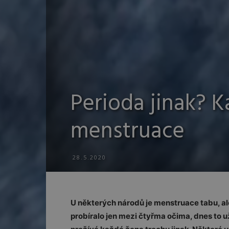
Perioda jinak? K
menstruace
28.5.2020
U některých národů je menstruace tabu, al
probíralo jen mezi čtyřma očima, dnes to u