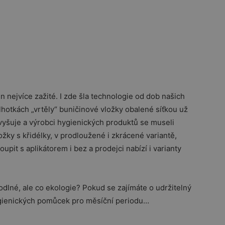
n nejvíce zažité. I zde šla technologie od dob našich
otkách „vrtěly“ buničinové vložky obalené síťkou už
vyšuje a výrobci hygienických produktů se museli
ložky s křidélky, v prodloužené i zkrácené variantě,
pit s aplikátorem i bez a prodejci nabízí i varianty
dlné, ale co ekologie? Pokud se zajímáte o udržitelný
 hygienických pomůcek pro měsíční periodu…