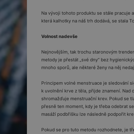
Na vývoji tohoto produktu se stále pracuje 
která kalhotky na náš trh dodává, se stala T
Volnost nadevše
Nejnovějším, tak trochu staronovým trende
metody je přestát „své dny“ bez hygienický
mnoho sporů, ale některé ženy na něj nedají
Principem volné menstruace je sledování sign
k uvolnění krve z těla, přijde znamení. Nad 
shromažďuje menstruační krev. Pokud se tlak
přesně ten moment, kdy je třeba odebrat s
masáží podbřišku lze následně podpořit kr
Pokud se pro tuto metodu rozhodnete, je třeb