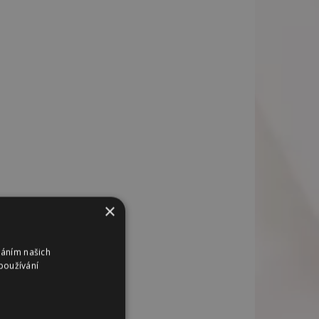
×
váním našich
používání