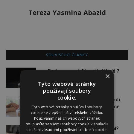
Tereza Yasmina Abazid
SOUVISEJÍCÍ ČLÁNKY
Budou se vraždit malé děti dál?
×
Tyto webové stránky
používají soubory
cookie.
Těhotenství není samozřejmostí.
Pomáhá asistovaná reprodukce
Tyto webové stránky používají soubory
cookie ke zlepšení uživatelského zážitku.
Používáním našich webových stránek
souhlasíte se všemi soubory cookie v souladu
Lymfatický systém v ohrožení?
s našimi zásadami používání souborů cookie.