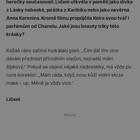
herečky současnosti. Lidem utkvěla v paměti jako dívka
z Lásky nebeské, pirátka z Karibiku nebo jako nevěrná
Anna Karenina. Kromě filmu propůjčila Keira svou tvář i
parfémům od Chanelu. Jaké jsou beauty triky této
krásky?
Každé ráno začíná hydratací pleti. „Čím dál tím více
dávám přednost přírodním olejům, nejradši mám
šípkový.“ Pokud se objeví nějaké nedostatky, má vždy po
ruce korektor. „Mám ráda, když svou kůži vidím skrze
make – up. Méně je vždy více.“
Líčení
Reklama