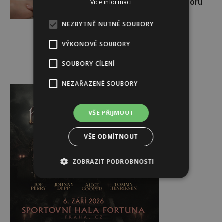
Využijte moderní nutriční podporu
Více informací
NEZBYTNĚ NUTNÉ SOUBORY
VÝKONOVÉ SOUBORY
SOUBORY CÍLENÍ
Reklama
NEZAŘAZENÉ SOUBORY
VŠE PŘIJMOUT
VŠE ODMÍTNOUT
ZOBRAZIT PODROBNOSTI