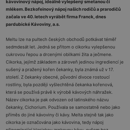
kávovinový nápoj, ideálně vylepšený smetanou či
mlékem. Bezkofeinový nápoj našich rodičů a prarodičů
začala ve 40. letech vyrábět firma Franck, dnes
pardubické Kávoviny, a.s.
Meltu lze na pultech českých obchodů potkávat téměř
sedmdesát let. Jedná se přitom o cikorku vylepšenou
cukrovou řepou a drcenými obilkami žita a ječmene.
Cikorka, jejímž základem a zároveň jedinou ingrediencí je
sušený a pražený kořen čekanky, byla známá už v 17.
století. Z čekanky obecné, původní divoce rostoucí
rostliny, byla později vyšlechtěná čekanka kořenová,
která se používá právě k výrobě kávových náhražek.
Název cikorka je pak odvozen od latinského názvu
čekanky, Cichorium. Používala se samostatně nebo jako
příměs do jiné kávoviny či kávy. Melta stejně tak jako
cikorka je označována jako kávovina, tedy nápoj
připomínající klasickou zrnkovou kávu, ovšem bez