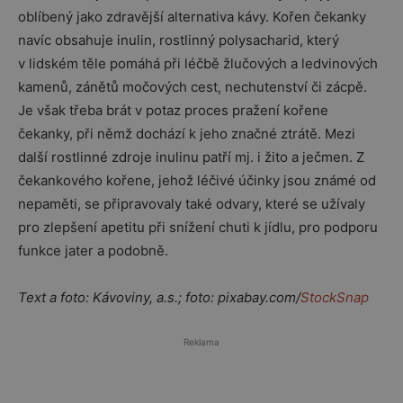
oblíbený jako zdravější alternativa kávy. Kořen čekanky
navíc obsahuje inulin, rostlinný polysacharid, který
v lidském těle pomáhá při léčbě žlučových a ledvinových
kamenů, zánětů močových cest, nechutenství či zácpě.
Je však třeba brát v potaz proces pražení kořene
čekanky, při němž dochází k jeho značné ztrátě. Mezi
další rostlinné zdroje inulinu patří mj. i žito a ječmen. Z
čekankového kořene, jehož léčivé účinky jsou známé od
nepaměti, se připravovaly také odvary, které se užívaly
pro zlepšení apetitu při snížení chuti k jídlu, pro podporu
funkce jater a podobně.
Text a foto: Kávoviny, a.s.; foto: pixabay.com/
StockSnap
Reklama