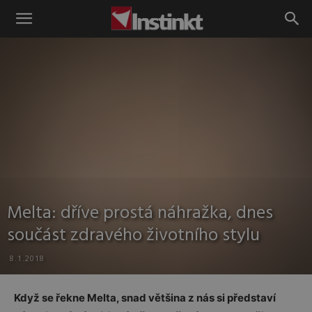
Instinkt
Melta: dříve prostá náhražka, dnes
součást zdravého životního stylu
8.1.2018
Když se řekne Melta, snad většina z nás si představí