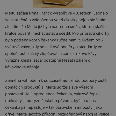
Meltu začala firma Franck vyrábět ve 40. letech. Jednalo
se skutečně o vylepšenou verzi cikorky nejen složením,
ale i tím, že Melta již byla nadrcená směs, kterou stačilo
krátce povařit, nechat ustát a scedit. Pro přípravu cikorky
bylo potřeba kořen čekanky ručně namlít. Ovšem po 2.
světové válce, kdy se celkové poměry a standardy ve
společnosti začaly zlepšovat, a cena zrnkové kávy
výrazně klesla, začal postupně klesat i zájem o
kávovinové nápoje.
Zejména vzhledem k současnému trendu podpory čistě
domácích produktů si Melta udržela své výsadní
postavení. Její ingredience, čekanka, cukrová řepa i
obiloviny, jsou ryze českého původu, byť se u nás
čekanka již nepěstuje v tak obrovském množství jako
dříve. Melta jakožto přírodní bezkofeinový nápoj je velice