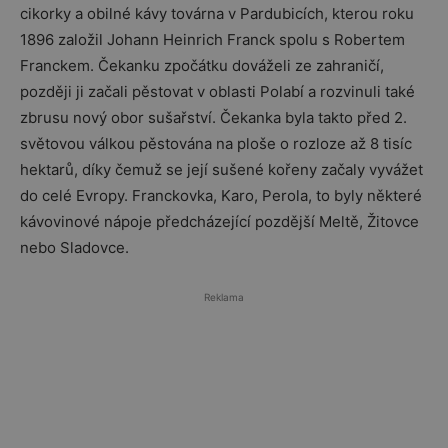
cikorky a obilné kávy továrna v Pardubicích, kterou roku
1896 založil Johann Heinrich Franck spolu s Robertem
Franckem. Čekanku zpočátku dováželi ze zahraničí,
později ji začali pěstovat v oblasti Polabí a rozvinuli také
zbrusu nový obor sušařství. Čekanka byla takto před 2.
světovou válkou pěstována na ploše o rozloze až 8 tisíc
hektarů, díky čemuž se její sušené kořeny začaly vyvážet
do celé Evropy. Franckovka, Karo, Perola, to byly některé
kávovinové nápoje předcházející pozdější Meltě, Žitovce
nebo Sladovce.
Reklama