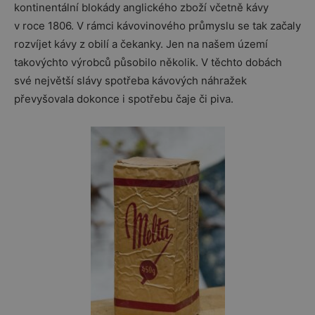
kontinentální blokády anglického zboží včetně kávy
v roce 1806. V rámci kávovinového průmyslu se tak začaly
rozvíjet kávy z obilí a čekanky. Jen na našem území
takovýchto výrobců působilo několik. V těchto dobách
své největší slávy spotřeba kávových náhražek
převyšovala dokonce i spotřebu čaje či piva.