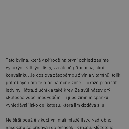
Tato bylina, která v přírodě na první pohled zaujme
vysokými štíhlými listy, vzdáleně připomínajícími
konvalinku. Je doslova zásobárnou živin a vitamínů, tolik
potřebných pro tělo po náročné zimě. Dokáže pročistit
ledviny i játra, žlučník a také krev. Za svůj název prý
skutečně vděčí medvědům. Ti ji po zimním spánku
vyhledávají jako delikatesu, která jim dodává sílu.
Nejširší použití v kuchyni mají mladé listy. Nadrobno
nasekané se přidávají do omáček i k masu. Můžete je