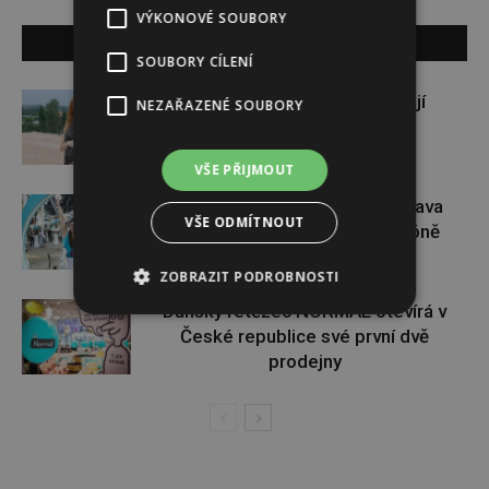
VÝKONOVÉ SOUBORY
SOUVISEJÍCÍ ČLÁNKY
SOUBORY CÍLENÍ
Gabriela Soukalová se nebojí
NEZAŘAZENÉ SOUBORY
sportovat ani v těhotenství
VŠE PŘIJMOUT
Dopřejte si na Colours of Ostrava
VŠE ODMÍTNOUT
pauzu plnou zážitků v IQOS zóně
ZOBRAZIT PODROBNOSTI
Dánský řetězec NORMAL otevírá v
České republice své první dvě
prodejny