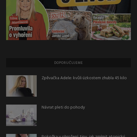
DOPORUČUJEME
Zpěvačka Adele: kvůli úzkostem zhubla 45 kilo
Návrat pleti do pohody
Pokožka v ohrožení: tipy, jak zmírnit atopický