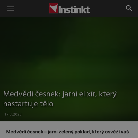
Instinkt
Medvědí česnek: jarní elixír, který
nastartuje tělo
17.3.2020
Medvědí česnek – jarní zelený poklad, který osvěží váš