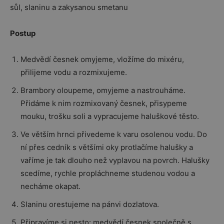
sůl, slaninu a zakysanou smetanu
Postup
Medvědí česnek omyjeme, vložíme do mixéru,
přilijeme vodu a rozmixujeme.
Brambory oloupeme, omyjeme a nastrouháme.
Přidáme k nim rozmixovaný česnek, přisypeme
mouku, trošku soli a vypracujeme haluškové těsto.
Ve větším hrnci přivedeme k varu osolenou vodu. Do
ní přes cedník s většími oky protlačíme halušky a
vaříme je tak dlouho než vyplavou na povrch. Halušky
scedíme, rychle propláchneme studenou vodou a
necháme okapat.
Slaninu orestujeme na pánvi dozlatova.
Připravíme si pesto: medvědí česnek společně s