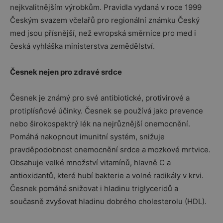
nejkvalitnějším výrobkům. Pravidla vydaná v roce 1999
Českým svazem včelařů pro regionální známku Český
med jsou přísnější, než evropská směrnice pro med i
česká vyhláška ministerstva zemědělství.
Česnek nejen pro zdravé srdce
Česnek je známý pro své antibiotické, protivirové a
protiplísňové účinky. Česnek se používá jako prevence
nebo širokospektrý lék na nejrůznější onemocnění.
Pomáhá nakopnout imunitní systém, snižuje
pravděpodobnost onemocnění srdce a mozkové mrtvice.
Obsahuje velké množství vitamínů, hlavně C a
antioxidantů, které hubí bakterie a volné radikály v krvi.
Česnek pomáhá snižovat i hladinu triglyceridů a
současně zvyšovat hladinu dobrého cholesterolu (HDL).