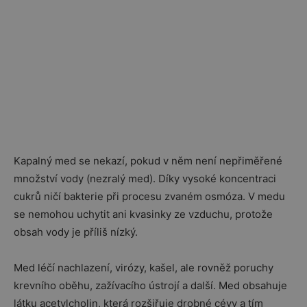
Kapalný med se nekazí, pokud v něm není nepřiměřené
množství vody (nezralý med). Díky vysoké koncentraci
cukrů ničí bakterie při procesu zvaném osmóza. V medu
se nemohou uchytit ani kvasinky ze vzduchu, protože
obsah vody je příliš nízký.
Med léčí nachlazení, virózy, kašel, ale rovněž poruchy
krevního oběhu, zažívacího ústrojí a další. Med obsahuje
látku acetylcholin, která rozšiřuje drobné cévy a tím