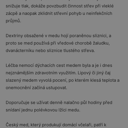
snižuje tlak, dokáže povzbudit činnost střev při vleklé
zácpě a naopak zklidnit střevní pohyb u neinfekčních
průjmů.
Dextriny obsažené v medu hojí poraněnou sliznici, a
proto se med používá při vředové chorobě žaludku,
dvanácterníku nebo sliznice tlustého střeva.
Léčba nemocí dýchacích cest medem byla a je i dnes
nejznámějším zdravotním využitím. Lipový či jiný čaj
slazený medem vyvolá pocení, po kterém klesá teplota a
onemocnění začíná ustupovat.
Doporučuje se užívat denně nalačno půl hodiny před
snídaní jednu polévkovou lžíci medu.
Český med, který produkují domácí včelaři, patří k