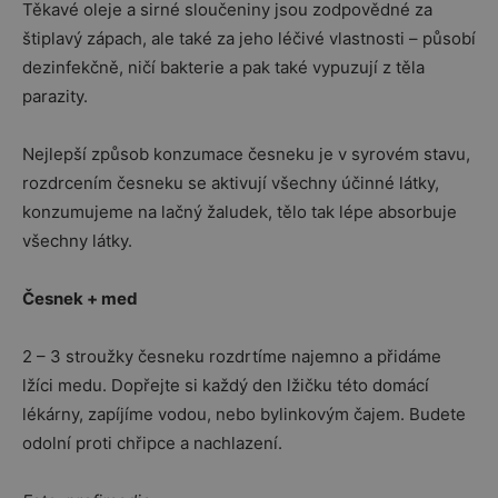
Těkavé oleje a sirné sloučeniny jsou zodpovědné za
štiplavý zápach, ale také za jeho léčivé vlastnosti – působí
dezinfekčně, ničí bakterie a pak také vypuzují z těla
parazity.
Nejlepší způsob konzumace česneku je v syrovém stavu,
rozdrcením česneku se aktivují všechny účinné látky,
konzumujeme na lačný žaludek, tělo tak lépe absorbuje
všechny látky.
Česnek + med
2 – 3 stroužky česneku rozdrtíme najemno a přidáme
lžíci medu. Dopřejte si každý den lžičku této domácí
lékárny, zapíjíme vodou, nebo bylinkovým čajem. Budete
odolní proti chřipce a nachlazení.