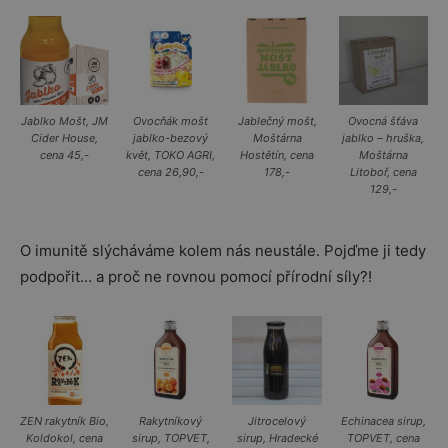
Jablko Mošt, JM
Ovocňák mošt
Jablečný mošt,
Ovocná šťáva
Cider House,
jablko-bezový
Moštárna
jablko – hruška,
cena 45,-
květ, TOKO AGRI,
Hostětín, cena
Moštárna
cena 26,90,-
178,-
Litoboř, cena
129,-
O imunitě slýcháváme kolem nás neustále. Pojďme ji tedy
podpořit… a proč ne rovnou pomocí přírodní síly?!
ZEN rakytník Bio,
Rakytníkový
Jitrocelový
Echinacea sirup,
Koldokol, cena
sirup, TOPVET,
sirup, Hradecké
TOPVET, cena