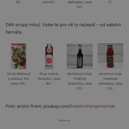
39,-
cena 92,-
delikatesy, cena
77,-
137,-
Děti sirupy milují. Vyberte pro ně ty nejlepší – od vašeho
farmáře.
Syrob Malinový
Sirup malina,
Borůvkový sirup,
Jahodový sirup,
s dužinou, Kitl,
Koldokol, cena
Pražírna
Hradecké
cena 129,-
80,-
Drahonice, cena
delikatesy, cena
115,-
113,-
Foto: archiv firem; pixabay.com/
freiekirchengemeinde
Reklama