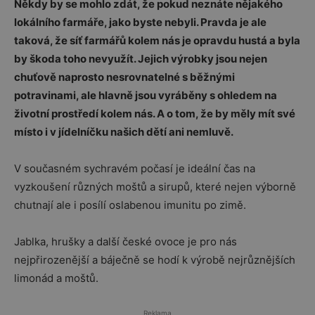
Někdy by se mohlo zdát, že pokud neznáte nějakého
lokálního farmáře, jako byste nebyli. Pravda je ale
taková, že síť farmářů kolem nás je opravdu hustá a byla
by škoda toho nevyužít. Jejich výrobky jsou nejen
chuťově naprosto nesrovnatelné s běžnými
potravinami, ale hlavně jsou vyráběny s ohledem na
životní prostředí kolem nás. A o tom, že by měly mít své
místo i v jídelníčku našich dětí ani nemluvě.
V současném sychravém počasí je ideální čas na
vyzkoušení různých moštů a sirupů, které nejen výborně
chutnají ale i posílí oslabenou imunitu po zimě.
Jablka, hrušky a další české ovoce je pro nás
nejpřirozenější a báječně se hodí k výrobě nejrůznějších
limonád a moštů.
Reklama