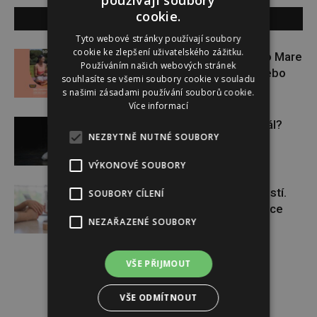
používají soubory
cookie.
SOUVISEJÍCÍ ČLÁNKY
Tyto webové stránky používají soubory
cookie ke zlepšení uživatelského zážitku.
Zapojte se do letní soutěže s Rio Mare
Používáním našich webových stránek
a vyhrajte iWatch Series 11 nebo
souhlasíte se všemi soubory cookie v souladu
jógamatku
s našimi zásadami používání souborů cookie.
Více informací
Budou se vraždit malé děti dál?
NEZBYTNĚ NUTNÉ SOUBORY
VÝKONOVÉ SOUBORY
Těhotenství není samozřejmostí.
SOUBORY CÍLENÍ
Pomáhá asistovaná reprodukce
NEZAŘAZENÉ SOUBORY
VŠE PŘIJMOUT
VŠE ODMÍTNOUT