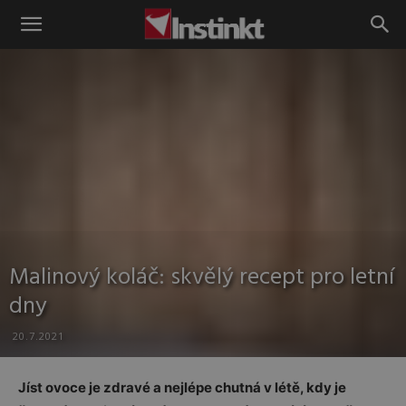
Instinkt
Malinový koláč: skvělý recept pro letní
dny
20.7.2021
Jíst ovoce je zdravé a nejlépe chutná v létě, kdy je