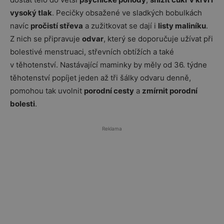
vysoký tlak
. Pecičky obsažené ve sladkých bobulkách
navíc
pročistí střeva
a zužitkovat se dají i
listy maliníku
.
Z nich se připravuje
odvar
, který se doporučuje užívat při
bolestivé menstruaci, střevních obtížích a také
v těhotenství. Nastávající maminky by měly od 36. týdne
těhotenství popíjet jeden až tři šálky odvaru denně,
pomohou tak uvolnit
porodní cesty
a
zmírnit porodní
bolesti
.
Reklama