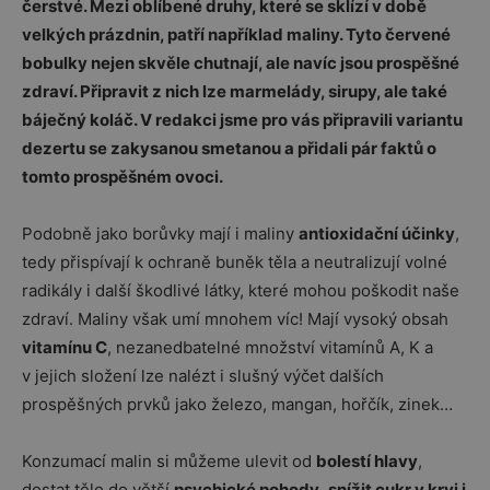
čerstvé. Mezi oblíbené druhy, které se sklízí v době
velkých prázdnin, patří například maliny. Tyto červené
bobulky nejen skvěle chutnají, ale navíc jsou prospěšné
zdraví. Připravit z nich lze marmelády, sirupy, ale také
báječný koláč. V redakci jsme pro vás připravili variantu
dezertu se zakysanou smetanou a přidali pár faktů o
tomto prospěšném ovoci.
Podobně jako borůvky mají i maliny
antioxidační účinky
,
tedy přispívají k ochraně buněk těla a neutralizují volné
radikály i další škodlivé látky, které mohou poškodit naše
zdraví. Maliny však umí mnohem víc! Mají vysoký obsah
vitamínu C
, nezanedbatelné množství vitamínů A, K a
v jejich složení lze nalézt i slušný výčet dalších
prospěšných prvků jako železo, mangan, hořčík, zinek…
Konzumací malin si můžeme ulevit od
bolestí hlavy
,
dostat tělo do větší
psychické pohody
,
snížit cukr v krvi i