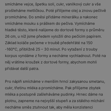
smícháme vejce, špetku soli, cukr, vanilkový cukr a vše
prošleháme metličkou. Poté přilijeme olej a znovu pečlivě
promícháme. Do směsi přidáme minerálku a nakonec
vmícháme mouku s práškem do pečiva. Vymícháme
hladké těsto, které nalijeme do dortové formy o průměru
26 cm, u níž jsme předem vyložili dno pečícím papírem.
Základ koláče pečeme v troubě předehřáté na 150
-160°C, přibližně 25 – 30 minut. Po vytažení z trouby
korpus vyndáme z formy a necháme vychladnout. Poté na
něj vrátíme kroužek z dortové formy, abychom mohli
přidávat další patra.
Pro náplň smícháme v menším hrnci zakysanou smetanu,
cukr, třetinu mléka a promícháme. Pak přilijeme zbytek
mléka a postupně zašleháváme pudinky. Hrnec dáme na
plotnu, zapneme na nejvyšší stupeň a za stálého míchání
necháme směs ztuhnout tak, aby měla konzistenci