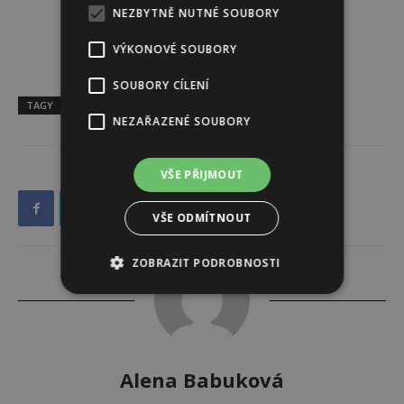
NEZBYTNĚ NUTNÉ SOUBORY
VÝKONOVÉ SOUBORY
SOUBORY CÍLENÍ
TAGY
koláč
maliny
Recept
vaření
NEZAŘAZENÉ SOUBORY
VŠE PŘIJMOUT
VŠE ODMÍTNOUT
ZOBRAZIT PODROBNOSTI
Alena Babuková