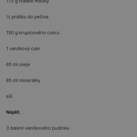
175 g hladké mouky
½ prášku do pečiva
150 g krupicového cukru
1 vanilkový cukr
65 ml oleje
85 ml minerálky
sůl
Náplň:
3 balení vanilkového pudinku