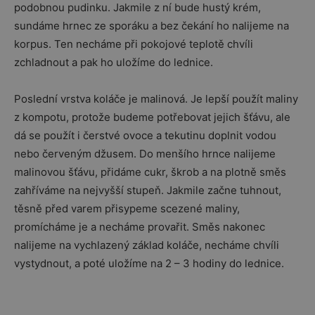
podobnou pudinku. Jakmile z ní bude hustý krém,
sundáme hrnec ze sporáku a bez čekání ho nalijeme na
korpus. Ten necháme při pokojové teplotě chvíli
zchladnout a pak ho uložíme do lednice.
Poslední vrstva koláče je malinová. Je lepší použít maliny
z kompotu, protože budeme potřebovat jejich šťávu, ale
dá se použít i čerstvé ovoce a tekutinu doplnit vodou
nebo červeným džusem. Do menšího hrnce nalijeme
malinovou šťávu, přidáme cukr, škrob a na plotně směs
zahříváme na nejvyšší stupeň. Jakmile začne tuhnout,
těsně před varem přisypeme scezené maliny,
promícháme je a necháme provařit. Směs nakonec
nalijeme na vychlazený základ koláče, necháme chvíli
vystydnout, a poté uložíme na 2 – 3 hodiny do lednice.