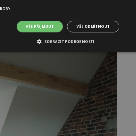
 ladit ložnici do bíla. Střešní okna nad postelí jsou
UBORY
pozor, nesmí chybět kvalitní žaluzie, díky kterým
t před úsvitem… Pokud obýváte staromládenecký byt,
VŠE PŘIJMOUT
VŠE ODMÍTNOUT
ice „a zbytek“ v jednom, doporučujeme se inspirovat v
ejmě pravým) krbem.
ZOBRAZIT PODROBNOSTI