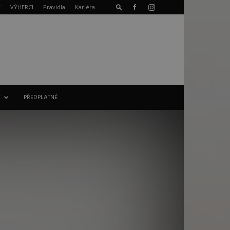
T
VÝHERCI
Pravidla
Kariéra
E
PŘEDPLATNÉ