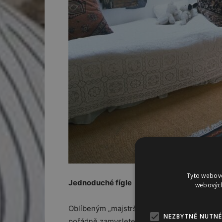
Tyto webové
Jednoduché fígle
webových
Oblíbeným „majstrštykem“ je ponechání odkry
NEZBYTNĚ NUTNÉ
pořádně zamyslete, jestli je opravdu nutné 