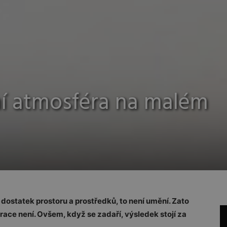
ní atmosféra na malém
ostatek prostoru a prostředků, to není umění. Zato
egrace není. Ovšem, když se zadaří, výsledek stojí za