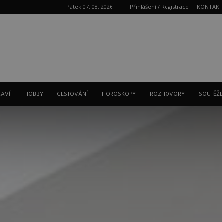
Pátek 07. 08. 2026
Přihlášení / Registrace
KONTAK
Reklama
RAVÍ
HOBBY
CESTOVÁNÍ
HOROSKOPY
ROZHOVORY
SOUTĚŽ