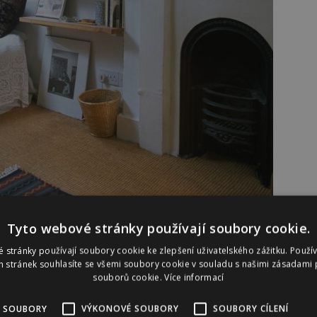
Tyto webové stránky používají soubory cookie.
 stránky používají soubory cookie ke zlepšení uživatelského zážitku. Použí
 stránek souhlasíte se všemi soubory cookie v souladu s našimi zásadami 
souborů cookie.
Více informací
tých trámů, i když je s nimi potíž, nejprve se
 SOUBORY
VÝKONOVÉ SOUBORY
SOUBORY CÍLENÍ
je zakrýt, pokud se k tomu chystáte. Při nedostatku