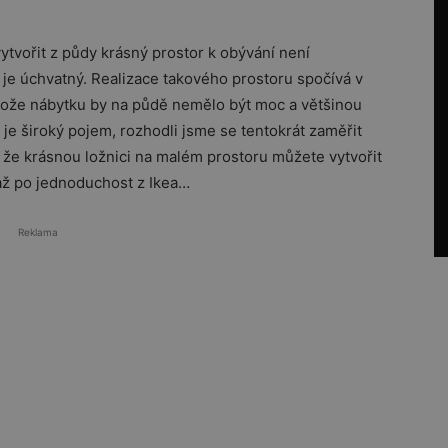
tvořit z půdy krásný prostor k obývání není
 je úchvatný. Realizace takového prostoru spočívá v
otože nábytku by na půdě nemělo být moc a většinou
 je široký pojem, rozhodli jsme se tentokrát zaměřit
 že krásnou ložnici na malém prostoru můžete vytvořit
 až po jednoduchost z Ikea…
Reklama