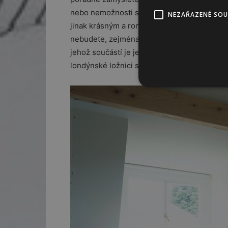
nebo nemožnosti střešních oken doporučujeme
NEZAŘAZENÉ SO
jinak krásným a romantickým divadlem – ale 
nebudete, zejména na jaře a v létě, vstáva
jehož součástí je jedna místnost, tedy ložn
londýnské ložnici s falešným (lépe samozř