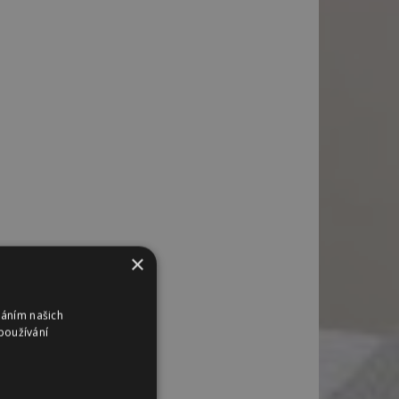
×
váním našich
používání