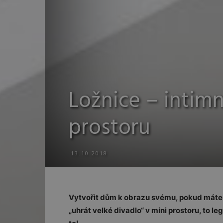
Ložnice – intim
prostoru
13.10.2018
Vytvořit dům k obrazu svému, pokud máte d
„uhrát velké divadlo“ v mini prostoru, to l