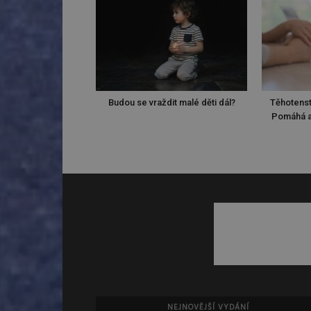
Budou se vraždit malé děti dál?
Těhotenst
Pomáhá a
NEJNOVĚJŠÍ VYDÁNÍ