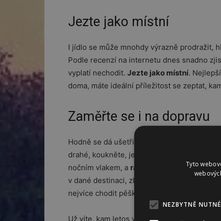
Jezte jako místní
I jídlo se může mnohdy výrazně prodražit, h
Podle recenzí na internetu dnes snadno zjis
vyplatí nechodit.
Jezte jako místní
. Nejlepš
doma, máte ideální příležitost se zeptat, ka
Zaměřte se i na dopravu
Hodně se dá ušetřit také na dopravě. Pokud 
drahé, koukněte, jestli neušetříte, když vy
Tyto webové
nočním vlakem, a
ráno už můžete klidně k
webových
v dané destinaci, zkuste to ve více lidech. 
nejvíce chodit pěšky a MHD využít jen co nej
NEZBYTNĚ NUTNÉ
Už víte, kam letos vyrazíte? Ať už to bude 