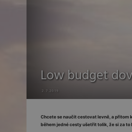
Low budget dovol
2.7.2019
Chcete se naučit cestovat levně, a přitom
během jedné cesty ušetřit tolik, že si za to 