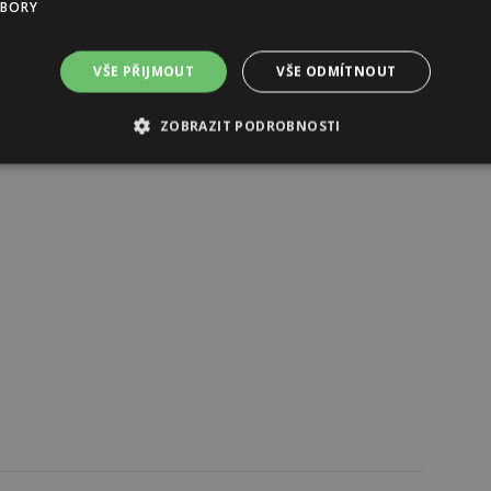
UBORY
případy hotovostí. Zřiďte si
běžný účet
se spolehlivým
Money Bank zdarma. Pokud se vydáte do zahraničí,
VŠE PŘIJMOUT
VŠE ODMÍTNOUT
ZOBRAZIT PODROBNOSTI
Reklama