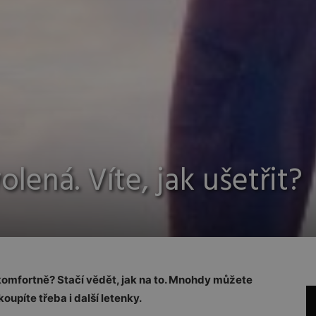
ená. Víte, jak ušetřit?
 komfortně? Stačí vědět, jak na to. Mnohdy můžete
koupíte třeba i další letenky.