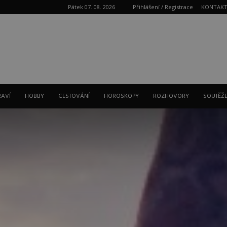
Pátek 07. 08. 2026
Přihlášení / Registrace
KONTAK
Reklama
RAVÍ
HOBBY
CESTOVÁNÍ
HOROSKOPY
ROZHOVORY
SOUTĚŽ