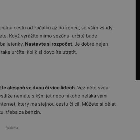
 celou cestu od začátku až do konce, se vším všudy.
dete. Když vyrážíte mimo sezónu, určitě bude
eba letenky.
Nastavte si rozpočet
. Je dobré nejen
aké určíte, kolik si dovolíte utratit.
ěte alespoň ve dvou či více lidech
. Vezměte svou
stliže nemáte s kým jet nebo nikoho neláká vámi
ternet, který má stejnou cestu či cíl. Můžete si dělat
tu, třeba za benzin.
Reklama