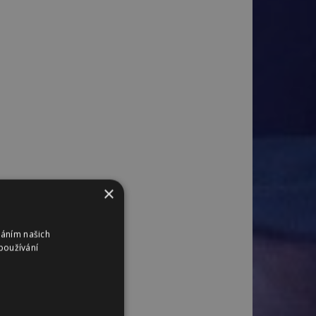
×
váním našich
používání