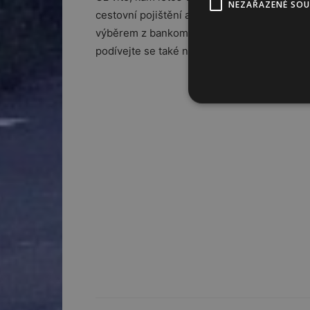
NEZAŘAZENÉ SO
cestovní pojištění a vybavit se pro všechny 
výběrem z bankomatu, například u MONETA 
podívejte se také na
kurzovní lístek
.