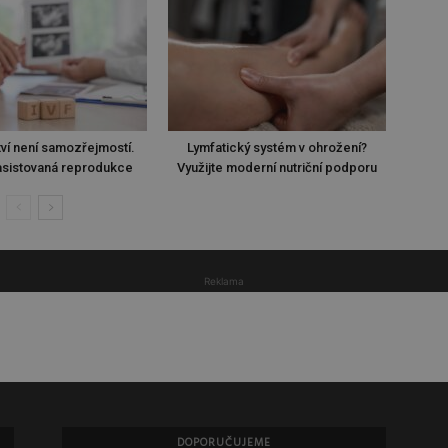
ví není samozřejmostí.
Lymfatický systém v ohrožení?
sistovaná reprodukce
Využijte moderní nutriční podporu
Reklama
DOPORUČUJEME