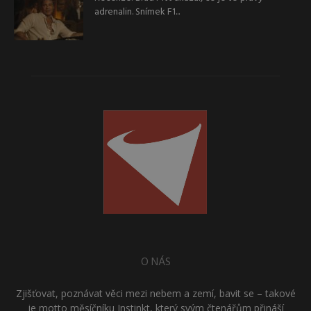
adrenalin. Snímek F1...
O NÁS
Zjišťovat, poznávat věci mezi nebem a zemí, bavit se – takové
je motto měsíčníku Instinkt, který svým čtenářům přináší