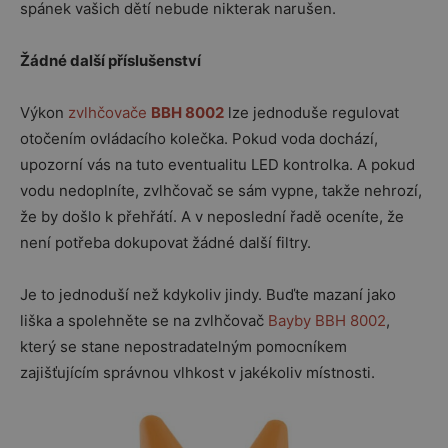
spánek vašich dětí nebude nikterak narušen.
Žádné další příslušenství
Výkon
zvlhčovače
BBH 8002
lze jednoduše regulovat
otočením ovládacího kolečka. Pokud voda dochází,
upozorní vás na tuto eventualitu LED kontrolka. A pokud
vodu nedoplníte, zvlhčovač se sám vypne, takže nehrozí,
že by došlo k přehřátí. A v neposlední řadě oceníte, že
není potřeba dokupovat žádné další filtry.
Je to jednoduší než kdykoliv jindy. Buďte mazaní jako
liška a spolehněte se na zvlhčovač
Bayby BBH 8002
,
který se stane nepostradatelným pomocníkem
zajišťujícím správnou vlhkost v jakékoliv místnosti.