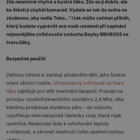
žila nesmírně chytrá a bystrá liška. Žilo se jí dobře, ale
ke štěstí ji chyběl kamarád. Vydala se tak do světa na
zkušenou, aby našla Tebe…“ I tak může začínat příběh,
který budete vyprávět své malé ratolesti při zapínání
nejnovějšího zvlhčovače vzduchu Bayby BBH8002 ve
tvaru lišky.
Bezpečné použití
Zatímco vzhled si zamilují především děti, jeho funkce
ocení všichni rodiče.
Ultrazvukový zvlhčovač ve tvaru
lišky
zajišťuje pro dítě maximální bezpečí. Pracuje na
principu vysokofrekvenčního oscilátoru 2,4 Mhz, díky
kterému produkuje studenou páru – do vzduchu
rozstřikuje mikroskopické částečky vody, které nijak
neohřívá. Nedochází tedy k ovlivňování teploty
v místnosti, a zároveň neohrozí riziko opaření horkou
vodou.