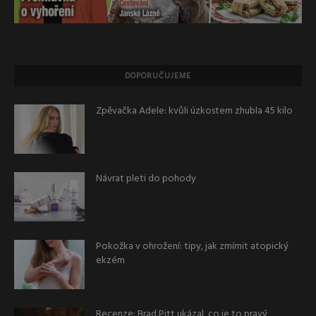
DOPORUČUJEME
Zpěvačka Adele: kvůli úzkostem zhubla 45 kilo
Návrat pleti do pohody
Pokožka v ohrožení: tipy, jak zmírnit atopický
ekzém
Recenze: Brad Pitt ukázal, co je to pravý