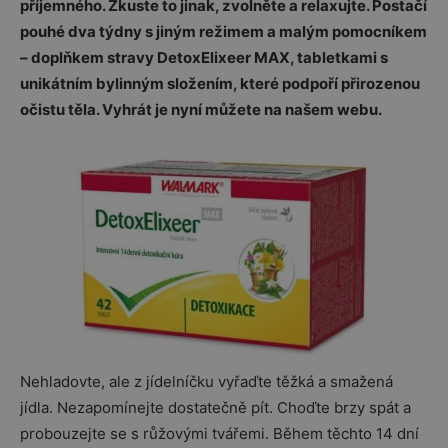
příjemného. Zkuste to jinak, zvolněte a relaxujte. Postačí
pouhé dva týdny s jiným režimem a malým pomocníkem
– doplňkem stravy DetoxElixeer MAX, tabletkami s
unikátním bylinným složením, které podpoří přirozenou
očistu těla. Vyhrát je nyní můžete na našem webu.
Nehladovte, ale z jídelníčku vyřaďte těžká a smažená
jídla. Nezapomínejte dostatečně pít. Choďte brzy spát a
probouzejte se s růžovými tvářemi. Během těchto 14 dní