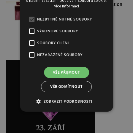
s našimi zásadami používání souborů cookie.
VÝHERCI: o krásnou vůni Attraction
Více informací
Sensation od AVONu
NEZBYTNĚ NUTNÉ SOUBORY
VÝKONOVÉ SOUBORY
SOUBORY CÍLENÍ
NEZAŘAZENÉ SOUBORY
Reklama
VŠE PŘIJMOUT
VŠE ODMÍTNOUT
ZOBRAZIT PODROBNOSTI