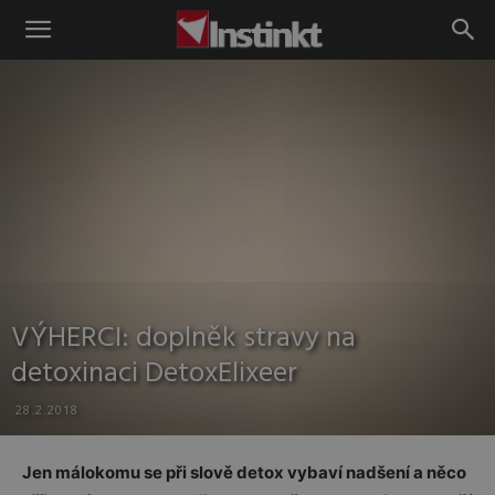
Instinkt
VÝHERCI: doplněk stravy na
detoxinaci DetoxElixeer
28.2.2018
Jen málokomu se při slově detox vybaví nadšení a něco