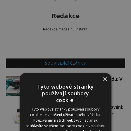
Redakce
Redakce magazínu Instinkt.
SOUVISEJÍCÍ ČLÁNKY
×
VÝHERCI: kniha pro dobrou náladu: V
padesáti na začátku
Tyto webové stránky
používají soubory
cookie.
VÝHERCI: novinka ve světě opalování:
Tyto webové stránky používají soubory
Heliocare Water Gel SPF 50+
cookie ke zlepšení uživatelského zážitku.
Používáním našich webových stránek
souhlasíte se všemi soubory cookie v souladu