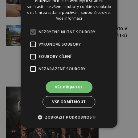
Používáním našich webových stránek
souhlasíte se všemi soubory cookie v souladu
s našimi zásadami používání souborů cookie.
Více informací
Úchvatná příroda i adrenalin. Léto v
NEZBYTNĚ NUTNÉ SOUBORY
Tatrách nabízí celou paletu zážitků
VÝKONOVÉ SOUBORY
SOUBORY CÍLENÍ
NEZAŘAZENÉ SOUBORY
Reklama
VŠE PŘIJMOUT
VŠE ODMÍTNOUT
ZOBRAZIT PODROBNOSTI