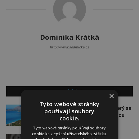
Dominika Krátká
http://www.sedmicka.cz
SOUVISEJÍCÍ ČLÁNKY
×
Tyto webové stránky
Albánie: Skrytý klenot Evropy, který se
používají soubory
stává novou turistickou hvězdou
cookie.
Tyto webové stránky používají soubory
cookie ke zlepšení uživatelského zážitku.
Šetrná detoxikace lymfy