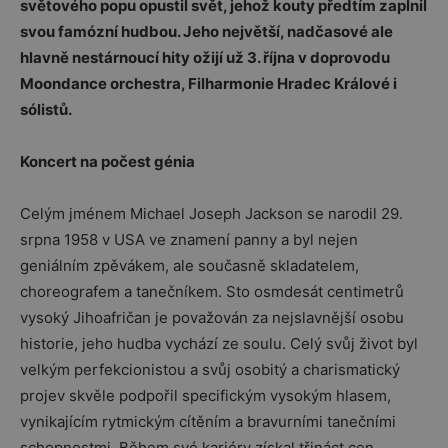
světového popu opustil svět, jehož kouty předtím zaplnil
svou famózní hudbou. Jeho největší, nadčasové ale
hlavně nestárnoucí hity ožijí už 3. října v doprovodu
Moondance orchestra, Filharmonie Hradec Králové i
sólistů.
Koncert na počest génia
Celým jménem Michael Joseph Jackson se narodil 29.
srpna 1958 v USA ve znamení panny a byl nejen
geniálním zpěvákem, ale současně skladatelem,
choreografem a tanečníkem. Sto osmdesát centimetrů
vysoký Jihoafričan je považován za nejslavnější osobu
historie, jeho hudba vychází ze soulu. Celý svůj život byl
velkým perfekcionistou a svůj osobitý a charismatický
projev skvěle podpořil specifickým vysokým hlasem,
vynikajícím rytmickým cítěním a bravurními tanečními
schopnostmi. Během své kariéry získal třináct cen