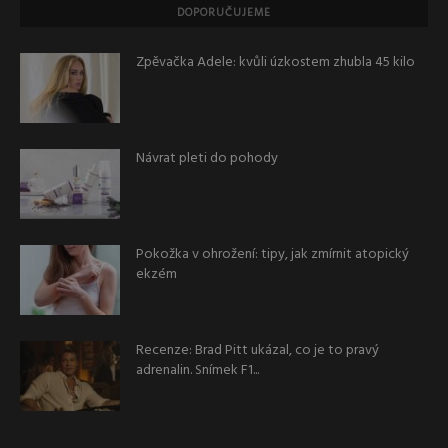
DOPORUČUJEME
Zpěvačka Adele: kvůli úzkostem zhubla 45 kilo
Návrat pleti do pohody
Pokožka v ohrožení: tipy, jak zmírnit atopický
ekzém
Recenze: Brad Pitt ukázal, co je to pravý
adrenalin. Snímek F1...