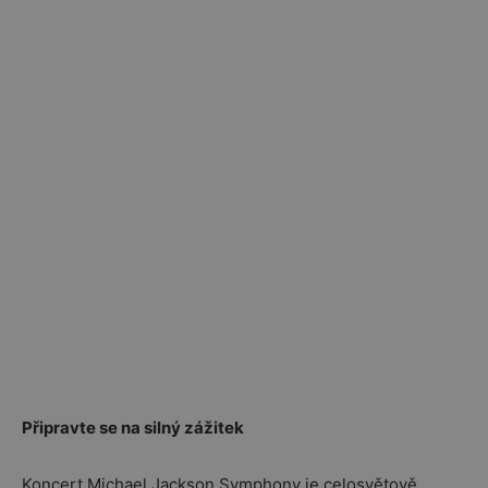
Připravte se na silný zážitek
Koncert Michael Jackson Symphony je celosvětově