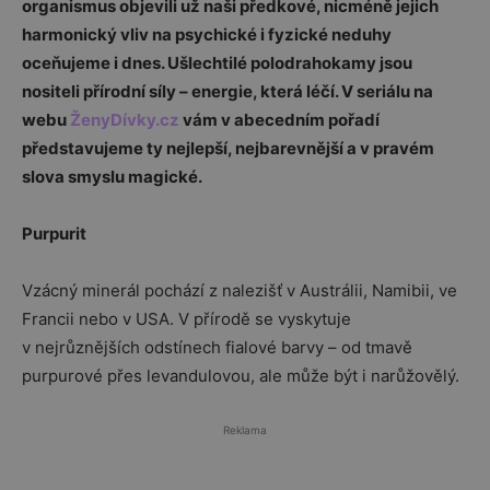
organismus objevili už naši předkové, nicméně jejich
harmonický vliv na psychické i fyzické neduhy
oceňujeme i dnes. Ušlechtilé polodrahokamy jsou
nositeli přírodní síly – energie, která léčí. V seriálu na
webu
ŽenyDívky.cz
vám v abecedním pořadí
představujeme ty nejlepší, nejbarevnější a v pravém
slova smyslu magické.
Purpurit
Vzácný minerál pochází z nalezišť v Austrálii, Namibii, ve
Francii nebo v USA. V přírodě se vyskytuje
v nejrůznějších odstínech fialové barvy – od tmavě
purpurové přes levandulovou, ale může být i narůžovělý.
Reklama