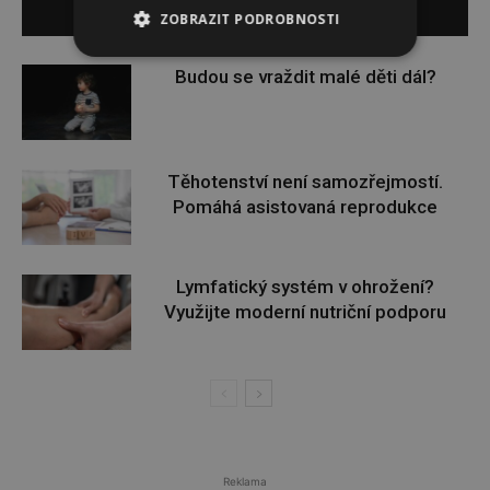
SOUVISEJÍCÍ ČLÁNKY
ZOBRAZIT PODROBNOSTI
Budou se vraždit malé děti dál?
Těhotenství není samozřejmostí.
Pomáhá asistovaná reprodukce
Lymfatický systém v ohrožení?
Využijte moderní nutriční podporu
Reklama