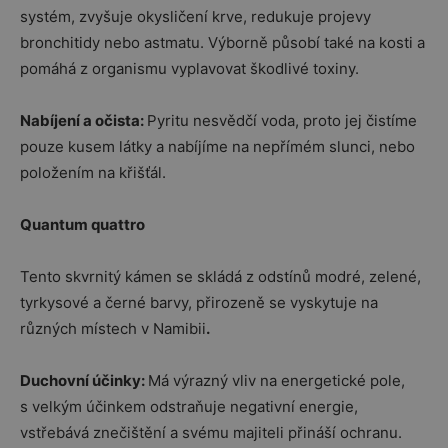
systém, zvyšuje okysličení krve, redukuje projevy
bronchitidy nebo astmatu. Výborně působí také na kosti a
pomáhá z organismu vyplavovat škodlivé toxiny.
Nabíjení a očista:
Pyritu nesvědčí voda, proto jej čistíme
pouze kusem látky a nabíjíme na nepřímém slunci, nebo
položením na křišťál.
Quantum quattro
Tento skvrnitý kámen se skládá z odstínů modré, zelené,
tyrkysové a černé barvy, přirozeně se vyskytuje na
různých místech v Namibii
.
Duchovní účinky:
Má výrazný vliv na energetické pole,
s velkým účinkem odstraňuje negativní energie,
vstřebává znečištění a svému majiteli přináší ochranu.