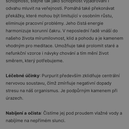
schopnosti, stejně tak jako schopnost vyjadřování i
odvahu mluvit na veřejnosti. Pomáhá také překonávat
překážky, které mohou být limitující v osobním růstu,
eliminuje pracovní problémy. Jeho čistá energie
harmonizuje korunní čakru. V neposlední řadě vnáší do
našeho života mírumilovnost, klid a pohodu a je kamenem
vhodným pro meditace. Umožňuje také prolomit staré a
nefunkční vzorce i návyky chování a tím mění život
směrem, který potřebujeme.
Léčebné
účinky
: Purpurit především zklidňuje centrální
nervovou soustavu, čímž zmírňuje negativní dopady
stresu na náš organismus. Je podpůrným kamenem při
úrazech.
Nabíjení
a
očista
: Čistíme jej pod proudem vlažné vody a
nabíjíme na nepřímém slunci.