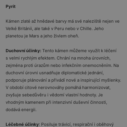
Pyrit
Kámen zlaté až hnědavé barvy má své naleziště nejen ve
Velké Británii, ale také v Peru nebo v Chille. Jeho
planetou je Mars a jeho živlem oheň.
Duchovní účinky:
Tento kámen můžeme využít k léčení
s velmi rychlým efektem. Chrání na mnoha úrovních,
zejména proti úrazům nebo infekčním onemocněním. Na
duchovní úrovni usnadňuje diplomatické jednání,
podporuje plánování a přivádí nové a inspirující myšlenky.
V období citové nerovnováhy pomáhá harmonizovat,
zvyšuje sebedůvěru i vědomí vlastní hodnoty. Je
vhodným kamenem při intenzivní duševní činnosti,
dodává energii.
Léčebné
účinky
: Posiluje trávicí, respirační i oběhový