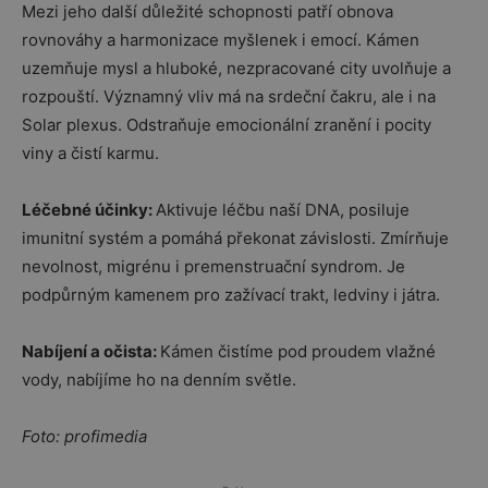
Mezi jeho další důležité schopnosti patří obnova
rovnováhy a harmonizace myšlenek i emocí. Kámen
uzemňuje mysl a hluboké, nezpracované city uvolňuje a
rozpouští. Významný vliv má na srdeční čakru, ale i na
Solar plexus. Odstraňuje emocionální zranění i pocity
viny a čistí karmu.
Léčebné účinky:
Aktivuje léčbu naší DNA, posiluje
imunitní systém a pomáhá překonat závislosti. Zmírňuje
nevolnost, migrénu i premenstruační syndrom. Je
podpůrným kamenem pro zažívací trakt, ledviny i játra.
Nabíjení a očista:
Kámen čistíme pod proudem vlažné
vody, nabíjíme ho na denním světle.
Foto: profimedia