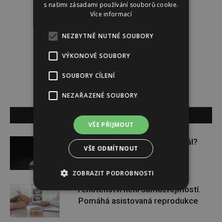
s našimi zásadami používání souborů cookie.
Více informací
Redakce
NEZBYTNĚ NUTNÉ SOUBORY
VÝKONOVÉ SOUBORY
Redakce magazínu Instinkt.
SOUBORY CÍLENÍ
NEZAŘAZENÉ SOUBORY
SOUVISEJÍCÍ ČLÁNKY
VŠE PŘIJMOUT
Budou se vraždit malé děti dál?
VŠE ODMÍTNOUT
ZOBRAZIT PODROBNOSTI
Těhotenství není samozřejmostí.
Pomáhá asistovaná reprodukce