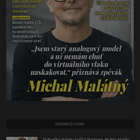
DOPORUČUJEME
Zpěvačka Adele: kvůli úzkostem zhubla 45 kilo