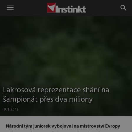
Instinkt
Lakrosová reprezentace shání na
šampionát přes dva miliony
9.1.2019
Národní tým juniorek vybojoval na mistrovství Evropy