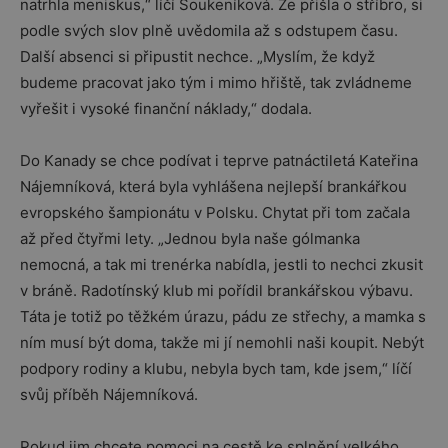
natrhla meniskus,“ líčí Soukeníková. Že přišla o stříbro, si
podle svých slov plně uvědomila až s odstupem času.
Další absenci si připustit nechce. „Myslím, že když
budeme pracovat jako tým i mimo hřiště, tak zvládneme
vyřešit i vysoké finanční náklady,“ dodala.
Do Kanady se chce podívat i teprve patnáctiletá Kateřina
Nájemníková, která byla vyhlášena nejlepší brankářkou
evropského šampionátu v Polsku. Chytat při tom začala
až před čtyřmi lety. „Jednou byla naše gólmanka
nemocná, a tak mi trenérka nabídla, jestli to nechci zkusit
v bráně. Radotínský klub mi pořídil brankářskou výbavu.
Táta je totiž po těžkém úrazu, pádu ze střechy, a mamka s
ním musí být doma, takže mi jí nemohli naši koupit. Nebýt
podpory rodiny a klubu, nebyla bych tam, kde jsem,“ líčí
svůj příběh Nájemníková.
Pokud jim chcete pomoci na cestě ke splnění velkého