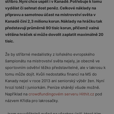
stříbro. Nyní chce uspět i v Kanadě. Potřebuje k tomu
vydělat či sehnat dost peněz. Celkové náklady na
přípravu a samotnou účast na mistrovství světa v
Kanadě činí 2,3 milionu korun. Náklady na hráčku tak
představují průměrně 90 tisíc korun, přičemž valná
většina hráček si může dovolit zaplatit maximálně 20
tisíc.
Že by stříbrné medailistky z loňského evropského
šampionátu na mistrovství světa nejely, je obecně ve
sportovním odvětví těžko představitelné, ale v lakrosu k
tomu může dojít. Kvůli nedostatku financí na MS do
Kanady nejel v roce 2013 ani seniorský výběr žen. Nyní
hrozí totéž i juniorkám. Peníze shánějí všude možně.
Například na
crowdfundingovém serveru Hithit.cz
pod
názvem Křídla pro lakrosačky.
„Jsem neuvěřitelně pyšná na všechno úsilí, které tým